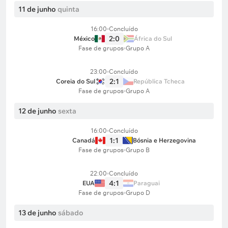
11 de junho
quinta
16:00
Concluído
2
:
0
México
África do Sul
Fase de grupos
Grupo A
23:00
Concluído
2
:
1
Coreia do Sul
República Tcheca
Fase de grupos
Grupo A
12 de junho
sexta
16:00
Concluído
1
:
1
Canadá
Bósnia e Herzegovina
Fase de grupos
Grupo B
22:00
Concluído
4
:
1
EUA
Paraguai
Fase de grupos
Grupo D
13 de junho
sábado