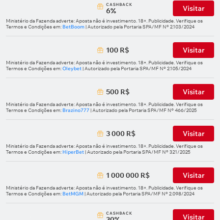
СASHBACK
Visitar
6%
Ministério da Fazenda adverte: Aposta não é investimento. 18+. Publicidade. Verifique os
Termos e Condições em:
BetBoom
| Autorizado pela Portaria SPA/MF Nº 2.103/2024
100 R$
Visitar
Ministério da Fazenda adverte: Aposta não é investimento. 18+. Publicidade. Verifique os
Termos e Condições em:
Oleybet
| Autorizado pela Portaria SPA/MF Nº 2.105/2024
500 R$
Visitar
Ministério da Fazenda adverte: Aposta não é investimento. 18+. Publicidade. Verifique os
Termos e Condições em:
Brazino777
| Autorizado pela Portaria SPA/MF Nº 466/2025
3 000 R$
Visitar
Ministério da Fazenda adverte: Aposta não é investimento. 18+. Publicidade. Verifique os
Termos e Condições em:
HiperBet
| Autorizado pela Portaria SPA/MF Nº 321/2025
1 000 000 R$
Visitar
Ministério da Fazenda adverte: Aposta não é investimento. 18+. Publicidade. Verifique os
Termos e Condições em:
BetMGM
| Autorizado pela Portaria SPA/MF Nº 2.098/2024
СASHBACK
Visitar
30%