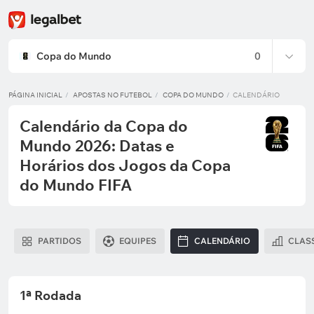
Copa do Mundo
0
PÁGINA INICIAL
APOSTAS NO FUTEBOL
COPA DO MUNDO
CALENDÁRIO
Calendário da Copa do
Mundo 2026: Datas e
Horários dos Jogos da Copa
do Mundo FIFA
PARTIDOS
EQUIPES
CALENDÁRIO
CLAS
1ª Rodada