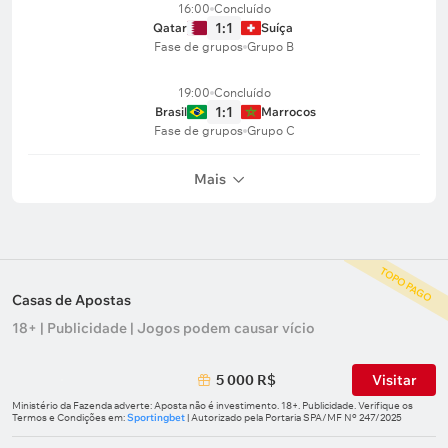
16:00
Concluído
1
:
1
Qatar
Suíça
Fase de grupos
Grupo B
19:00
Concluído
1
:
1
Brasil
Marrocos
Fase de grupos
Grupo C
Mais
TOPO PAGO
Casas de Apostas
18+ | Publicidade | Jogos podem causar vício
5 000 R$
Visitar
Ministério da Fazenda adverte: Aposta não é investimento. 18+. Publicidade. Verifique os
Termos e Condições em:
Sportingbet
| Autorizado pela Portaria SPA/MF Nº 247/2025