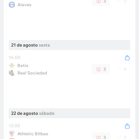
3
0
Alaves
21 de agosto
sexta
16:00
Betis
3
0
Real Sociedad
22 de agosto
sábado
12:00
Athletic Bilbao
3
0