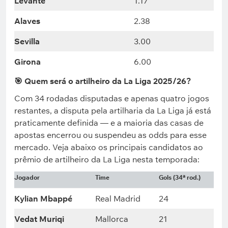
Levante
1.17
Alaves
2.38
Sevilla
3.00
Girona
6.00
🎯 Quem será o artilheiro da La Liga 2025/26?
Com 34 rodadas disputadas e apenas quatro jogos
restantes, a disputa pela artilharia da La Liga já está
praticamente definida — e a maioria das casas de
apostas encerrou ou suspendeu as odds para esse
mercado. Veja abaixo os principais candidatos ao
prêmio de artilheiro da La Liga nesta temporada:
Jogador
Time
Gols (34ª rod.)
Kylian Mbappé
Real Madrid
24
Vedat Muriqi
Mallorca
21