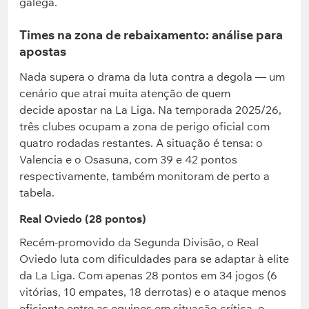
galega.
Times na zona de rebaixamento: análise para
apostas
Nada supera o drama da luta contra a degola — um
cenário que atrai muita atenção de quem
decide apostar na La Liga. Na temporada 2025/26,
três clubes ocupam a zona de perigo oficial com
quatro rodadas restantes. A situação é tensa: o
Valencia e o Osasuna, com 39 e 42 pontos
respectivamente, também monitoram de perto a
tabela.
Real Oviedo (28 pontos)
Recém-promovido da Segunda Divisão, o Real
Oviedo luta com dificuldades para se adaptar à elite
da La Liga. Com apenas 28 pontos em 34 jogos (6
vitórias, 10 empates, 18 derrotas) e o ataque menos
eficiente entre as equipes em situação crítica, o