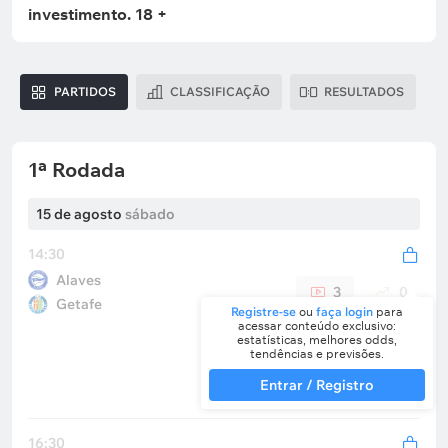
investimento. 18 +
PARTIDOS
CLASSIFICAÇÃO
RESULTADOS
1ª Rodada
15 de agosto
sábado
14:30
Alaves
3
0
Getafe
Registre-se
ou
faça login
para
acessar conteúdo exclusivo:
estatísticas, melhores odds,
tendências e previsões.
Entrar / Registro
16:30