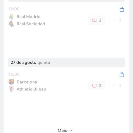
16:00
Real Madrid
3
0
Real Sociedad
27 de agosto
quinta
16:00
Barcelona
3
0
Athletic Bilbao
Mais