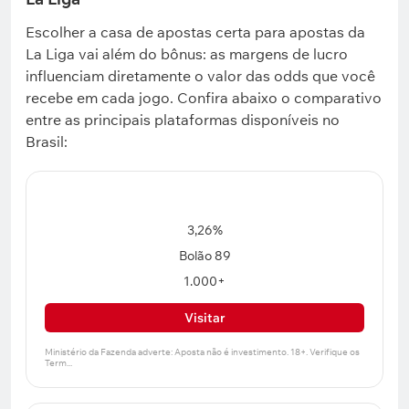
Escolher a casa de apostas certa para apostas da
La Liga vai além do bônus: as margens de lucro
influenciam diretamente o valor das odds que você
recebe em cada jogo. Confira abaixo o comparativo
entre as principais plataformas disponíveis no
Brasil:
3,26%
Bolão 89
1.000+
Visitar