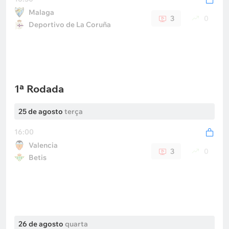
Malaga
3
0
Deportivo de La Coruña
1ª Rodada
25 de agosto
terça
16:00
Valencia
3
0
Betis
26 de agosto
quarta