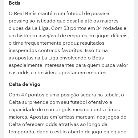
Betis
O Real Betis mantém um futebol de posse e
pressing sofisticado que desafia até os maiores
clubes da La Liga. Com 53 pontos em 34 rodadas e
um histórico invejável de empates em jogos difíceis,
o time frequentemente produz resultados
inesperados contra os favoritos. Isso torna
as apostas na La Liga envolvendo o Betis
especialmente interessantes para quem busca valor
nas odds e considera apostar em empates.
Celta de Vigo
Com 47 pontos e uma posição segura na tabela, o
Celta surpreende com seu futebol ofensivo e
capacidade de marcar gols mesmo contra times
maiores. Apostas em 'ambas marcam' nos jogos do
Celta oferecem odds atrativas ao longo da
temporada, dado o estilo aberto de jogo da equipe