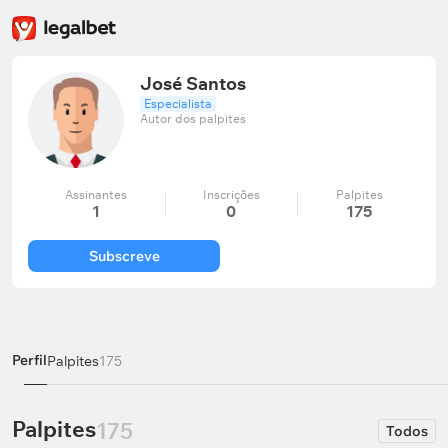
José Santos
Especialista
Autor dos palpites
Assinantes
Inscrições
Palpites
1
0
175
Subscreve
Perfil
Palpites
175
Palpites
175
Todos