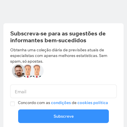
-817
-5379
38
/
0
/
37
448
/
4
/
403
-9.72 %
-6
Subscreva-se para as sugestões de
informantes bem-sucedidos
Obtenha uma coleção diária de previsões atuais de
especialistas com apenas melhores estatísticas. Sem
spam, só apostas.
Email
Concordo com as
condições
de
cookies política
Subscreve