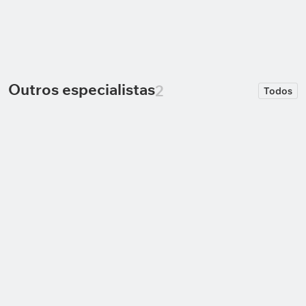
Concluído
Concluído
Palpite para Vikingur
Palpite para o jogo KÍ
Reykjavik x Hapoel
Klaksvík x Kauno
Cf
Beer Sheva
1.54
Žalgiris
Outros especialistas
2
Todos
Alex Tarabrin
Alex Oliveira
Analiso as partidas para além da
Autor dos palpites
linha: estatísticas, momento dos
clubes e o contexto oculto do jogo.