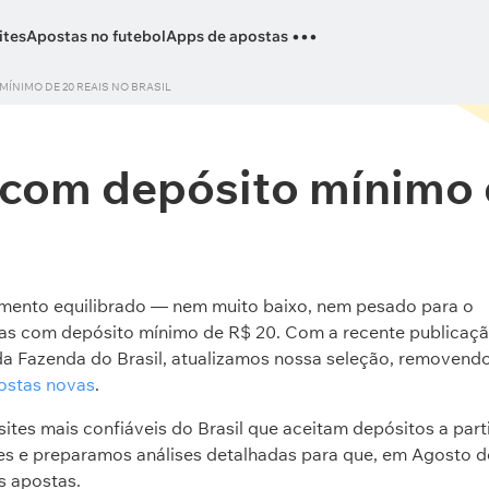
...
ites
Apostas no futebol
Apps de apostas
ÍNIMO DE 20 REAIS NO BRASIL
 com depósito mínimo
mento equilibrado — nem muito baixo, nem pesado para o
as com depósito mínimo de R$ 20. Com a recente publicaç
 da Fazenda do Brasil, atualizamos nossa seleção, removend
ostas novas
.
sites mais confiáveis do Brasil que aceitam depósitos a part
es e preparamos análises detalhadas para que, em Agosto d
s apostas.