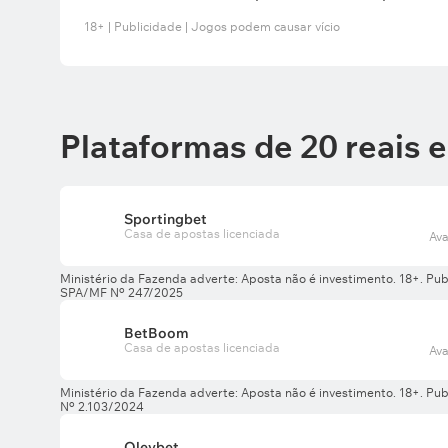
18+ | Publicidade | Jogos podem causar vício
Plataformas de 20 reais
Sportingbet
Casa de apostas licenciada
Ava
BetBoom
Casa de apostas licenciada
Ava
Oleybet