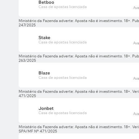
Betboo
Casa de apostas licenciada
Ava
Stake
Casa de apostas licenciada
Ava
Blaze
Casa de apostas licenciada
Ava
Jonbet
Casa de apostas licenciada
Ava