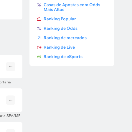
Casas de Apostas com Odds
Mais Altas
Ranking Popular
Ranking de Odds
Ranking de mercados
Ranking de Live
Ranking de eSports