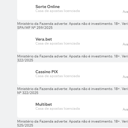
Sorte Online
Casa de apostas licenciada
Ava
Vera.bet
Casa de apostas licenciada
Ava
Cassino PIX
Casa de apostas licenciada
Ava
Multibet
Casa de apostas licenciada
Ava