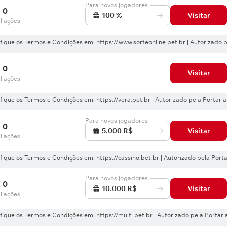
Para novos jogadores
0
100 %
Visitar
liações
0
Visitar
liações
Para novos jogadores
0
5.000 R$
Visitar
liações
Para novos jogadores
0
10.000 R$
Visitar
liações