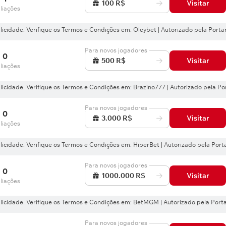
100 R$
Visitar
liações
Para novos jogadores
0
500 R$
Visitar
liações
Para novos jogadores
0
3.000 R$
Visitar
liações
Para novos jogadores
0
1000.000 R$
Visitar
liações
Para novos jogadores