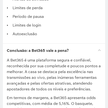
Limites de perda
Período de pausa
Limites de login
Autoexclusão
Conclusão: a Bet365 vale a pena?
A Bet365 é uma plataforma segura e confiável,
reconhecida por sua completude e poucos pontos a
melhorar. A casa se destaca pela excelência nas
transmissões ao vivo, pelas inúmeras ferramentas
avançadas e pelas ofertas atrativas, atendendo
apostadores de todos os níveis e preferências.
Em termos de margens, a Bet365 apresenta odds
competitivas, com média de 5,16%. O basquete,