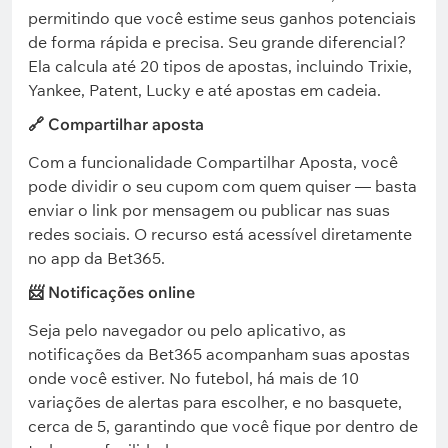
permitindo que você estime seus ganhos potenciais
de forma rápida e precisa. Seu grande diferencial?
Ela calcula até 20 tipos de apostas, incluindo Trixie,
Yankee, Patent, Lucky e até apostas em cadeia.
🔗 Compartilhar aposta
Com a funcionalidade Compartilhar Aposta, você
pode dividir o seu cupom com quem quiser — basta
enviar o link por mensagem ou publicar nas suas
redes sociais. O recurso está acessível diretamente
no app da Bet365.
📨 Notificações online
Seja pelo navegador ou pelo aplicativo, as
notificações da Bet365 acompanham suas apostas
onde você estiver. No futebol, há mais de 10
variações de alertas para escolher, e no basquete,
cerca de 5, garantindo que você fique por dentro de