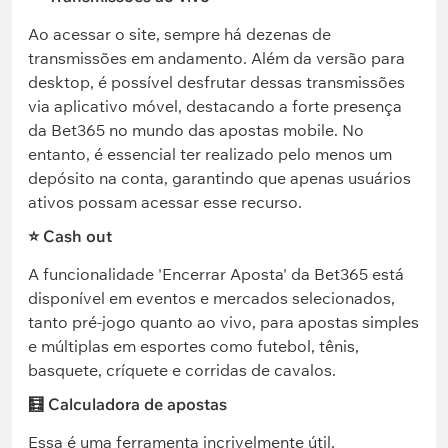
Ao acessar o site, sempre há dezenas de
transmissões em andamento. Além da versão para
desktop, é possível desfrutar dessas transmissões
via aplicativo móvel, destacando a forte presença
da Bet365 no mundo das apostas mobile. No
entanto, é essencial ter realizado pelo menos um
depósito na conta, garantindo que apenas usuários
ativos possam acessar esse recurso.
⭐ Cash out
A funcionalidade 'Encerrar Aposta' da Bet365 está
disponível em eventos e mercados selecionados,
tanto pré-jogo quanto ao vivo, para apostas simples
e múltiplas em esportes como futebol, tênis,
basquete, críquete e corridas de cavalos.
🧮 Calculadora de apostas
Essa é uma ferramenta incrivelmente útil,