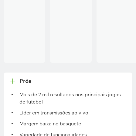
Prós
Mais de 2 mil resultados nos principais jogos
de futebol
Líder em transmissões ao vivo
Margem baixa no basquete
Variedade de funcionalidades