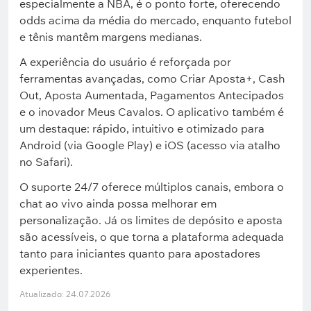
especialmente a NBA, é o ponto forte, oferecendo
odds acima da média do mercado, enquanto futebol
e tênis mantêm margens medianas.
A experiência do usuário é reforçada por
ferramentas avançadas, como Criar Aposta+, Cash
Out, Aposta Aumentada, Pagamentos Antecipados
e o inovador Meus Cavalos. O aplicativo também é
um destaque: rápido, intuitivo e otimizado para
Android (via Google Play) e iOS (acesso via atalho
no Safari).
O suporte 24/7 oferece múltiplos canais, embora o
chat ao vivo ainda possa melhorar em
personalização. Já os limites de depósito e aposta
são acessíveis, o que torna a plataforma adequada
tanto para iniciantes quanto para apostadores
experientes.
Atualizado: 24.07.2026