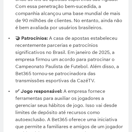
Com essa penetração bem-sucedida, a
companhia alcançou uma base mundial de mais
de 90 milhões de clientes. No entanto, ainda não
é bem avaliada por usuários brasileiros.
🤝 Patrocínios:
A casa de apostas estabeleceu
recentemente parcerias e patrocínios
significativos no Brasil. Em janeiro de 2025, a
empresa firmou um acordo para patrocinar o
Campeonato Paulista de Futebol. Além disso, a
Bet365 tornou-se patrocinadora das
transmissões esportivas da CazéTV.
✅ Jogo responsável:
A empresa fornece
ferramentas para auxiliar os jogadores a
gerenciar seus hábitos de jogo. Isso vai desde
limites de depósito até recursos como
autoexclusão. A Bet365 oferece uma iniciativa
que permite a familiares e amigos de um jogador