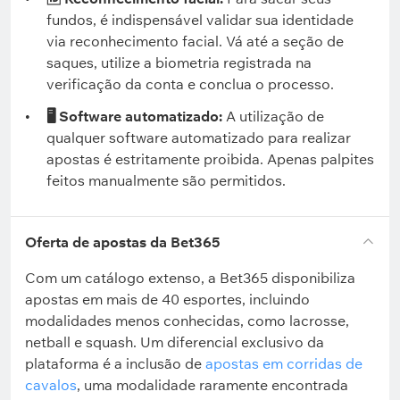
fundos, é indispensável validar sua identidade
via reconhecimento facial. Vá até a seção de
saques, utilize a biometria registrada na
verificação da conta e conclua o processo.
🖥️ Software automatizado:
A utilização de
qualquer software automatizado para realizar
apostas é estritamente proibida. Apenas palpites
feitos manualmente são permitidos.
Oferta de apostas da Bet365
Com um catálogo extenso, a Bet365 disponibiliza
apostas em mais de 40 esportes, incluindo
modalidades menos conhecidas, como lacrosse,
netball e squash. Um diferencial exclusivo da
plataforma é a inclusão de
apostas em corridas de
cavalos
, uma modalidade raramente encontrada