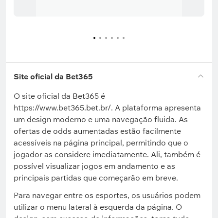
Site oficial da Bet365
O site oficial da Bet365 é
https://www.bet365.bet.br/. A plataforma apresenta
um design moderno e uma navegação fluida. As
ofertas de odds aumentadas estão facilmente
acessíveis na página principal, permitindo que o
jogador as considere imediatamente. Ali, também é
possível visualizar jogos em andamento e as
principais partidas que começarão em breve.
Para navegar entre os esportes, os usuários podem
utilizar o menu lateral à esquerda da página. O