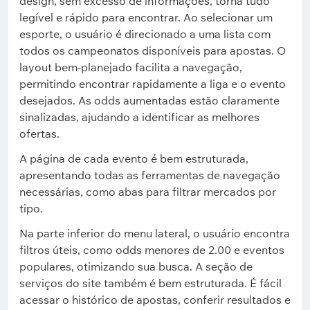
design, sem excesso de informações, torna tudo
legível e rápido para encontrar. Ao selecionar um
esporte, o usuário é direcionado a uma lista com
todos os campeonatos disponíveis para apostas. O
layout bem-planejado facilita a navegação,
permitindo encontrar rapidamente a liga e o evento
desejados. As odds aumentadas estão claramente
sinalizadas, ajudando a identificar as melhores
ofertas.
A página de cada evento é bem estruturada,
apresentando todas as ferramentas de navegação
necessárias, como abas para filtrar mercados por
tipo.
Na parte inferior do menu lateral, o usuário encontra
filtros úteis, como odds menores de 2.00 e eventos
populares, otimizando sua busca. A seção de
serviços do site também é bem estruturada. É fácil
acessar o histórico de apostas, conferir resultados e