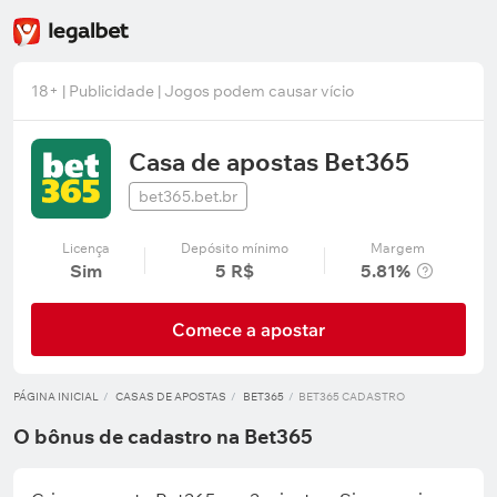
18+ | Publicidade | Jogos podem causar vício
Casa de apostas Bet365
bet365.bet.br
Licença
Depósito mínimo
Margem
Sim
5 R$
5.81%
Comece a apostar
PÁGINA INICIAL
CASAS DE APOSTAS
BET365
BET365 CADASTRO
O bônus de cadastro na Bet365