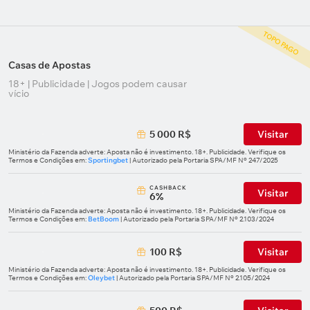
TOPO PAGO
Casas de Apostas
18+ | Publicidade | Jogos podem causar
vício
5 000 R$
Visitar
Ministério da Fazenda adverte: Aposta não é investimento. 18+. Publicidade. Verifique os
Termos e Condições em:
Sportingbet
| Autorizado pela Portaria SPA/MF Nº 247/2025
СASHBACK
Visitar
6%
Ministério da Fazenda adverte: Aposta não é investimento. 18+. Publicidade. Verifique os
Termos e Condições em:
BetBoom
| Autorizado pela Portaria SPA/MF Nº 2.103/2024
100 R$
Visitar
Ministério da Fazenda adverte: Aposta não é investimento. 18+. Publicidade. Verifique os
Termos e Condições em:
Oleybet
| Autorizado pela Portaria SPA/MF Nº 2.105/2024