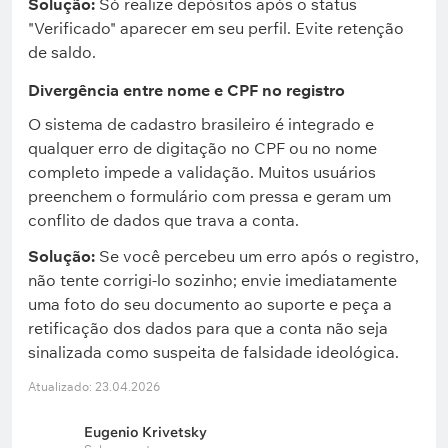
Solução:
Só realize depósitos após o status
"Verificado" aparecer em seu perfil. Evite retenção
de saldo.
Divergência entre nome e CPF no registro
O sistema de cadastro brasileiro é integrado e
qualquer erro de digitação no CPF ou no nome
completo impede a validação. Muitos usuários
preenchem o formulário com pressa e geram um
conflito de dados que trava a conta.
Solução:
Se você percebeu um erro após o registro,
não tente corrigi-lo sozinho; envie imediatamente
uma foto do seu documento ao suporte e peça a
retificação dos dados para que a conta não seja
sinalizada como suspeita de falsidade ideológica.
Atualizado: 23.04.2026
Eugenio Krivetsky