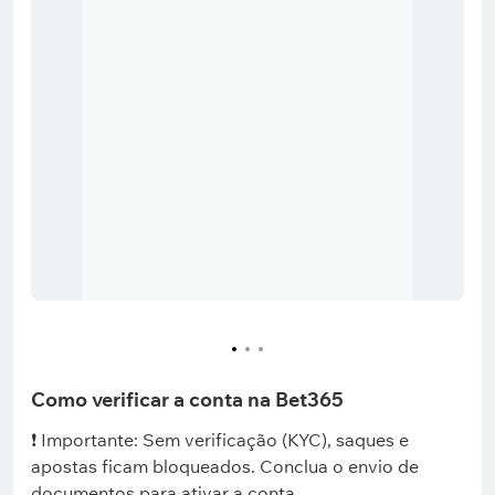
Como verificar a conta na Bet365
❗ Importante: Sem verificação (KYC), saques e
apostas ficam bloqueados. Conclua o envio de
documentos para ativar a conta.