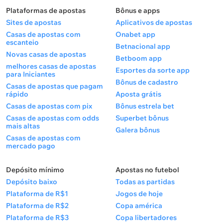
Plataformas de apostas
Bônus e apps
Sites de apostas
Aplicativos de apostas
Casas de apostas com
Onabet app
escanteio
Betnacional app
Novas casas de apostas
Betboom app
melhores casas de apostas
Esportes da sorte app
para Iniciantes
Bônus de cadastro
Casas de apostas que pagam
rápido
Aposta grátis
Casas de apostas com pix
Bônus estrela bet
Casas de apostas com odds
Superbet bônus
mais altas
Galera bônus
Casas de apostas com
mercado pago
Depósito mínimo
Apostas no futebol
Depósito baixo
Todas as partidas
Plataforma de R$1
Jogos de hoje
Plataforma de R$2
Copa américa
Plataforma de R$3
Copa libertadores