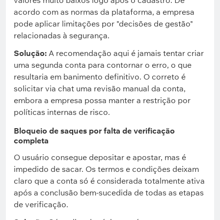
valores muito baixos logo após o cadastro. De
acordo com as normas da plataforma, a empresa
pode aplicar limitações por "decisões de gestão"
relacionadas à segurança.
Solução:
A recomendação aqui é jamais tentar criar
uma segunda conta para contornar o erro, o que
resultaria em banimento definitivo. O correto é
solicitar via chat uma revisão manual da conta,
embora a empresa possa manter a restrição por
políticas internas de risco.
Bloqueio de saques por falta de verificação
completa
O usuário consegue depositar e apostar, mas é
impedido de sacar. Os termos e condições deixam
claro que a conta só é considerada totalmente ativa
após a conclusão bem-sucedida de todas as etapas
de verificação.