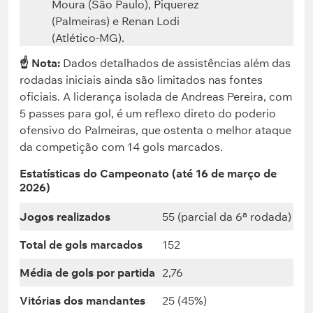
Moura (São Paulo), Piquerez
(Palmeiras) e Renan Lodi
(Atlético-MG).
☝️ Nota:
Dados detalhados de assistências além das
rodadas iniciais ainda são limitados nas fontes
oficiais. A liderança isolada de Andreas Pereira, com
5 passes para gol, é um reflexo direto do poderio
ofensivo do Palmeiras, que ostenta o melhor ataque
da competição com 14 gols marcados.
Estatísticas do Campeonato (até 16 de março de
2026)
Jogos realizados
55 (parcial da 6ª rodada)
Total de gols marcados
152
Média de gols por partida
2,76
Vitórias dos mandantes
25 (45%)