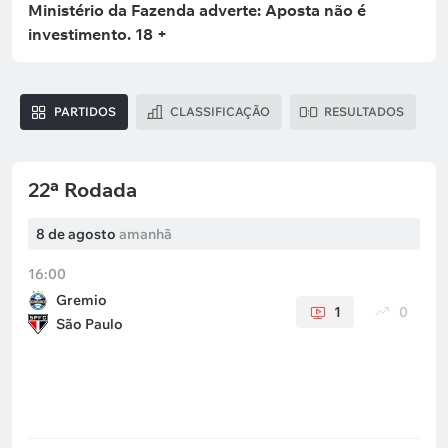
Ministério da Fazenda adverte: Aposta não é
investimento. 18 +
PARTIDOS
CLASSIFICAÇÃO
RESULTADOS
22ª Rodada
8 de agosto
amanhã
16:00
Gremio
1
0
São Paulo