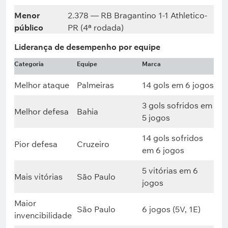
Menor
2.378 — RB Bragantino 1-1 Athletico-
público
PR (4ª rodada)
Liderança de desempenho por equipe
Categoria
Equipe
Marca
Melhor ataque
Palmeiras
14 gols em 6 jogos
3 gols sofridos em
Melhor defesa
Bahia
5 jogos
14 gols sofridos
Pior defesa
Cruzeiro
em 6 jogos
5 vitórias em 6
Mais vitórias
São Paulo
jogos
Maior
São Paulo
6 jogos (5V, 1E)
invencibilidade