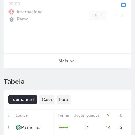
20:00
Internacional
1
0
Remo
Mais
Tabela
Tournament
Casa
Fora
#
Equipe
Forma
Jogos jogados
V
E
D
1
Palmeiras
21
14
5
2