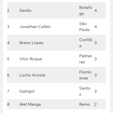
Botafo
2
Danilo
4
go
São
3
Jonathan Calleri
4
Paulo
Coritib
4
Breno Lopes
3
a
Palmei
5
Vitor Roque
3
ras
Flumin
6
Lucho Acosta
3
ense
Santo
7
Gabigol
3
s
8
Alef Manga
Remo
2