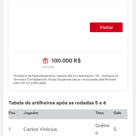
Visitar
100.000 R$
novices
Ministério da Fazenda adverte: Aposta não é investimento. 18+. Verifique os
Termos e Condições em: https://superbet.bet.br | Autorizado pela Portaria
SPA/MF Nº 2.090/2024
Tabela de artilheiros após as rodadas 5 e 6
Pos.
Jogador
Time
Gols
Grêmi
1
Carlos Vinícius
5
o