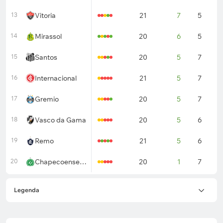
13
Vitoria
21
7
5
9
14
Mirassol
20
6
5
9
15
Santos
20
5
7
8
16
Internacional
21
5
7
9
17
Gremio
20
5
7
8
18
Vasco da Gama
20
5
6
9
19
Remo
21
5
6
1
20
Chapecoense AF
20
1
7
1
Legenda