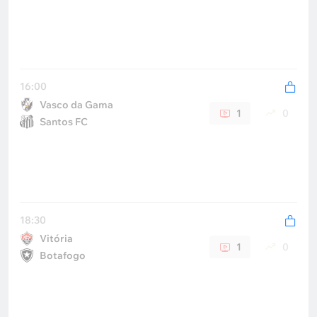
16:00
Vasco da Gama
1
0
Santos FC
18:30
Vitória
1
0
Botafogo