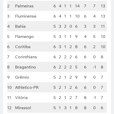
2
Palmeiras
6
4
1
1
14
7
7
13
3
Fluminense
6
4
1
1
10
6
4
13
4
Bahia
5
3
2
0
6
3
3
11
5
Flamengo
5
3
1
1
9
4
5
10
6
Coritiba
6
3
1
2
8
6
2
10
7
Corinthians
6
2
2
2
6
6
0
8
8
Bragantino
6
2
2
2
5
6
-1
8
9
Grêmio
5
2
1
2
9
9
0
7
10
Athletico-PR
5
2
1
2
6
6
0
7
11
Vitória
5
2
1
2
7
8
-1
7
12
Mirassol
5
1
3
1
8
8
0
6