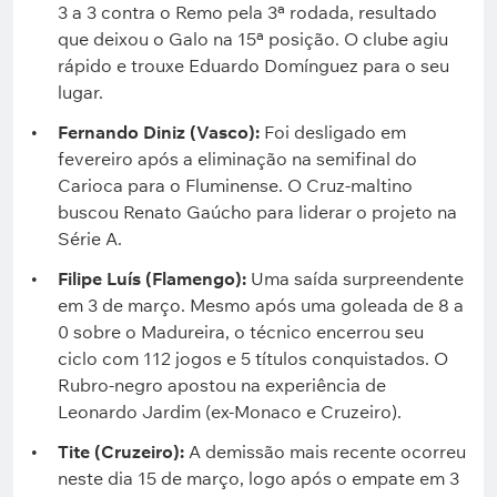
3 a 3 contra o Remo pela 3ª rodada, resultado
que deixou o Galo na 15ª posição. O clube agiu
rápido e trouxe Eduardo Domínguez para o seu
lugar.
Fernando Diniz (Vasco):
Foi desligado em
fevereiro após a eliminação na semifinal do
Carioca para o Fluminense. O Cruz-maltino
buscou Renato Gaúcho para liderar o projeto na
Série A.
Filipe Luís (Flamengo):
Uma saída surpreendente
em 3 de março. Mesmo após uma goleada de 8 a
0 sobre o Madureira, o técnico encerrou seu
ciclo com 112 jogos e 5 títulos conquistados. O
Rubro-negro apostou na experiência de
Leonardo Jardim (ex-Monaco e Cruzeiro).
Tite (Cruzeiro):
A demissão mais recente ocorreu
neste dia 15 de março, logo após o empate em 3