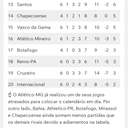
13
Santos
6
1
3
2
9
11
-2
6
14
Chapecoense
4
1
2
1
8
8
0
5
15
Vasco da Gama
6
1
2
3
8
10
-2
5
16
Atlético Mineiro
6
1
2
3
7
10
-3
5
17
Botafogo
4
1
0
3
7
9
-2
3
18
Remo-PA
6
0
3
3
6
11
-5
3
19
Cruzeiro
6
0
3
3
7
14
-7
3
20
Internacional
6
0
2
4
3
8
-5
2
☝️ O Atlético-MG já realizou um de seus jogos
atrasados para colocar o calendário em dia. Por
outro lado, Bahia, Athletico-PR, Botafogo, Mirassol
e Chapecoense ainda somam menos partidas que
os demais rivais devido a adiamentos na tabela.