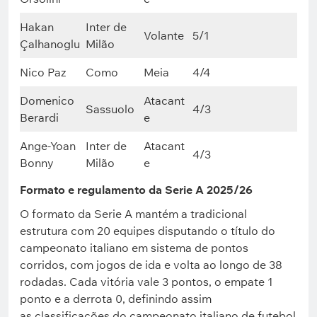
Hakan
Inter de
Volante
5/1
Çalhanoglu
Milão
Nico Paz
Como
Meia
4/4
Domenico
Atacant
Sassuolo
4/3
Berardi
e
Ange-Yoan
Inter de
Atacant
4/3
Bonny
Milão
e
Formato e regulamento da Serie A 2025/26
O formato da Serie A mantém a tradicional
estrutura com 20 equipes disputando o título do
campeonato italiano em sistema de pontos
corridos, com jogos de ida e volta ao longo de 38
rodadas. Cada vitória vale 3 pontos, o empate 1
ponto e a derrota 0, definindo assim
as classificações do campeonato italiano de futebol