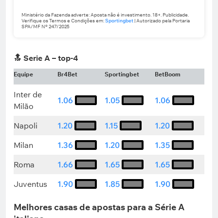
Ministério da Fazenda adverte: Aposta não é investimento. 18+. Publicidade.
Verifique os Termos e Condições em:
Sportingbet
| Autorizado pela Portaria
SPA/MF Nº 247/2025
🔝 Serie A – top-4
Equipe
Br4Bet
Sportingbet
BetBoom
Inter de
1.06
1.05
1.06
Milão
Napoli
1.20
1.15
1.20
Milan
1.36
1.20
1.35
Roma
1.66
1.65
1.65
Juventus
1.90
1.85
1.90
Melhores casas de apostas para a Série A