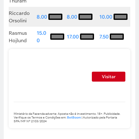
Thuram
Riccardo
8.00
8.00
10.00
Orsolini
Rasmus
15.0
17.00
7.50
Hojlund
0
Visitar
Ministério da Fazenda adverte: Aposta não é investimento. 18+. Publicidade.
Verifique os Termos e Condições em:
BetBoom
| Autorizado pela Portaria
SPA/MF Nº 2.103/2024