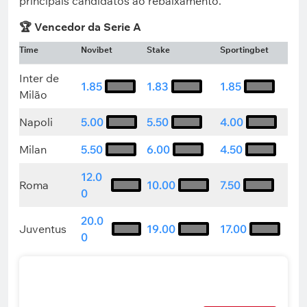
principais candidatos ao rebaixamento.
🏆 Vencedor da Serie A
Time
Novibet
Stake
Sportingbet
Inter de
1.85
1.83
1.85
Milão
Napoli
5.00
5.50
4.00
Milan
5.50
6.00
4.50
12.0
Roma
10.00
7.50
0
20.0
Juventus
19.00
17.00
0