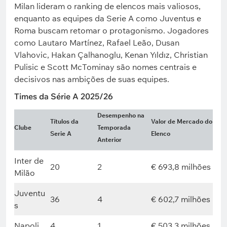
Milan lideram o ranking de elencos mais valiosos,
enquanto as equipes da Serie A como Juventus e
Roma buscam retomar o protagonismo. Jogadores
como Lautaro Martínez, Rafael Leão, Dusan
Vlahovic, Hakan Çalhanoglu, Kenan Yıldız, Christian
Pulisic e Scott McTominay são nomes centrais e
decisivos nas ambições de suas equipes.
Times da Série A 2025/26
Desempenho na
Títulos da
Valor de Mercado do
Clube
Temporada
Serie A
Elenco
Anterior
Inter de
20
2
€ 693,8 milhões
Milão
Juventu
36
4
€ 602,7 milhões
s
Napoli
4
1
€ 503,3 milhões