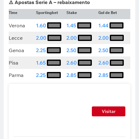
⚠️ Apostas Serie A – rebaixamento
Time
Sportingbet
Stake
Gol de Bet
Verona
1.60
1.45
1.44
Lecce
2.00
2.00
2.00
Genoa
2.25
2.50
2.50
Pisa
1.65
2.60
2.60
Parma
2.25
2.85
2.85
Visitar