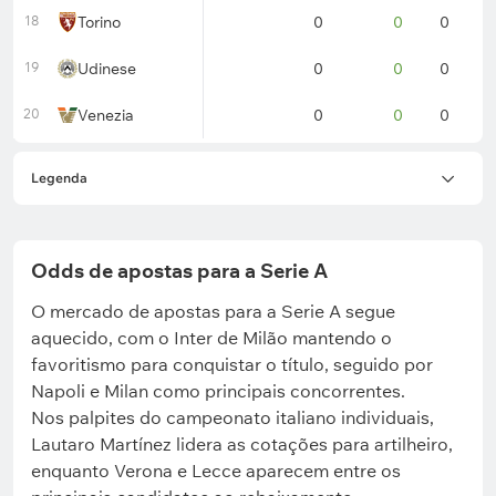
18
Torino
0
0
0
0
19
Udinese
0
0
0
0
20
Venezia
0
0
0
0
Legenda
Odds de apostas para a Serie A
Resultados
O mercado de apostas para a Serie A segue
aquecido, com o Inter de Milão mantendo o
2026/27
favoritismo para conquistar o título, seguido por
Napoli e Milan como principais concorrentes.
Nos palpites do campeonato italiano individuais,
Lautaro Martínez lidera as cotações para artilheiro,
enquanto Verona e Lecce aparecem entre os