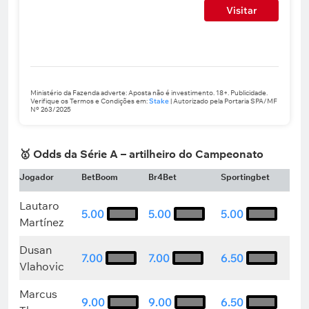
Visitar
Ministério da Fazenda adverte: Aposta não é investimento. 18+. Publicidade.
Verifique os Termos e Condições em:
Stake
| Autorizado pela Portaria SPA/MF
Nº 263/2025
🥇 Odds da Série A – artilheiro do Campeonato
Jogador
BetBoom
Br4Bet
Sportingbet
Lautaro
5.00
5.00
5.00
Martínez
Dusan
7.00
7.00
6.50
Vlahovic
Marcus
9.00
9.00
6.50