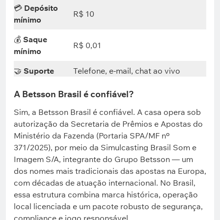
💳
Depósito
R$ 10
mínimo
💰
Saque
R$ 0,01
mínimo
🤝
Suporte
Telefone, e-mail, chat ao vivo
A Betsson Brasil é confiável?
Sim, a Betsson Brasil é confiável. A casa opera sob
autorização da Secretaria de Prêmios e Apostas do
Ministério da Fazenda (Portaria SPA/MF nº
371/2025), por meio da Simulcasting Brasil Som e
Imagem S/A, integrante do Grupo Betsson — um
dos nomes mais tradicionais das apostas na Europa,
com décadas de atuação internacional. No Brasil,
essa estrutura combina marca histórica, operação
local licenciada e um pacote robusto de segurança,
compliance e jogo responsável.