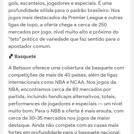
gols, escanteios, jogadores e especiais. É uma
profundidade sólida para o padrão brasileiro. Nos
jogos mais destacados da Premier League e outras
ligas de topo, a oferta chega a cerca de 250
mercados por jogo, nível muito alto e próximo do
“teto” prático de variedade que faz sentido para o
apostador comum.
🏀 Basquete
A Betsson oferece uma cobertura de basquete com
competições de mais de 40 países, além de ligas
internacionais como NBA e NCAA. Nos jogos da
NBA, encontramos cerca de 80 mercados por
partida, incluindo handicaps alternativos, totais,
performances de jogadores e especiais — um nível
muito bom. Para o NBB a oferta é mais enxuta, com
cerca de 30–35 mercados nos jogos de maior
destaque. Ainda não compete com as casas mais
fortes em profundidade para o basquete nacional,