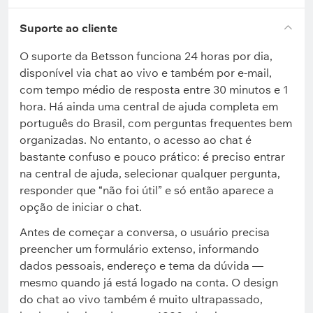
Suporte ao cliente
O suporte da Betsson funciona 24 horas por dia,
disponível via chat ao vivo e também por e-mail,
com tempo médio de resposta entre 30 minutos e 1
hora. Há ainda uma central de ajuda completa em
português do Brasil, com perguntas frequentes bem
organizadas. No entanto, o acesso ao chat é
bastante confuso e pouco prático: é preciso entrar
na central de ajuda, selecionar qualquer pergunta,
responder que “não foi útil” e só então aparece a
opção de iniciar o chat.
Antes de começar a conversa, o usuário precisa
preencher um formulário extenso, informando
dados pessoais, endereço e tema da dúvida —
mesmo quando já está logado na conta. O design
do chat ao vivo também é muito ultrapassado,