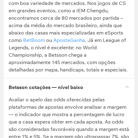
com boa variedade de mercados. Nos jogos de CS
em grandes eventos, como a IEM Chengdu,
encontramos cerca de 80 mercados por partida –
acima da média do mercado brasileiro, ainda que
abaixo das casas mais especializadas em eSports
como
BetBoom
ou
ApostaGanha
. Já em League of
Legends, o nível é excelente: no World
Championship, a Betsson chega a
aproximadamente 145 mercados, com opções
detalhadas por mapa, handicaps, totais e especiais.
Betsson cotações — nível baixo
Avaliar o apelo das odds oferecidas pelas
plataformas de apostas envolve analisar a margem
— o indicador que mostra a percentagem de lucro
que a casa espera obter em cada aposta. As odds
são consideradas favoráveis quando a margem está
entre 1% e 5%. Se a margem não ultrapassar 7%, são