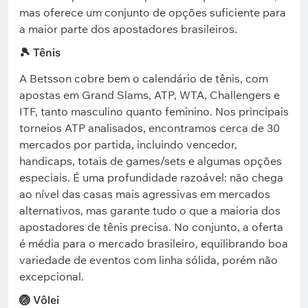
mas oferece um conjunto de opções suficiente para
a maior parte dos apostadores brasileiros.
🎾 Tênis
A Betsson cobre bem o calendário de tênis, com
apostas em Grand Slams, ATP, WTA, Challengers e
ITF, tanto masculino quanto feminino. Nos principais
torneios ATP analisados, encontramos cerca de 30
mercados por partida, incluindo vencedor,
handicaps, totais de games/sets e algumas opções
especiais. É uma profundidade razoável: não chega
ao nível das casas mais agressivas em mercados
alternativos, mas garante tudo o que a maioria dos
apostadores de tênis precisa. No conjunto, a oferta
é média para o mercado brasileiro, equilibrando boa
variedade de eventos com linha sólida, porém não
excepcional.
🏐 Vôlei