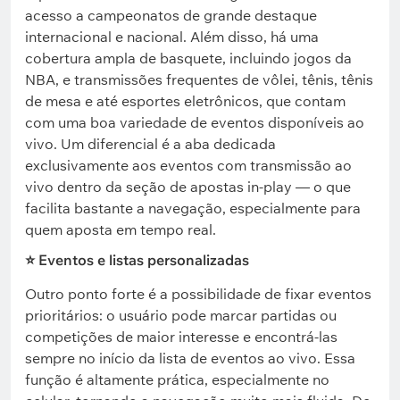
acesso a campeonatos de grande destaque
internacional e nacional. Além disso, há uma
cobertura ampla de basquete, incluindo jogos da
NBA, e transmissões frequentes de vôlei, tênis, tênis
de mesa e até esportes eletrônicos, que contam
com uma boa variedade de eventos disponíveis ao
vivo. Um diferencial é a aba dedicada
exclusivamente aos eventos com transmissão ao
vivo dentro da seção de apostas in-play — o que
facilita bastante a navegação, especialmente para
quem aposta em tempo real.
⭐ Eventos e listas personalizadas
Outro ponto forte é a possibilidade de fixar eventos
prioritários: o usuário pode marcar partidas ou
competições de maior interesse e encontrá-las
sempre no início da lista de eventos ao vivo. Essa
função é altamente prática, especialmente no