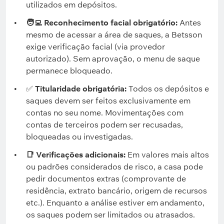
utilizados em depósitos.
🧑‍💻 Reconhecimento facial obrigatório:
Antes
mesmo de acessar a área de saques, a Betsson
exige verificação facial (via provedor
autorizado). Sem aprovação, o menu de saque
permanece bloqueado.
✅
Titularidade obrigatória:
Todos os depósitos e
saques devem ser feitos exclusivamente em
contas no seu nome. Movimentações com
contas de terceiros podem ser recusadas,
bloqueadas ou investigadas.
📑 Verificações adicionais:
Em valores mais altos
ou padrões considerados de risco, a casa pode
pedir documentos extras (comprovante de
residência, extrato bancário, origem de recursos
etc.). Enquanto a análise estiver em andamento,
os saques podem ser limitados ou atrasados.