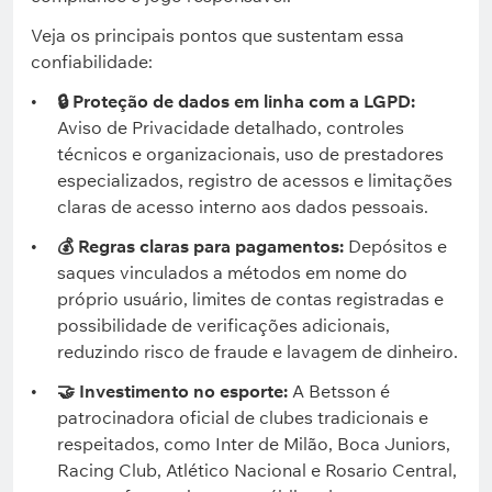
Veja os principais pontos que sustentam essa
confiabilidade:
🔒 Proteção de dados em linha com a LGPD:
Aviso de Privacidade detalhado, controles
técnicos e organizacionais, uso de prestadores
especializados, registro de acessos e limitações
claras de acesso interno aos dados pessoais.
💰 Regras claras para pagamentos:
Depósitos e
saques vinculados a métodos em nome do
próprio usuário, limites de contas registradas e
possibilidade de verificações adicionais,
reduzindo risco de fraude e lavagem de dinheiro.
🤝 Investimento no esporte:
A Betsson é
patrocinadora oficial de clubes tradicionais e
respeitados, como Inter de Milão, Boca Juniors,
Racing Club, Atlético Nacional e Rosario Central,