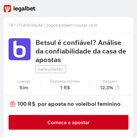
18+ | Publicidade | Jogos podem causar vício
Betsul é confiável? Análise
da confiabilidade da casa de
apostas
betsul.bet.br
Licença
Depósito mínimo
Margem
Sim
1 R$
12.3%
100 R$ por aposta no voleibol feminino
Comece a apostar