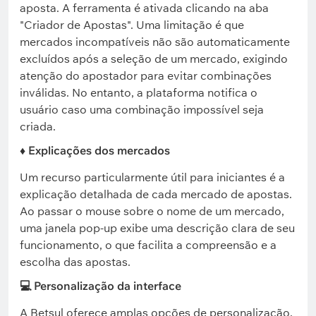
aposta. A ferramenta é ativada clicando na aba
"Criador de Apostas". Uma limitação é que
mercados incompatíveis não são automaticamente
excluídos após a seleção de um mercado, exigindo
atenção do apostador para evitar combinações
inválidas. No entanto, a plataforma notifica o
usuário caso uma combinação impossível seja
criada.
♦️ Explicações dos mercados
Um recurso particularmente útil para iniciantes é a
explicação detalhada de cada mercado de apostas.
Ao passar o mouse sobre o nome de um mercado,
uma janela pop-up exibe uma descrição clara de seu
funcionamento, o que facilita a compreensão e a
escolha das apostas.
💻 Personalização da interface
A Betsul oferece amplas opções de personalização.