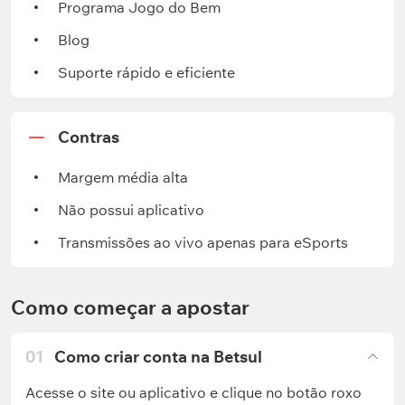
Programa Jogo do Bem
Blog
Suporte rápido e eficiente
Contras
Margem média alta
Não possui aplicativo
Transmissões ao vivo apenas para eSports
Como começar a apostar
01
Como criar conta na Betsul
Acesse o site ou aplicativo e clique no botão roxo