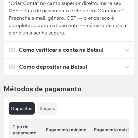
"Criar Conta" no canto superior direito. Insira seu
CPF e data de nascimento e clique em "Continuar".
Preencha e-mail, gênero, CEP — o endereço é
completado automaticamente —, número de celular
e crie uma senha segura.
02
Como verificar a conta na Betsul
No primeiro login, envie fotos de um documento
03
Como depositar na Betsul
oficial (RG, CNH ou RNM para estrangeiros) e
realize a selfie para reconhecimento facial. A análise
No menu fixo na parte inferior da tela, toque em
leva até 24 horas, mas geralmente é concluída em
"Depósito". Selecione uma conta bancária já
Métodos de pagamento
menos de uma hora. Sem a verificação, a conta
cadastrada ou registre uma nova — o app permite
permanece restrita para apostas e saques.
até três contas diferentes. Insira o valor desejado e
toque em "Continuar". Copie o código Pix gerado,
Saques
Depósitos
abra o app do seu banco, utilize a função Pix Copia
e Cola e finalize o pagamento. O saldo é creditado
Tipo de
Pagamento mínimo
Pagamento máximo
em poucos instantes.
pagamento