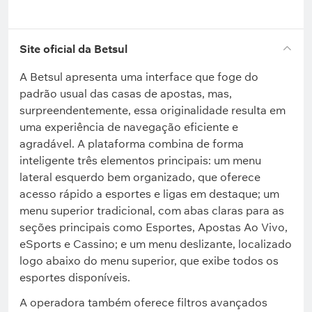
Site oficial da Betsul
A Betsul apresenta uma interface que foge do
padrão usual das casas de apostas, mas,
surpreendentemente, essa originalidade resulta em
uma experiência de navegação eficiente e
agradável. A plataforma combina de forma
inteligente três elementos principais: um menu
lateral esquerdo bem organizado, que oferece
acesso rápido a esportes e ligas em destaque; um
menu superior tradicional, com abas claras para as
seções principais como Esportes, Apostas Ao Vivo,
eSports e Cassino; e um menu deslizante, localizado
logo abaixo do menu superior, que exibe todos os
esportes disponíveis.
A operadora também oferece filtros avançados