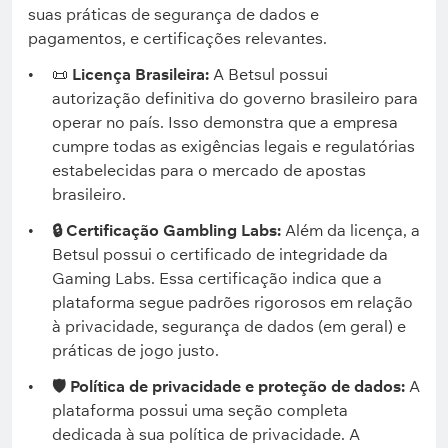
suas práticas de segurança de dados e
pagamentos, e certificações relevantes.
📜
Licença Brasileira:
A Betsul possui
autorização definitiva do governo brasileiro para
operar no país. Isso demonstra que a empresa
cumpre todas as exigências legais e regulatórias
estabelecidas para o mercado de apostas
brasileiro.
🔒 Certificação Gambling Labs:
Além da licença, a
Betsul possui o certificado de integridade da
Gaming Labs. Essa certificação indica que a
plataforma segue padrões rigorosos em relação
à privacidade, segurança de dados (em geral) e
práticas de jogo justo.
🛡️ Política de privacidade e proteção de dados:
A
plataforma possui uma seção completa
dedicada à sua política de privacidade. A