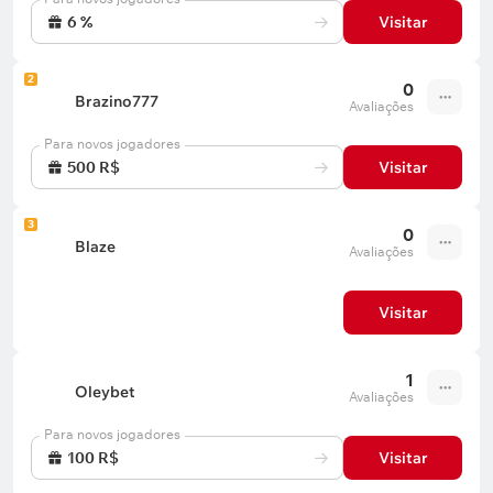
6 %
Visitar
2
0
Brazino777
Avaliações
Para novos jogadores
500 R$
Visitar
3
0
Blaze
Avaliações
Visitar
1
Oleybet
Avaliações
Para novos jogadores
100 R$
Visitar