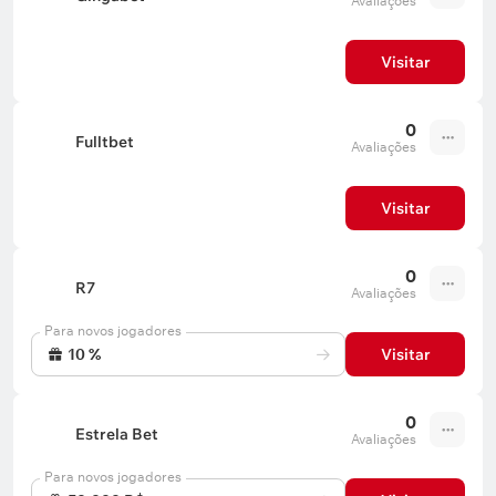
Avaliações
Visitar
0
Fulltbet
Avaliações
Visitar
0
R7
Avaliações
Para novos jogadores
10 %
Visitar
0
Estrela Bet
Avaliações
Para novos jogadores