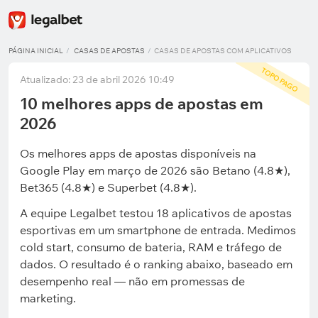
PÁGINA INICIAL
CASAS DE APOSTAS
CASAS DE APOSTAS COM APLICATIVOS
TOPO PAGO
Atualizado: 23 de abril 2026 10:49
10 melhores apps de apostas em
2026
Os melhores apps de apostas disponíveis na
Google Play em março de 2026 são Betano (4.8★),
Bet365 (4.8★) e Superbet (4.8★).
A equipe Legalbet testou 18 aplicativos de apostas
esportivas em um smartphone de entrada. Medimos
cold start, consumo de bateria, RAM e tráfego de
dados. O resultado é o ranking abaixo, baseado em
desempenho real — não em promessas de
marketing.