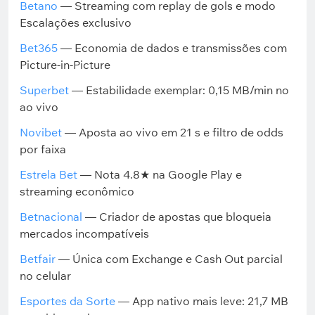
Betano
— Streaming com replay de gols e modo
Escalações exclusivo
Bet365
— Economia de dados e transmissões com
Picture-in-Picture
Superbet
— Estabilidade exemplar: 0,15 MB/min no
ao vivo
Novibet
— Aposta ao vivo em 21 s e filtro de odds
por faixa
Estrela Bet
— Nota 4.8★ na Google Play e
streaming econômico
Betnacional
— Criador de apostas que bloqueia
mercados incompatíveis
Betfair
— Única com Exchange e Cash Out parcial
no celular
Esportes da Sorte
— App nativo mais leve: 21,7 MB