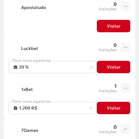
0
Apostatudo
Avaliações
Visitar
0
Luckbet
Avaliações
Para novos jogadores
20 %
Visitar
1
1xBet
Avaliações
Para novos jogadores
1.200 R$
Visitar
0
7Games
Avaliações