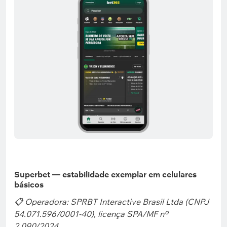
Superbet — estabilidade exemplar em celulares
básicos
📋 Operadora: SPRBT Interactive Brasil Ltda (CNPJ
54.071.596/0001-40), licença SPA/MF nº
2.090/2024.