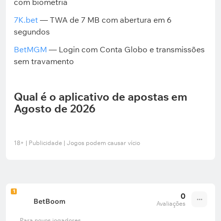
com biometria
7K.bet
— TWA de 7 MB com abertura em 6
segundos
BetMGM
— Login com Conta Globo e transmissões
sem travamento
Qual é o aplicativo de apostas em
Agosto de 2026
18+ | Publicidade | Jogos podem causar vício
1
0
BetBoom
Avaliações
Para novos jogadores