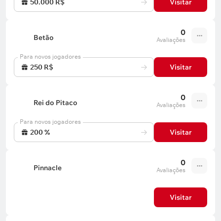
50.000 R$
Visitar
0
Betão
Avaliações
Para novos jogadores
250 R$
Visitar
0
Rei do Pitaco
Avaliações
Para novos jogadores
200 %
Visitar
0
Pinnacle
Avaliações
Visitar