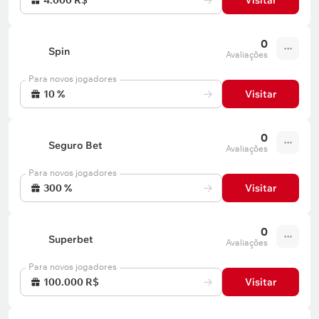
4.000 R$
Visitar
0
Spin
Avaliações
Para novos jogadores
10 %
Visitar
0
Seguro Bet
Avaliações
Para novos jogadores
300 %
Visitar
0
Superbet
Avaliações
Para novos jogadores
100.000 R$
Visitar