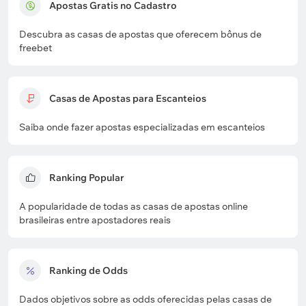
Apostas Gratis no Cadastro
Descubra as casas de apostas que oferecem bônus de
freebet
Casas de Apostas para Escanteios
Saiba onde fazer apostas especializadas em escanteios
Ranking Popular
A popularidade de todas as casas de apostas online
brasileiras entre apostadores reais
Ranking de Odds
Dados objetivos sobre as odds oferecidas pelas casas de