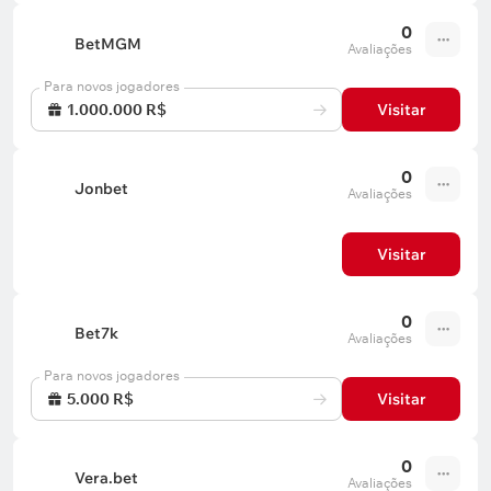
0
BetMGM
Avaliações
Para novos jogadores
1.000.000 R$
Visitar
0
Jonbet
Avaliações
Visitar
0
Bet7k
Avaliações
Para novos jogadores
5.000 R$
Visitar
0
Vera.bet
Avaliações