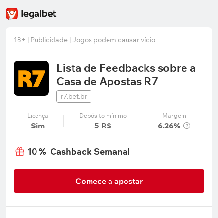
18+ | Publicidade | Jogos podem causar vício
Lista de Feedbacks sobre a
Casa de Apostas R7
r7.bet.br
Licença
Depósito mínimo
Margem
Sim
5 R$
6.26%
10 % Cashback Semanal
Comece a apostar