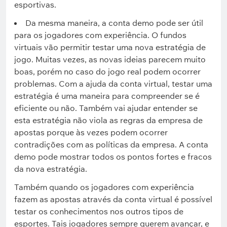
esportivas.
Da mesma maneira, a conta demo pode ser útil
para os jogadores com experiência. O fundos
virtuais vão permitir testar uma nova estratégia de
jogo. Muitas vezes, as novas ideias parecem muito
boas, porém no caso do jogo real podem ocorrer
problemas. Com a ajuda da conta virtual, testar uma
estratégia é uma maneira para compreender se é
eficiente ou não. Também vai ajudar entender se
esta estratégia não viola as regras da empresa de
apostas porque às vezes podem ocorrer
contradições com as políticas da empresa. A conta
demo pode mostrar todos os pontos fortes e fracos
da nova estratégia.
Também quando os jogadores com experiência
fazem as apostas através da conta virtual é possível
testar os conhecimentos nos outros tipos de
esportes. Tais jogadores sempre querem avançar, e