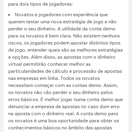
para dois tipos de jogadores:
Novatos e jogadores com experiência que
querem testar uma nova estratégia de jogo e não
perder o seu dinheiro. A utilidade da conta demo
para os novatos é bem clara. Não existem nenhuns
riscos, os jogadores podem apostar distintos tipos
de jogo, entender quais são as melhores estratégias
e opções. Além disso, as apostas com o dinheiro
virtual permitirão conhecer melhor as
particularidades de cálculo e processão de apostas
nas empresas em linha. Todos os novatos
necessitam começar com as contas demo. Assim,
os novatos não vão perder o seu dinheiro pelos
erros básicos. É melhor jogar numa conta demo que
denunciar a empresa de apostas no caso dum erro
na aposta com o dinheiro real. A conta demo para
os novatos é uma boa oportunidade para obter os
conhecimentos básicos no âmbito das apostas