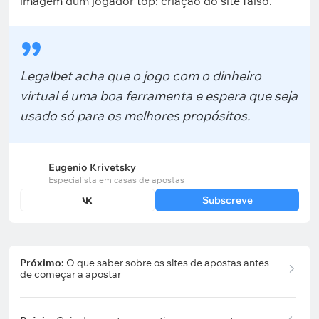
imagem dum jogador top: criação do site falso.
Legalbet acha que o jogo com o dinheiro
virtual é uma boa ferramenta e espera que seja
usado só para os melhores propósitos.
Eugenio Krivetsky
Especialista em casas de apostas
Subscreve
Próximo:
O que saber sobre os sites de apostas antes
de começar a apostar