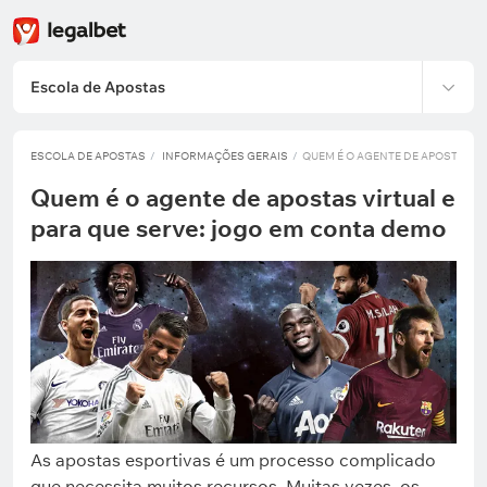
Escola de Apostas
ESCOLA DE APOSTAS
INFORMAÇÕES GERAIS
QUEM É O AGENTE DE APOSTAS VI
Quem é o agente de apostas virtual e
para que serve: jogo em conta demo
As apostas esportivas é um processo complicado
que necessita muitos recursos. Muitas vezes, os