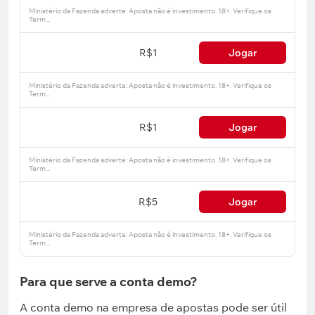
R$1
Jogar
R$1
Jogar
R$5
Jogar
Para que serve a conta demo?
A conta demo na empresa de apostas pode ser útil