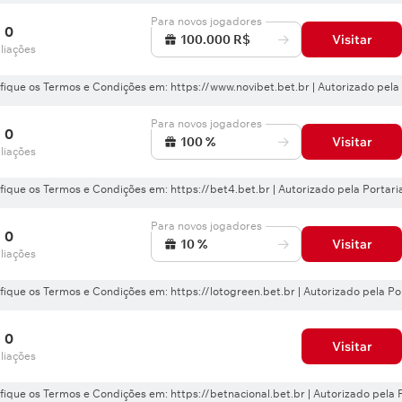
Para novos jogadores
0
100.000 R$
Visitar
liações
Para novos jogadores
0
100 %
Visitar
liações
Para novos jogadores
0
10 %
Visitar
liações
0
Visitar
liações