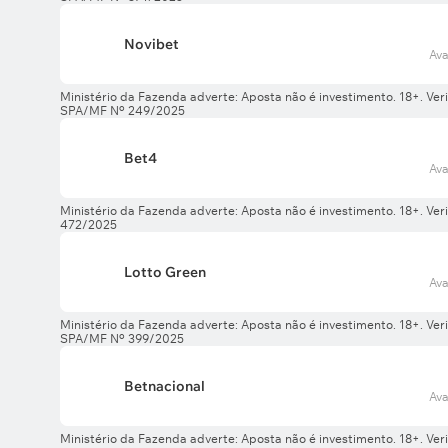
Novibet
Ava
Bet4
Ava
Lotto Green
Ava
Betnacional
Ava