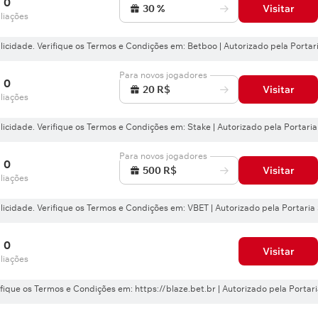
0
30 %
Visitar
liações
Para novos jogadores
0
20 R$
Visitar
liações
Para novos jogadores
0
500 R$
Visitar
liações
0
Visitar
liações