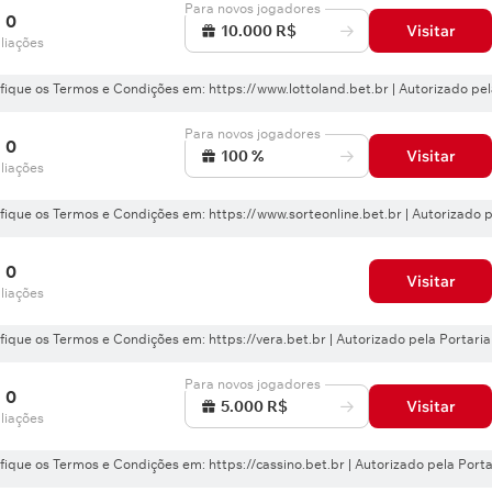
Para novos jogadores
0
10.000 R$
Visitar
liações
Para novos jogadores
0
100 %
Visitar
liações
0
Visitar
liações
Para novos jogadores
0
5.000 R$
Visitar
liações