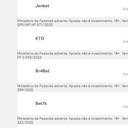
Jonbet
Ava
KTO
Ava
Br4Bet
Ava
Bet7k
Ava