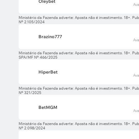
Oleybet
Ava
Brazino777
Ava
HiperBet
Ava
BetMGM
Ava