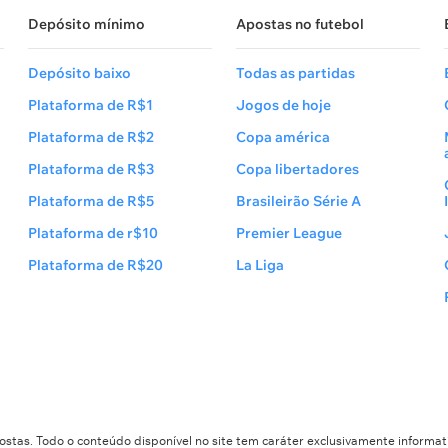
Depósito mínimo
Apostas no futebol
Depósito baixo
Todas as partidas
Plataforma de R$1
Jogos de hoje
Plataforma de R$2
Copa américa
Plataforma de R$3
Copa libertadores
Plataforma de R$5
Brasileirão Série A
Plataforma de r$10
Premier League
Plataforma de R$20
La Liga
stas. Todo o conteúdo disponível no site tem caráter exclusivamente informat