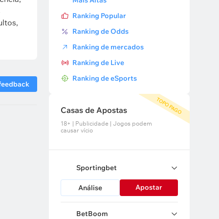
Mais Altas
s
Ranking Popular
ltos,
Ranking de Odds
Ranking de mercados
Ranking de Live
Ranking de eSports
 feedback
TOPO PAGO
Casas de Apostas
18+ | Publicidade | Jogos podem
causar vício
Sportingbet
Apostar
Análise
BetBoom