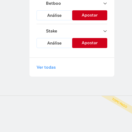
Betboo
Apostar
Análise
Stake
Apostar
Análise
Ver todas
TOPO PAGO