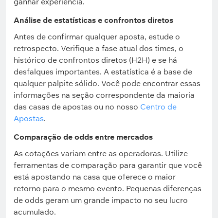
ganhar experiência.
Análise de estatísticas e confrontos diretos
Antes de confirmar qualquer aposta, estude o
retrospecto. Verifique a fase atual dos times, o
histórico de confrontos diretos (H2H) e se há
desfalques importantes. A estatística é a base de
qualquer palpite sólido. Você pode encontrar essas
informações na seção correspondente da maioria
das casas de apostas ou no nosso
Centro de
Apostas
.
Comparação de odds entre mercados
As cotações variam entre as operadoras. Utilize
ferramentas de comparação para garantir que você
está apostando na casa que oferece o maior
retorno para o mesmo evento. Pequenas diferenças
de odds geram um grande impacto no seu lucro
acumulado.