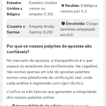
Estados
Estados Unidos
❌ Perdida:
A Bélgica
Unidos x
vence ou
venceu por 5-2.
Bélgica
empate (1.55)
🟡 Devolvida:
O jogo
Cruzeiro x
Empate Anula:
terminou empatado
Santos
Santos (3.20)
em 0-0.
Por que os nossos palpites de apostas são
confiáveis?
No mercado de apostas, a transparência é o que
separa os amadores dos profissionais. Na Legalbet,
não somos apenas um site de apostas palpites;
somos uma plataforma de verificação real, onde
cada análise é registrada com rigor técnico.
Confira os três fatores que garantem a integridade
dos nossos palpites online:
🔒 Impossibilidade de edição:
Assim que um