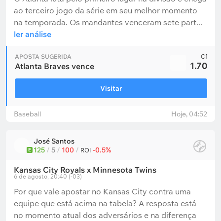
ao terceiro jogo da série em seu melhor momento
na temporada. Os mandantes venceram sete part...
ler análise
APOSTA SUGERIDA
Cf
1.70
Atlanta Braves vence
Visitar
Baseball
Hoje, 04:52
José Santos
125
/
5
/
100
/
-0.5%
E
ROI
Kansas City Royals x Minnesota Twins
6 de agosto, 20:40 (-03)
Por que vale apostar no Kansas City contra uma
equipe que está acima na tabela? A resposta está
no momento atual dos adversários e na diferença