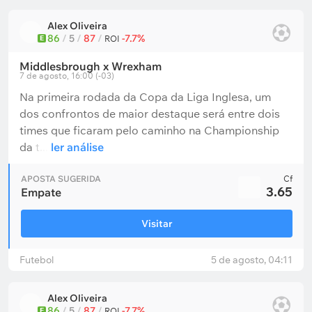
Alex Oliveira
86
/
5
/
87
/
-7.7%
E
ROI
Middlesbrough x Wrexham
7 de agosto, 16:00 (-03)
Na primeira rodada da Copa da Liga Inglesa, um
dos confrontos de maior destaque será entre dois
times que ficaram pelo caminho na Championship
da t...
ler análise
APOSTA SUGERIDA
Cf
3.65
Empate
Visitar
Futebol
5 de agosto, 04:11
Alex Oliveira
86
/
5
/
87
/
-7.7%
E
ROI