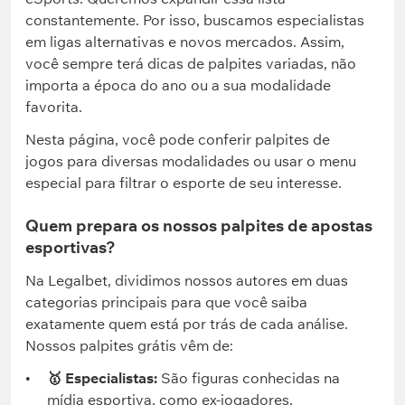
constantemente. Por isso, buscamos especialistas
em ligas alternativas e novos mercados. Assim,
você sempre terá dicas de palpites variadas, não
importa a época do ano ou a sua modalidade
favorita.
Nesta página, você pode conferir palpites de
jogos para diversas modalidades ou usar o menu
especial para filtrar o esporte de seu interesse.
Quem prepara os nossos palpites de apostas
esportivas?
Na Legalbet, dividimos nossos autores em duas
categorias principais para que você saiba
exatamente quem está por trás de cada análise.
Nossos palpites grátis vêm de:
🥇 Especialistas:
São figuras conhecidas na
mídia esportiva, como ex-jogadores,