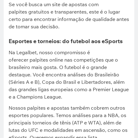
Se você busca um site de apostas com
palpites gratuitos e transparentes, este é o lugar
certo para encontrar informação de qualidade antes
de tomar sua decisão.
Esportes e torneios: do futebol aos eSports
Na Legalbet, nosso compromisso é
oferecer palpites online nas competições que o
brasileiro mais gosta. O futebol é o grande
destaque. Você encontra análises do Brasileirão
(Séries A e B), Copa do Brasil e Libertadores, além
das grandes ligas europeias como a Premier League
e a Champions League.
Nossos palpites e apostas também cobrem outros
esportes populares. Temos análises para a NBA, os
principais torneios de tênis (ATP e WTA), além de
lutas do UFC e modalidades em ascensão, como os
eSports. Queremos expandir essa lista