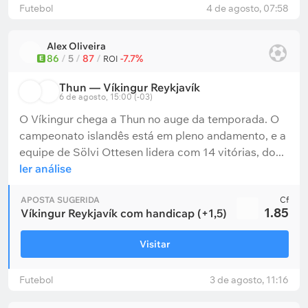
Futebol
4 de agosto, 07:58
Alex Oliveira
86
/
5
/
87
/
-7.7%
E
ROI
Thun — Víkingur Reykjavík
6 de agosto, 15:00 (-03)
O Víkingur chega a Thun no auge da temporada. O
campeonato islandês está em pleno andamento, e a
equipe de Sölvi Ottesen lidera com 14 vitórias, do...
ler análise
APOSTA SUGERIDA
Cf
1.85
Víkingur Reykjavík com handicap (+1,5)
Visitar
Futebol
3 de agosto, 11:16