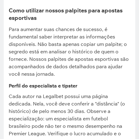
Como utilizar nossos palpites para apostas
esportivas
Para aumentar suas chances de sucesso, é
fundamental saber interpretar as informações
disponíveis. Não basta apenas copiar um palpite; o
segredo está em analisar o histórico de quem o
fornece. Nossos palpites de apostas esportivas são
acompanhados de dados detalhados para ajudar
você nessa jornada.
Perfil do especialista e tipster
Cada autor na Legalbet possui uma página
dedicada. Nela, você deve conferir a "distância" (o
histórico) de pelo menos 30 dias. Observe a
especialização: um especialista em futebol
brasileiro pode não ter o mesmo desempenho na
Premier League. Verifique o lucro acumulado e o