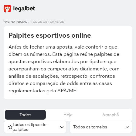
PÁGINA INICIAL
TODOS OS TORNEIOS
Palpites esportivos online
Antes de fechar uma aposta, vale conferir o que
dizem os números. Esta página reúne palpites de
apostas esportivas elaborados por tipsters que
acompanham os campeonatos diariamente, com
análise de escalações, retrospecto, confrontos
diretos e comparação de odds entre as casas
regulamentadas pela SPA/MF.
Todos
Hoje
Amanhã
Todos os tipos de
Todos os torneios
palpites