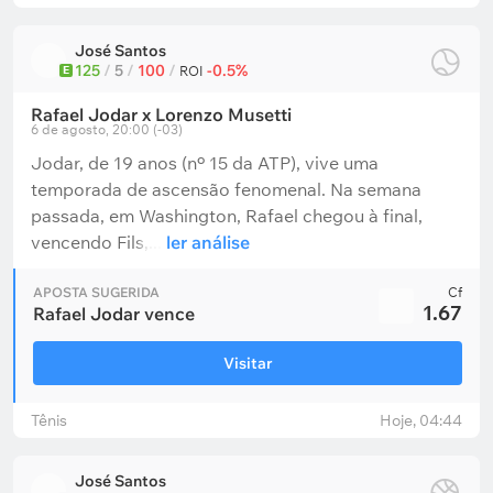
José Santos
125
/
5
/
100
/
-0.5%
E
ROI
Rafael Jodar x Lorenzo Musetti
6 de agosto, 20:00 (-03)
Jodar, de 19 anos (nº 15 da ATP), vive uma
temporada de ascensão fenomenal. Na semana
passada, em Washington, Rafael chegou à final,
vencendo Fils,...
ler análise
APOSTA SUGERIDA
Cf
1.67
Rafael Jodar vence
Visitar
Tênis
Hoje, 04:44
José Santos