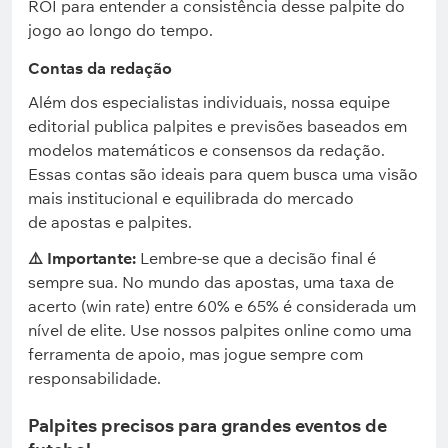
ROI para entender a consistência desse palpite do
jogo ao longo do tempo.
Contas da redação
Além dos especialistas individuais, nossa equipe
editorial publica palpites e previsões baseados em
modelos matemáticos e consensos da redação.
Essas contas são ideais para quem busca uma visão
mais institucional e equilibrada do mercado
de apostas e palpites.
⚠️ Importante:
Lembre-se que a decisão final é
sempre sua. No mundo das apostas, uma taxa de
acerto (win rate) entre 60% e 65% é considerada um
nível de elite. Use nossos palpites online como uma
ferramenta de apoio, mas jogue sempre com
responsabilidade.
Palpites precisos para grandes eventos de