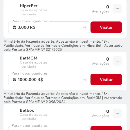
HiperBet
0
Casa de apostas
Avaliações
licenciada
Para novos jogadores
3.000 R$
Visitar
BetMGM
0
Casa de apostas
Avaliações
licenciada
Para novos jogadores
1000.000 R$
Visitar
Betboo
0
Casa de apostas
Avaliações
licenciada
Para novos jogadores