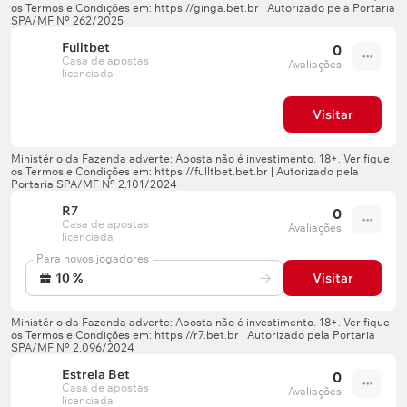
Fulltbet
0
Casa de apostas
Avaliações
licenciada
Visitar
R7
0
Casa de apostas
Avaliações
licenciada
Para novos jogadores
10 %
Visitar
Estrela Bet
0
Casa de apostas
Avaliações
licenciada