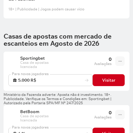
18+ | Publicidade | Jogos podem causar vício
Casas de apostas com mercado de
escanteios em Agosto de 2026
Sportingbet
0
Casa de apostas
Avaliações
licenciada
Para novos jogadores
5.000 R$
Visitar
BetBoom
0
Casa de apostas
Avaliações
licenciada
Para novos jogadores