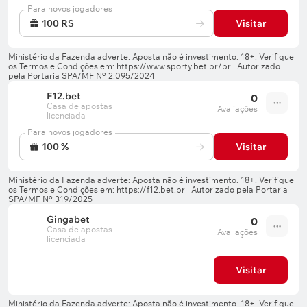
Para novos jogadores
100 R$
Visitar
F12.bet
0
Casa de apostas
Avaliações
licenciada
Para novos jogadores
100 %
Visitar
Gingabet
0
Casa de apostas
Avaliações
licenciada
Visitar