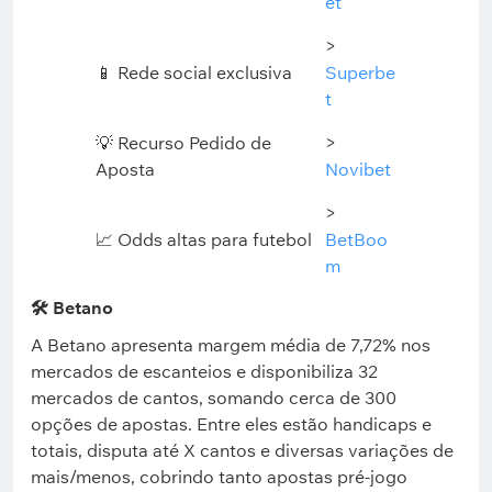
et
>
📱 Rede social exclusiva
Superbe
t
💡 Recurso Pedido de
>
Aposta
Novibet
>
📈 Odds altas para futebol
BetBoo
m
🛠️ Betano
A Betano apresenta margem média de 7,72% nos
mercados de escanteios e disponibiliza 32
mercados de cantos, somando cerca de 300
opções de apostas. Entre eles estão handicaps e
totais, disputa até X cantos e diversas variações de
mais/menos, cobrindo tanto apostas pré-jogo