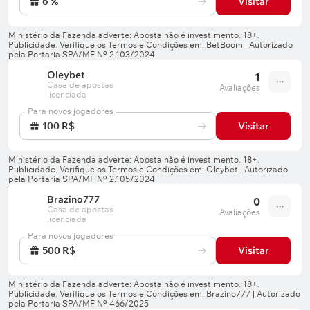
6 %
Visitar
Oleybet
1
Casa de apostas
Avaliações
licenciada
Para novos jogadores
100 R$
Visitar
Brazino777
0
Casa de apostas
Avaliações
licenciada
Para novos jogadores
500 R$
Visitar