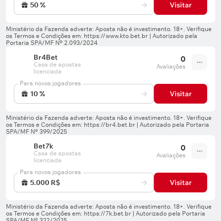
50 %
Visitar
Br4Bet
0
Casa de apostas
Avaliações
licenciada
Para novos jogadores
10 %
Visitar
Bet7k
0
Casa de apostas
Avaliações
licenciada
Para novos jogadores
5.000 R$
Visitar