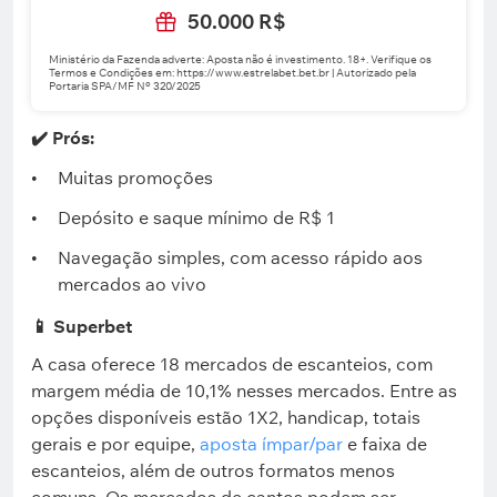
50.000 R$
Ministério da Fazenda adverte: Aposta não é investimento. 18+. Verifique os
Termos e Condições em: https://www.estrelabet.bet.br | Autorizado pela
Portaria SPA/MF Nº 320/2025
✔️ Prós:
Muitas promoções
Depósito e saque mínimo de R$ 1
Navegação simples, com acesso rápido aos
mercados ao vivo
📱 Superbet
A casa oferece 18 mercados de escanteios, com
margem média de 10,1% nesses mercados. Entre as
opções disponíveis estão 1X2, handicap, totais
gerais e por equipe,
aposta ímpar/par
e faixa de
escanteios, além de outros formatos menos