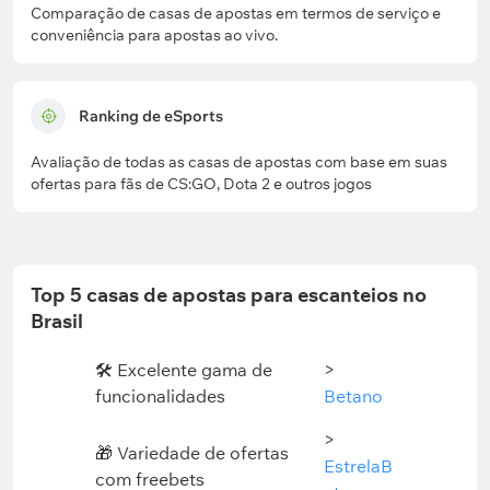
Comparação de casas de apostas em termos de serviço e
conveniência para apostas ao vivo.
Ranking de eSports
Avaliação de todas as casas de apostas com base em suas
ofertas para fãs de CS:GO, Dota 2 e outros jogos
Top 5 casas de apostas para escanteios no
Brasil
🛠️ Excelente gama de
>
funcionalidades
Betano
>
🎁 Variedade de ofertas
EstrelaB
com freebets