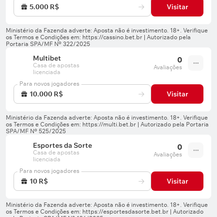
5.000 R$
Visitar
Multibet
0
Casa de apostas
Avaliações
licenciada
Para novos jogadores
10.000 R$
Visitar
Esportes da Sorte
0
Casa de apostas
Avaliações
licenciada
Para novos jogadores
10 R$
Visitar