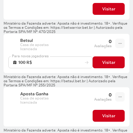
Visitar
Betsul
0
Casa de apostas
Avaliações
licenciada
Para novos jogadores
100 R$
Visitar
Aposta Ganha
0
Casa de apostas
Avaliações
licenciada
Visitar