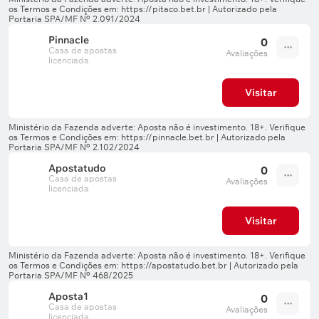
Pinnacle
0
Casa de apostas
Avaliações
licenciada
Visitar
Apostatudo
0
Casa de apostas
Avaliações
licenciada
Visitar
Aposta1
0
Casa de apostas
Avaliações
licenciada