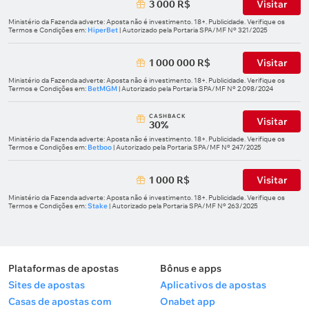
3 000 R$
Visitar
Ministério da Fazenda adverte: Aposta não é investimento. 18+. Publicidade. Verifique os
Termos e Condições em:
HiperBet
| Autorizado pela Portaria SPA/MF Nº 321/2025
1 000 000 R$
Visitar
Ministério da Fazenda adverte: Aposta não é investimento. 18+. Publicidade. Verifique os
Termos e Condições em:
BetMGM
| Autorizado pela Portaria SPA/MF Nº 2.098/2024
СASHBACK
Visitar
30%
Ministério da Fazenda adverte: Aposta não é investimento. 18+. Publicidade. Verifique os
Termos e Condições em:
Betboo
| Autorizado pela Portaria SPA/MF Nº 247/2025
1 000 R$
Visitar
Ministério da Fazenda adverte: Aposta não é investimento. 18+. Publicidade. Verifique os
Termos e Condições em:
Stake
| Autorizado pela Portaria SPA/MF Nº 263/2025
Plataformas de apostas
Bônus e apps
Sites de apostas
Aplicativos de apostas
Casas de apostas com
Onabet app