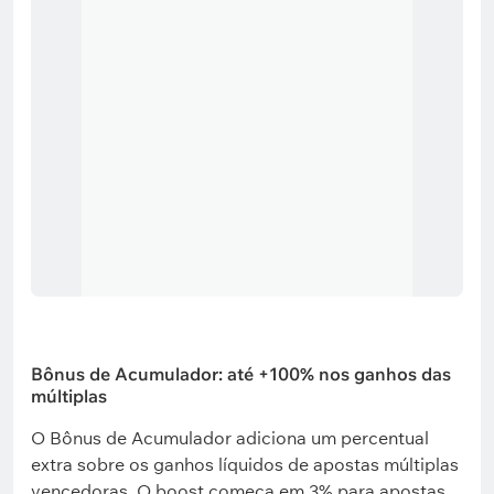
Bônus de Acumulador: até +100% nos ganhos das
múltiplas
O Bônus de Acumulador adiciona um percentual
extra sobre os ganhos líquidos de apostas múltiplas
vencedoras. O boost começa em 3% para apostas