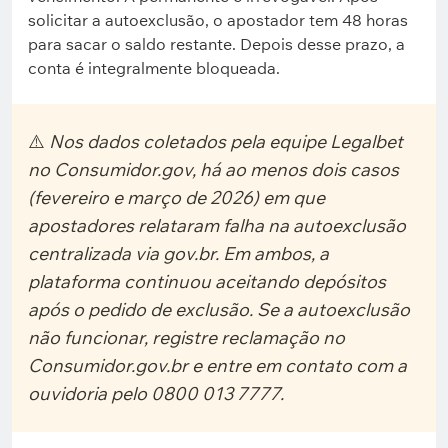
solicitar a autoexclusão, o apostador tem 48 horas
para sacar o saldo restante. Depois desse prazo, a
conta é integralmente bloqueada.
⚠️
Nos dados coletados pela equipe Legalbet
no Consumidor.gov, há ao menos dois casos
(fevereiro e março de 2026) em que
apostadores relataram falha na autoexclusão
centralizada via gov.br. Em ambos, a
plataforma continuou aceitando depósitos
após o pedido de exclusão. Se a autoexclusão
não funcionar, registre reclamação no
Consumidor.gov.br e entre em contato com a
ouvidoria pelo 0800 013 7777.