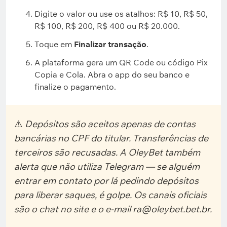
Digite o valor ou use os atalhos: R$ 10, R$ 50,
R$ 100, R$ 200, R$ 400 ou R$ 20.000.
Toque em
Finalizar transação
.
A plataforma gera um QR Code ou código Pix
Copia e Cola. Abra o app do seu banco e
finalize o pagamento.
⚠️
Depósitos são aceitos apenas de contas
bancárias no CPF do titular. Transferências de
terceiros são recusadas. A OleyBet também
alerta que não utiliza Telegram — se alguém
entrar em contato por lá pedindo depósitos
para liberar saques, é golpe. Os canais oficiais
são o chat no site e o e-mail
ra@oleybet.bet.br
.