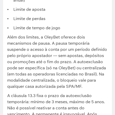
anual)
Limite de aposta
Limite de perdas
Limite de tempo de jogo
Além dos limites, a OleyBet oferece dois
mecanismos de pausa. A pausa temporária
suspende o acesso à conta por um período definido
pelo próprio apostador — sem apostas, depósitos
ou promoções até o fim do prazo. A autoexclusão
pode ser específica (só na OleyBet) ou centralizada
(em todas as operadoras licenciadas no Brasil). Na
modalidade centralizada, o bloqueio vale para
qualquer casa autorizada pela SPA/MF.
A cláusula 13.3 fixa o prazo da autoexclusão
temporária: mínimo de 3 meses, máximo de 5 anos.
Não é possível reativar a conta antes do
vencimento. A permanente é irrevogável. Após