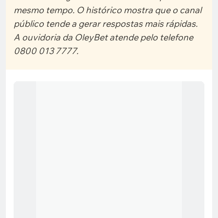
mesmo tempo. O histórico mostra que o canal
público tende a gerar respostas mais rápidas.
A ouvidoria da OleyBet atende pelo telefone
0800 013 7777.