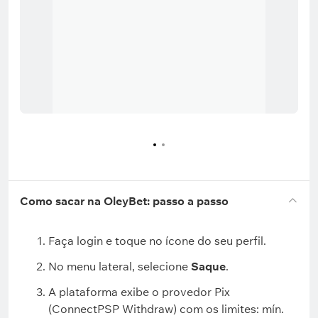
Como sacar na OleyBet: passo a passo
Faça login e toque no ícone do seu perfil.
No menu lateral, selecione
Saque
.
A plataforma exibe o provedor Pix
(ConnectPSP Withdraw) com os limites: mín.