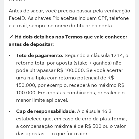
Antes de sacar, você precisa passar pela verificação
FaceID. As chaves Pix aceitas incluem CPF, telefone
e e-mail, sempre no nome do titular da conta.
📌 Há dois detalhes nos Termos que vale conhecer
antes de depositar:
Teto de pagamento.
Segundo a cláusula 12.14, o
retorno total por aposta (stake + ganhos) não
pode ultrapassar R$ 100.000. Se você acertar
uma múltipla com retorno potencial de R$
150.000, por exemplo, receberá no máximo R$
100.000. Em apostas combinadas, prevalece o
menor limite aplicável.
Cap de responsabilidade.
A cláusula 16.3
estabelece que, em caso de erro da plataforma,
a compensação máxima é de R$ 500 ou o valor
das apostas — o que for maior.