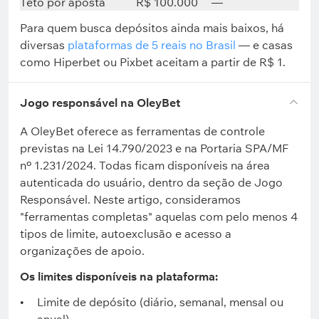
Teto por aposta
R$ 100.000
—
Para quem busca depósitos ainda mais baixos, há
diversas
plataformas de 5 reais no Brasil
— e casas
como Hiperbet ou Pixbet aceitam a partir de R$ 1.
Jogo responsável na OleyBet
A OleyBet oferece as ferramentas de controle
previstas na Lei 14.790/2023 e na Portaria SPA/MF
nº 1.231/2024. Todas ficam disponíveis na área
autenticada do usuário, dentro da seção de Jogo
Responsável. Neste artigo, consideramos
"ferramentas completas" aquelas com pelo menos 4
tipos de limite, autoexclusão e acesso a
organizações de apoio.
Os limites disponíveis na plataforma:
Limite de depósito (diário, semanal, mensal ou