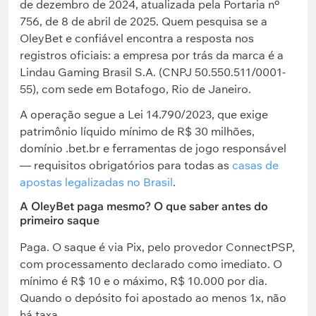
de dezembro de 2024, atualizada pela Portaria nº
756, de 8 de abril de 2025. Quem pesquisa se a
OleyBet e confiável encontra a resposta nos
registros oficiais: a empresa por trás da marca é a
Lindau Gaming Brasil S.A. (CNPJ 50.550.511/0001-
55), com sede em Botafogo, Rio de Janeiro.
A operação segue a Lei 14.790/2023, que exige
patrimônio líquido mínimo de R$ 30 milhões,
domínio .bet.br e ferramentas de jogo responsável
— requisitos obrigatórios para todas as
casas de
apostas legalizadas no Brasil
.
A OleyBet paga mesmo? O que saber antes do
primeiro saque
Paga. O saque é via Pix, pelo provedor ConnectPSP,
com processamento declarado como imediato. O
mínimo é R$ 10 e o máximo, R$ 10.000 por dia.
Quando o depósito foi apostado ao menos 1x, não
há taxa.