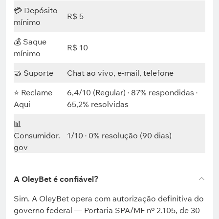
💳 Depósito
R$ 5
mínimo
💰 Saque
R$ 10
mínimo
🤝 Suporte
Chat ao vivo, e-mail, telefone
⭐ Reclame
6,4/10 (Regular) · 87% respondidas ·
Aqui
65,2% resolvidas
📊
Consumidor.
1/10 · 0% resolução (90 dias)
gov
A OleyBet é confiável?
Sim. A OleyBet opera com autorização definitiva do
governo federal — Portaria SPA/MF nº 2.105, de 30