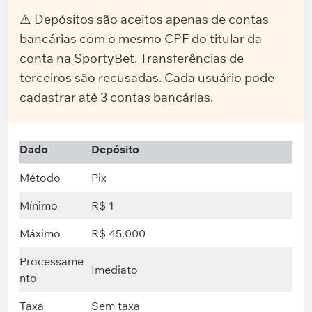
⚠️ Depósitos são aceitos apenas de contas
bancárias com o mesmo CPF do titular da
conta na SportyBet. Transferências de
terceiros são recusadas. Cada usuário pode
cadastrar até 3 contas bancárias.
Dado
Depósito
Método
Pix
Mínimo
R$ 1
Máximo
R$ 45.000
Processame
Imediato
nto
Taxa
Sem taxa