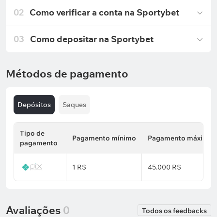
02
Como verificar a conta na Sportybet
A verificação de identidade é integrada ao próprio
03
Como depositar na Sportybet
cadastro. A confirmação de e-mail, celular e o
reconhecimento facial são realizados durante o
Toque no botão "Depósito", insira o valor desejado e
registro, garantindo que a conta já esteja verificada
confirme. A tela exibirá um QR Code e o código Pix
Métodos de pagamento
e totalmente ativa ao final do processo.
Copia e Cola — escolha o método de sua
preferência e finalize o pagamento no app do seu
banco.
Saques
Depósitos
Tipo de
Pagamento mínimo
Pagamento máximo
pagamento
1 R$
45.000 R$
Avaliações
0
Todos os feedbacks