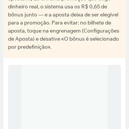
dinheiro real, o sistema usa os R$ 0,65 de
bônus junto — e a aposta deixa de ser elegível
para a promoção. Para evitar: no bilhete de
aposta, toque na engrenagem (Configurações
de Aposta) e desative «O bônus é selecionado
por predefinição».