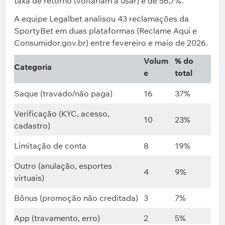
taxa de retorno (voltariam a usar) é de 56,7%.
A equipe Legalbet analisou 43 reclamações da
SportyBet em duas plataformas (Reclame Aqui e
Consumidor.gov.br) entre fevereiro e maio de 2026.
Volum
% do
Categoria
e
total
Saque (travado/não paga)
16
37%
Verificação (KYC, acesso,
10
23%
cadastro)
Limitação de conta
8
19%
Outro (anulação, esportes
4
9%
virtuais)
Bônus (promoção não creditada)
3
7%
App (travamento, erro)
2
5%