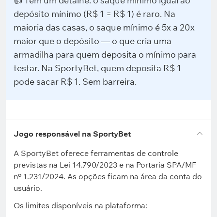
👍 Tem um detalhe: o saque mínimo igual ao
depósito mínimo (R$ 1 = R$ 1) é raro. Na
maioria das casas, o saque mínimo é 5x a 20x
maior que o depósito — o que cria uma
armadilha para quem deposita o mínimo para
testar. Na SportyBet, quem deposita R$ 1
pode sacar R$ 1. Sem barreira.
Jogo responsável na SportyBet
A SportyBet oferece ferramentas de controle
previstas na Lei 14.790/2023 e na Portaria SPA/MF
nº 1.231/2024. As opções ficam na área da conta do
usuário.
Os limites disponíveis na plataforma: