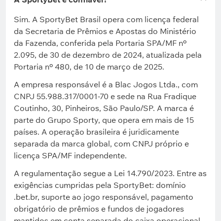
Sim. A SportyBet Brasil opera com licença federal
da Secretaria de Prêmios e Apostas do Ministério
da Fazenda, conferida pela Portaria SPA/MF nº
2.095, de 30 de dezembro de 2024, atualizada pela
Portaria nº 480, de 10 de março de 2025.
A empresa responsável é a Blac Jogos Ltda., com
CNPJ 55.988.317/0001-70 e sede na Rua Fradique
Coutinho, 30, Pinheiros, São Paulo/SP. A marca é
parte do Grupo Sporty, que opera em mais de 15
países. A operação brasileira é juridicamente
separada da marca global, com CNPJ próprio e
licença SPA/MF independente.
A regulamentação segue a Lei 14.790/2023. Entre as
exigências cumpridas pela SportyBet: domínio
.bet.br, suporte ao jogo responsável, pagamento
obrigatório de prêmios e fundos de jogadores
mantidos em conta separada do caixa operacional