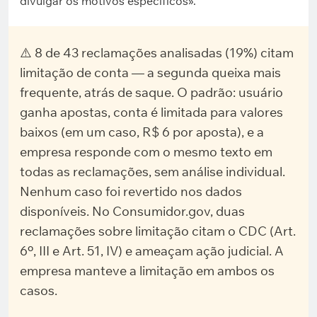
divulgar os motivos específicos».
⚠️ 8 de 43 reclamações analisadas (19%) citam
limitação de conta — a segunda queixa mais
frequente, atrás de saque. O padrão: usuário
ganha apostas, conta é limitada para valores
baixos (em um caso, R$ 6 por aposta), e a
empresa responde com o mesmo texto em
todas as reclamações, sem análise individual.
Nenhum caso foi revertido nos dados
disponíveis. No Consumidor.gov, duas
reclamações sobre limitação citam o CDC (Art.
6º, III e Art. 51, IV) e ameaçam ação judicial. A
empresa manteve a limitação em ambos os
casos.