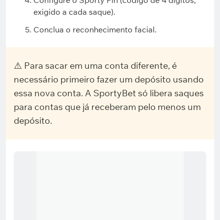
Configure o Sporty Pin (código de 4 dígitos,
exigido a cada saque).
Conclua o reconhecimento facial.
⚠️ Para sacar em uma conta diferente, é
necessário primeiro fazer um depósito usando
essa nova conta. A SportyBet só libera saques
para contas que já receberam pelo menos um
depósito.