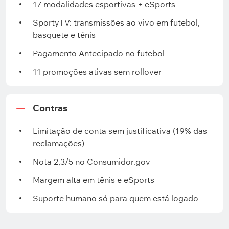
17 modalidades esportivas + eSports
SportyTV: transmissões ao vivo em futebol,
basquete e tênis
Pagamento Antecipado no futebol
11 promoções ativas sem rollover
Contras
Limitação de conta sem justificativa (19% das
reclamações)
Nota 2,3/5 no Consumidor.gov
Margem alta em tênis e eSports
Suporte humano só para quem está logado