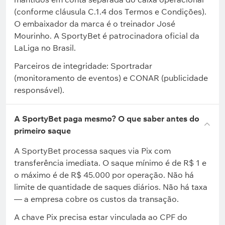
(conforme cláusula C.1.4 dos Termos e Condições).
O embaixador da marca é o treinador José
Mourinho. A SportyBet é patrocinadora oficial da
LaLiga no Brasil.
Parceiros de integridade: Sportradar
(monitoramento de eventos) e CONAR (publicidade
responsável).
A SportyBet paga mesmo? O que saber antes do
primeiro saque
A SportyBet processa saques via Pix com
transferência imediata. O saque mínimo é de R$ 1 e
o máximo é de R$ 45.000 por operação. Não há
limite de quantidade de saques diários. Não há taxa
— a empresa cobre os custos da transação.
A chave Pix precisa estar vinculada ao CPF do