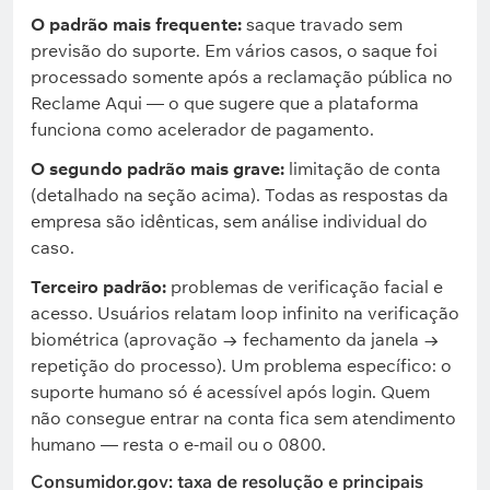
O padrão mais frequente:
saque travado sem
previsão do suporte. Em vários casos, o saque foi
processado somente após a reclamação pública no
Reclame Aqui — o que sugere que a plataforma
funciona como acelerador de pagamento.
O segundo padrão mais grave:
limitação de conta
(detalhado na seção acima). Todas as respostas da
empresa são idênticas, sem análise individual do
caso.
Terceiro padrão:
problemas de verificação facial e
acesso. Usuários relatam loop infinito na verificação
biométrica (aprovação → fechamento da janela →
repetição do processo). Um problema específico: o
suporte humano só é acessível após login. Quem
não consegue entrar na conta fica sem atendimento
humano — resta o e-mail ou o 0800.
Consumidor.gov: taxa de resolução e principais