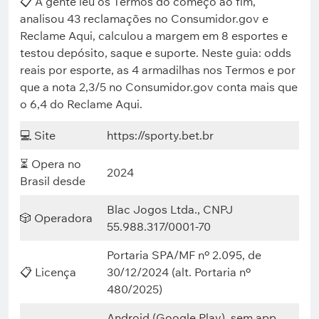
📋 A gente leu os Termos do começo ao fim,
analisou 43 reclamações no Consumidor.gov e
Reclame Aqui, calculou a margem em 8 esportes e
testou depósito, saque e suporte. Neste guia: odds
reais por esporte, as 4 armadilhas nos Termos e por
que a nota 2,3/5 no Consumidor.gov conta mais que
o 6,4 do Reclame Aqui.
💻 Site
https://sporty.bet.br
⏳ Opera no
2024
Brasil desde
Blac Jogos Ltda., CNPJ
🎲 Operadora
55.988.317/0001-70
Portaria SPA/MF nº 2.095, de
📋 Licença
30/12/2024 (alt. Portaria nº
480/2025)
Android (Google Play), sem app