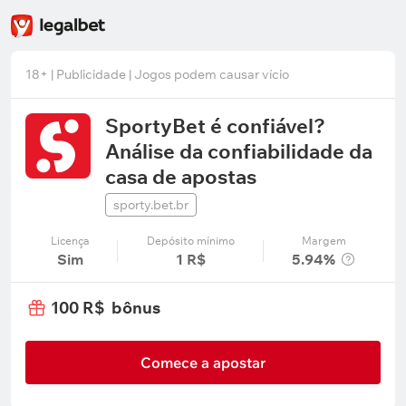
18+ | Publicidade | Jogos podem causar vício
SportyBet é confiável?
Análise da confiabilidade da
casa de apostas
sporty.bet.br
Licença
Depósito mínimo
Margem
Sim
1 R$
5.94%
100 R$ bônus
Comece a apostar