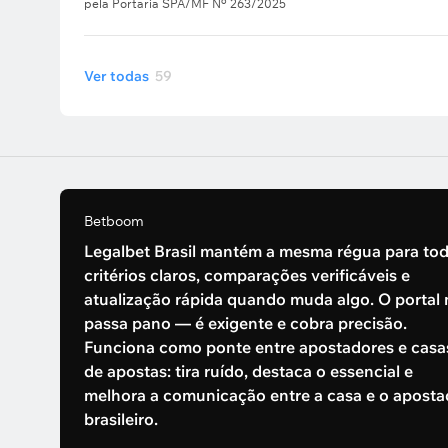
Ver todas
59
Betboom
Legalbet Brasil mantém a mesma régua para tod
critérios claros, comparações verificáveis e
atualização rápida quando muda algo. O portal
passa pano — é exigente e cobra precisão.
Funciona como ponte entre apostadores e casa
de apostas: tira ruído, destaca o essencial e
melhora a comunicação entre a casa e o aposta
brasileiro.