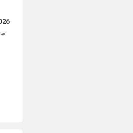
026
tar