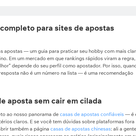
 completo para sites de apostas
as apostas — um guia para praticar seu hobby com mais clar
sino. Em um mercado em que rankings rápidos viram a regra,
elhor” depende do seu perfil como apostador. Por isso, quan
a resposta não é um número na lista — é uma recomendação
de aposta sem cair em cilada
reto ao nosso panorama de
casas de apostas confiáveis
— é 
érios claros. E se você tem dúvidas sobre plataformas fora
abrir também a página
casas de apostas chinesas
: ali a gent
lares, quais riscos aparecem na prática (principalmente em 