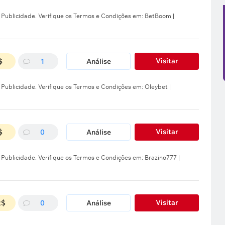
Visitar
$
1
Análise
Visitar
$
0
Análise
Visitar
R$
0
Análise