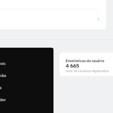
Julio Salinas
Jogador de futebol espanhol
Estatísticas do usuário
os:
4 665
Quanto mais ferramentas vo
total de usuários registrados
alcance, mais fácil será tom
 não
isso que, do meu ponto de v
Legalbet são fundamentais, p
s
você tem ao seu alcance as
conselhos necessários para
dor
casas de apostas, encontra
até opções diferentes para 