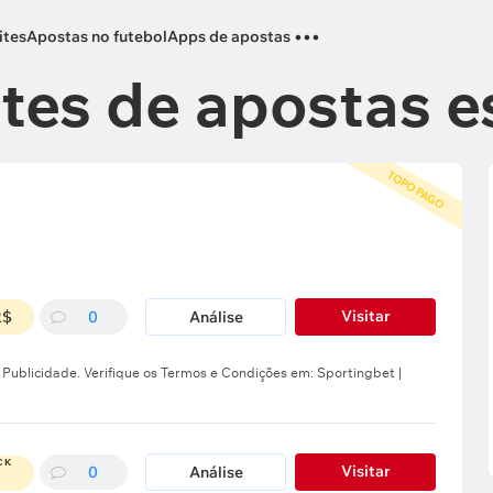
...
ites
Apostas no futebol
Apps de apostas
tes de apostas e
TOPO PAGO
Visitar
R$
0
Análise
CK
Visitar
0
Análise