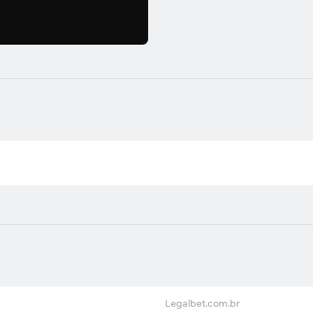
motivos, recomendo o Legal
Legalbet.com.br