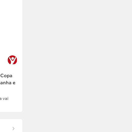
a Copa
panha e
 vai