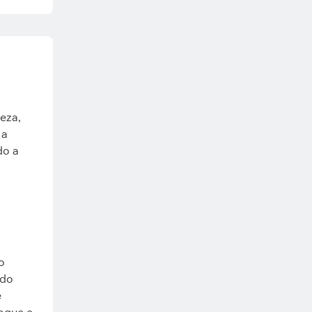
eza,
 a
do a
o
 do
e
saque e