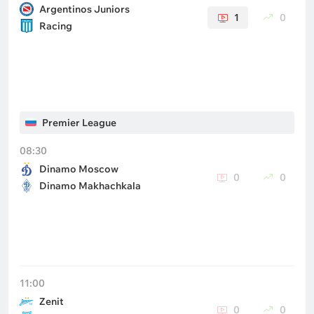
Argentinos Juniors
1
0
Racing
Premier League
08:30
Dinamo Moscow
0
0
Dinamo Makhachkala
11:00
Zenit
0
0