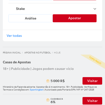
Stake
Apostar
Análise
Ver todas
PÁGINA INICIAL
APOSTAS NO FUTEBOL
HOJE
TOPO PAGO
Casas de Apostas
18+ | Publicidade | Jogos podem causar vício
5 000 R$
Visitar
Ministério da Fazenda adverte: Aposta não é investimento. 18+. Publicidade. Verifique os
Termos e Condições em:
Sportingbet
| Autorizado pela Portaria SPA/MF Nº 247/2025
СASHBACK
Visitar
6%