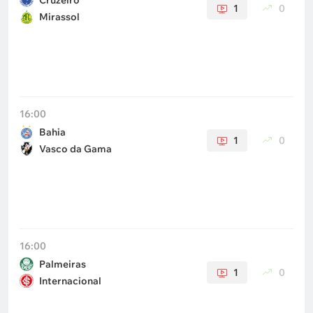
Cruzeiro
1
0
Mirassol
16:00
Bahia
1
0
Vasco da Gama
16:00
Palmeiras
1
0
Internacional