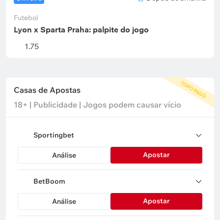
Futebol
Lyon x Sparta Praha: palpite do jogo
1.75
TOPO PAGO
Casas de Apostas
18+ | Publicidade | Jogos podem causar vício
Sportingbet
Apostar
Análise
BetBoom
Apostar
Análise