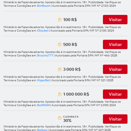
Ministério da Fazenda adverte: Aposta não é investimento. 18+. Publicidade. Verifique os
Termos e Condições em:
BetBoom
| Autorizado pela Portaria SPA/MF Nº 2.103/2024
100 R$
Visitar
Ministério da Fazenda adverte: Aposta não é investimento. 18+. Publicidade. Verifique os
Termos e Condições em:
Oleybet
| Autorizado pela Portaria SPA/MF Nº 2.105/2024
500 R$
Visitar
Ministério da Fazenda adverte: Aposta não é investimento. 18+. Publicidade. Verifique os
Termos e Condições em:
Brazino777
| Autorizado pela Portaria SPA/MF Nº 466/2025
3 000 R$
Visitar
Ministério da Fazenda adverte: Aposta não é investimento. 18+. Publicidade. Verifique os
Termos e Condições em:
HiperBet
| Autorizado pela Portaria SPA/MF Nº 321/2025
1 000 000 R$
Visitar
Ministério da Fazenda adverte: Aposta não é investimento. 18+. Publicidade. Verifique os
Termos e Condições em:
BetMGM
| Autorizado pela Portaria SPA/MF Nº 2.098/2024
СASHBACK
Visitar
30%
Ministério da Fazenda adverte: Aposta não é investimento. 18+. Publicidade. Verifique os
Termos e Condições em:
Betboo
| Autorizado pela Portaria SPA/MF Nº 247/2025