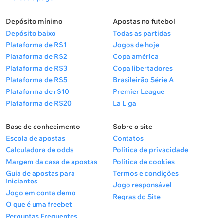
Depósito mínimo
Apostas no futebol
Depósito baixo
Todas as partidas
Plataforma de R$1
Jogos de hoje
Plataforma de R$2
Copa américa
Plataforma de R$3
Copa libertadores
Plataforma de R$5
Brasileirão Série A
Plataforma de r$10
Premier League
Plataforma de R$20
La Liga
Base de conhecimento
Sobre o site
Escola de apostas
Contatos
Calculadora de odds
Política de privacidade
Margem da casa de apostas
Política de cookies
Guia de apostas para
Termos e condições
Iniciantes
Jogo responsável
Jogo em conta demo
Regras do Site
O que é uma freebet
Perguntas Frequentes