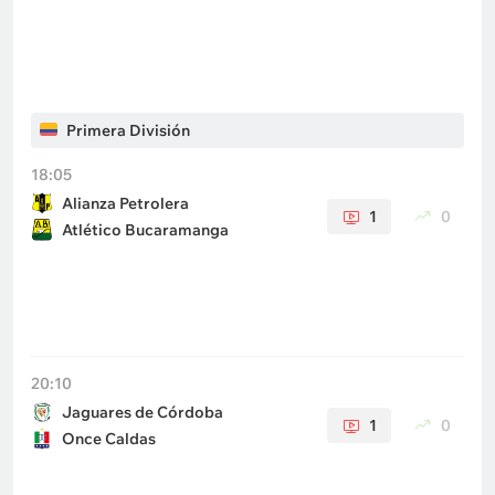
Primera División
18:05
Alianza Petrolera
1
0
Atlético Bucaramanga
20:10
Jaguares de Córdoba
1
0
Once Caldas