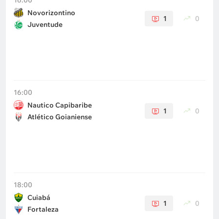
16:00
Novorizontino
1
0
Juventude
16:00
Nautico Capibaribe
1
0
Atlético Goianiense
18:00
Cuiabá
1
0
Fortaleza