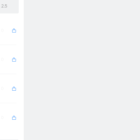
 2.5
0
0
0
0