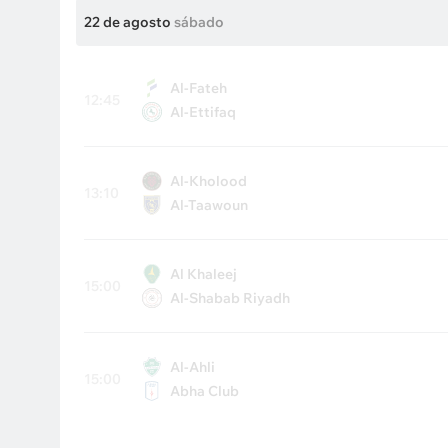
22 de agosto
sábado
Al-Fateh
12:45
Al-Ettifaq
Al-Kholood
13:10
Al-Taawoun
Al Khaleej
15:00
Al-Shabab Riyadh
Al-Ahli
15:00
Abha Club