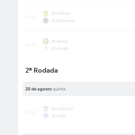
Al-Ittihad
15:00
Al-Kholood
Al-Nassr
15:00
Al-Fateh
2ª Rodada
20 de agosto
quinta
Al-Feiha FC
15:00
Al-Hilal