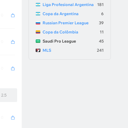
Liga Profesional Argentina
181
Copa da Argentina
6
0
Russian Premier League
39
Copa da Colômbia
11
Saudi Pro League
45
0
MLS
241
0
 2.5
0