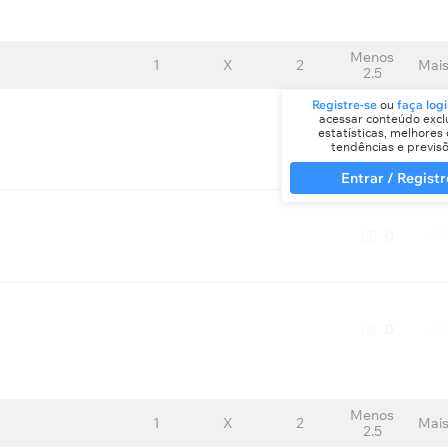
Menos
1
X
2
Mais
2.5
Registre-se
ou
faça log
acessar conteúdo exclu
estatísticas, melhores
0
tendências e previsõ
Entrar / Regist
0
0
Menos
1
X
2
Mais
2.5