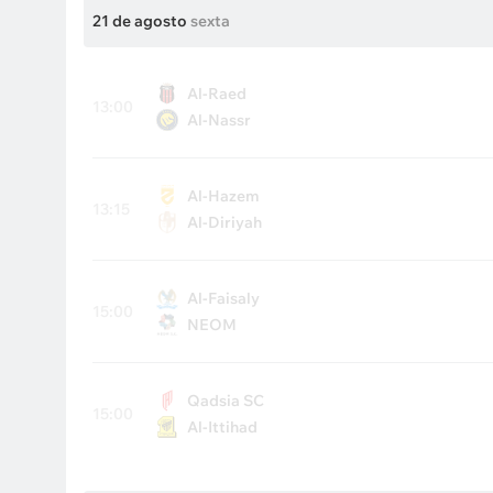
21 de agosto
sexta
Al-Raed
13:00
Al-Nassr
Al-Hazem
13:15
Al-Diriyah
Al-Faisaly
15:00
NEOM
Qadsia SC
15:00
Al-Ittihad