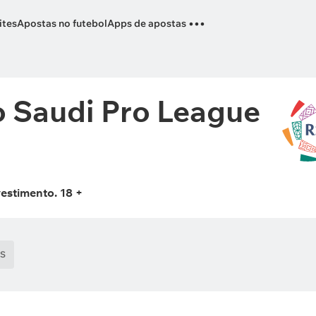
...
ites
Apostas no futebol
Apps de apostas
o Saudi Pro League
vestimento. 18 +
S