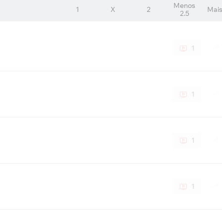
Menos
1
X
2
Mais
2.5
1
1
1
1