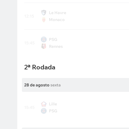
Le Havre
12:15
Monaco
PSG
15:45
Rennes
2ª Rodada
28 de agosto
sexta
Lille
15:45
PSG