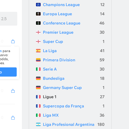
Champions League
12
Europa League
14
 2.5
Conference League
46
Premier League
30
0
Super Cup
1
La Liga
41
in
para
sivo:
 odds,
Primera Division
59
es.
 2.5
Serie A
30
ro
Bundesliga
18
Germany Super Cup
1
0
Ligue 1
27
Supercopa da França
1
Liga MX
36
0
Liga Profesional Argentina
180