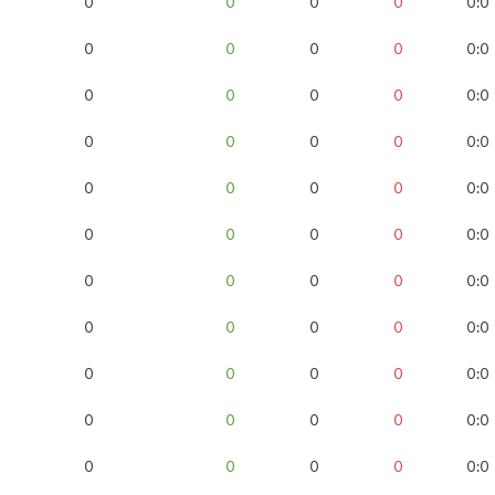
0
0
0
0
0:0
0
0
0
0
0:0
0
0
0
0
0:0
0
0
0
0
0:0
0
0
0
0
0:0
0
0
0
0
0:0
0
0
0
0
0:0
0
0
0
0
0:0
0
0
0
0
0:0
0
0
0
0
0:0
0
0
0
0
0:0