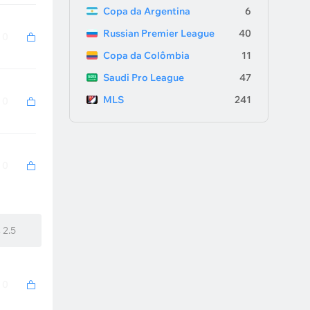
Copa da Argentina
6
Russian Premier League
40
0
Copa da Colômbia
11
Saudi Pro League
47
MLS
241
0
0
 2.5
0