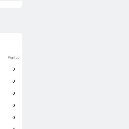
Pontos
0
0
0
0
0