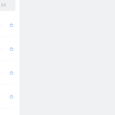
 2.5
0
0
0
0