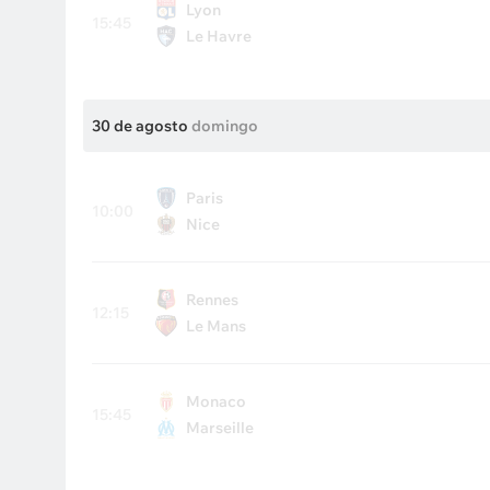
Lyon
15:45
Le Havre
30 de agosto
domingo
Paris
10:00
Nice
Rennes
12:15
Le Mans
Monaco
15:45
Marseille