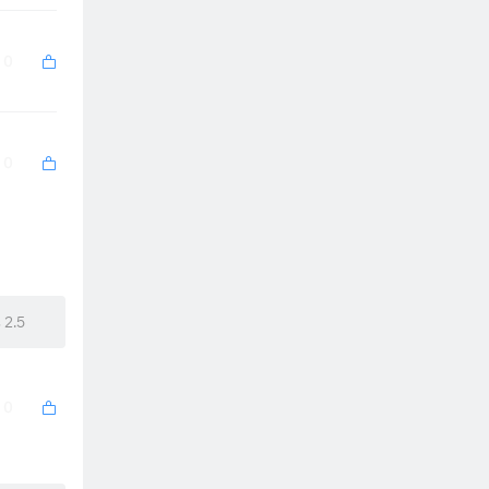
0
0
 2.5
0