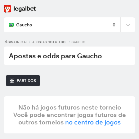
Gaucho
0
PÁGINA INICIAL
APOSTAS NO FUTEBOL
GAUCHO
Apostas e odds para Gaucho
PARTIDOS
Não há jogos futuros neste torneio
Você pode encontrar jogos futuros de
outros torneios
no centro de jogos