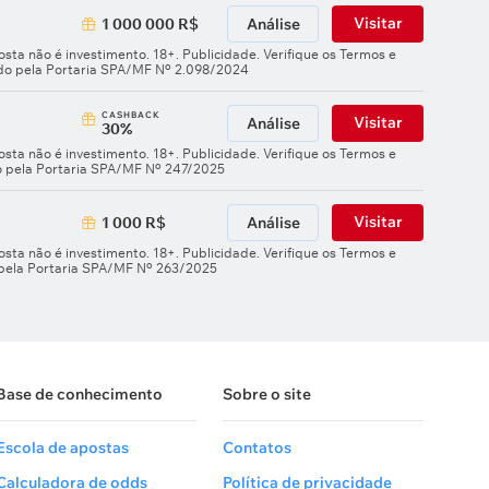
Visitar
1 000 000 R$
Análise
sta não é investimento. 18+. Publicidade. Verifique os Termos e
ado pela Portaria SPA/MF Nº 2.098/2024
СASHBACK
Visitar
Análise
30%
sta não é investimento. 18+. Publicidade. Verifique os Termos e
o pela Portaria SPA/MF Nº 247/2025
Visitar
1 000 R$
Análise
sta não é investimento. 18+. Publicidade. Verifique os Termos e
 pela Portaria SPA/MF Nº 263/2025
Base de conhecimento
Sobre o site
Escola de apostas
Contatos
Calculadora de odds
Política de privacidade