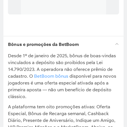
Bônus e promoções da BetBoom
Desde 1º de janeiro de 2025, bônus de boas-vindas
vinculados a depósito são proibidos pela Lei
14.790/2023. A operadora não oferece prêmio de
cadastro. O
BetBoom bônus
disponível para novos
jogadores é uma oferta especial ativada após a
primeira aposta — não um benefício de depósito
clássico.
A plataforma tem oito promoções ativas: Oferta
Especial, Bônus de Recarga semanal, Cashback
Diário, Presente de Aniversário, Indique um Amigo,