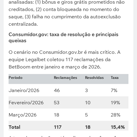
analisadas: (1) bônus e giros grátis prometidos não
creditados, (2) conta bloqueada no momento do
saque, (3) falha no cumprimento da autoexclusão
centralizada.
Consumidor.gov: taxa de resolução e principais
queixas
O cenário no Consumidor.gov.br é mais crítico. A
equipe Legalbet coletou 117 reclamações da
BetBoom entre janeiro e março de 2026.
Período
Reclamações
Resolvidas
Taxa
Janeiro/2026
46
3
7%
Fevereiro/2026
53
10
19%
Março/2026
18
5
28%
Total
117
18
15,4%