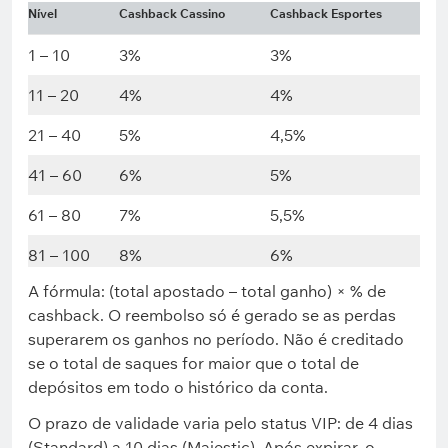
Nível
Cashback Cassino
Cashback Esportes
1 – 10
3%
3%
11 – 20
4%
4%
21 – 40
5%
4,5%
41 – 60
6%
5%
61 – 80
7%
5,5%
81 – 100
8%
6%
A fórmula: (total apostado – total ganho) × % de
cashback. O reembolso só é gerado se as perdas
superarem os ganhos no período. Não é creditado
se o total de saques for maior que o total de
depósitos em todo o histórico da conta.
O prazo de validade varia pelo status VIP: de 4 dias
(Standard) a 10 dias (Majestic). Após expirar, o