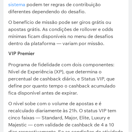
sistema
podem ter regras de contribuição
diferentes dependendo do desafio.
O benefício de missão pode ser giros grátis ou
apostas grátis. As condições de rollover e odds
mínimas ficam disponíveis no menu de desafios
dentro da plataforma — variam por missão.
VIP Premier
Programa de fidelidade com dois componentes:
Nível de Experiência (XP), que determina o
percentual de cashback diário, e Status VIP, que
define por quanto tempo o cashback acumulado
fica disponível antes de expirar.
O nível sobe com o volume de apostas e é
recalculado diariamente às 21h. O status VIP tem
cinco faixas — Standard, Major, Elite, Luxury e
Majestic — com validade de cashback de 4 a 10
dias respectivamente. Se as condições de atividade