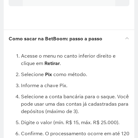
Como sacar na BetBoom: passo a passo
Acesse o menu no canto inferior direito e
clique em
Retirar
.
Selecione
Pix
como método.
Informe a chave Pix.
Selecione a conta bancária para o saque. Você
pode usar uma das contas já cadastradas para
depósitos (máximo de 3).
Digite o valor (mín. R$ 15, máx. R$ 25.000).
Confirme. O processamento ocorre em até 120