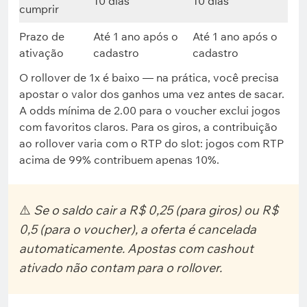
10 dias
10 dias
cumprir
Prazo de
Até 1 ano após o
Até 1 ano após o
ativação
cadastro
cadastro
O rollover de 1x é baixo — na prática, você precisa
apostar o valor dos ganhos uma vez antes de sacar.
A odds mínima de 2.00 para o voucher exclui jogos
com favoritos claros. Para os giros, a contribuição
ao rollover varia com o RTP do slot: jogos com RTP
acima de 99% contribuem apenas 10%.
⚠️
Se o saldo cair a R$ 0,25 (para giros) ou R$
0,5 (para o voucher), a oferta é cancelada
automaticamente. Apostas com cashout
ativado não contam para o rollover.