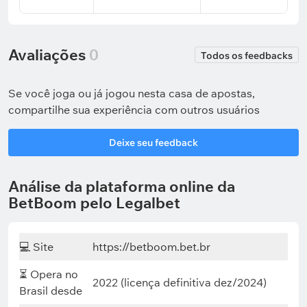
Avaliações
0
Todos os feedbacks
Se você joga ou já jogou nesta casa de apostas,
compartilhe sua experiência com outros usuários
Deixe seu feedback
Análise da plataforma online da
BetBoom pelo Legalbet
💻 Site
https://betboom.bet.br
⏳ Opera no
2022 (licença definitiva dez/2024)
Brasil desde