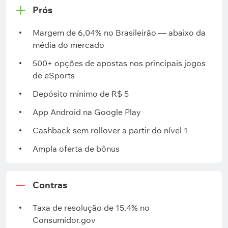
Prós
Margem de 6,04% no Brasileirão — abaixo da
média do mercado
500+ opções de apostas nos principais jogos
de eSports
Depósito mínimo de R$ 5
App Android na Google Play
Cashback sem rollover a partir do nível 1
Ampla oferta de bônus
Contras
Taxa de resolução de 15,4% no
Consumidor.gov