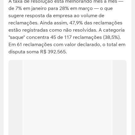
A taxa de resolução está melhorando mês a mês —
de 7% em janeiro para 28% em março — o que
sugere resposta da empresa ao volume de
reclamações. Ainda assim, 47,9% das reclamações
estão registradas como não resolvidas. A categoria
"saque" concentra 45 de 117 reclamações (38,5%).
Em 61 reclamações com valor declarado, o total em
disputa soma R$ 392.565.