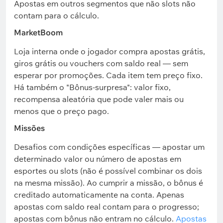
Apostas em outros segmentos que não slots não
contam para o cálculo.
MarketBoom
Loja interna onde o jogador compra apostas grátis,
giros grátis ou vouchers com saldo real — sem
esperar por promoções. Cada item tem preço fixo.
Há também o "Bônus-surpresa": valor fixo,
recompensa aleatória que pode valer mais ou
menos que o preço pago.
Missões
Desafios com condições específicas — apostar um
determinado valor ou número de apostas em
esportes ou slots (não é possível combinar os dois
na mesma missão). Ao cumprir a missão, o bônus é
creditado automaticamente na conta. Apenas
apostas com saldo real contam para o progresso;
apostas com bônus não entram no cálculo.
Apostas