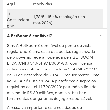
Aqui
resolvidas
📊
1,78/5 · 15,4% resolução (jan–
Consumidor.
mar/2026)
gov
A BetBoom é confiável?
Sim. A BetBoom é confiável do ponto de vista
regulatório: é uma casa de apostas regularizada
pelo governo federal, operada pela BETBOOM
LTDA (CNPJ 54.951.974/0001-80), com licença
definitiva conferida pela Portaria SPA/MF nº 2.103,
de 30 de dezembro de 2024. O requerimento junto
ao SIGAP é 0069/2024. A plataforma cumpre os
requisitos da Lei 14.790/2023: patrimônio líquido
mínimo de R$ 30 milhões, domínio .bet.br e
ferramentas obrigatórias de jogo responsável.
A ressalva importante está nos dados de