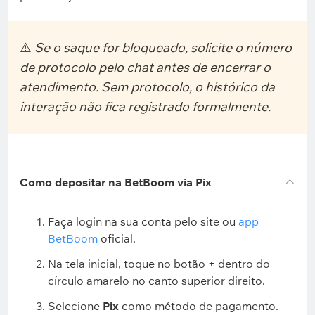
⚠️
Se o saque for bloqueado, solicite o número
de protocolo pelo chat antes de encerrar o
atendimento. Sem protocolo, o histórico da
interação não fica registrado formalmente.
Como depositar na BetBoom via Pix
Faça login na sua conta pelo site ou
app
BetBoom
oficial.
Na tela inicial, toque no botão
+
dentro do
círculo amarelo no canto superior direito.
Selecione
Pix
como método de pagamento.