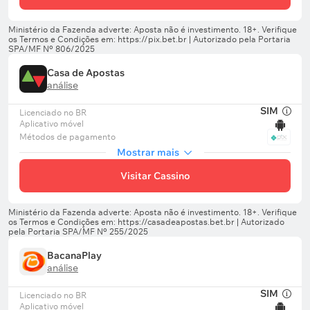
Casa de Apostas
análise
SIM
Licenciado no BR
Aplicativo móvel
Métodos de pagamento
Mostrar mais
Visitar Cassino
BacanaPlay
análise
SIM
Licenciado no BR
Aplicativo móvel