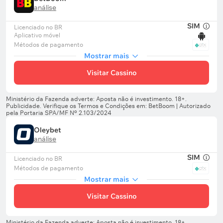
análise
SIM
Licenciado no BR
Aplicativo móvel
Métodos de pagamento
Mostrar mais
Visitar Cassino
Oleybet
análise
SIM
Licenciado no BR
Métodos de pagamento
Mostrar mais
Visitar Cassino