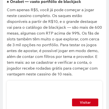
♠️ Onabet — vasto portfólio de blackjack
Com apenas R$5, você já pode começar a jogar
neste cassino completo. Os saques estão
disponíveis a partir de R$10, e o grande destaque
vai para o catálogo de blackjack — são mais de 600
mesas, algumas com RTP acima de 99%. Os fãs de
slots também têm muito o que explorar, com cerca
de 3 mil opções no portfólio. Para testar os jogos
antes de apostar, é possível jogar em modo demo,
além de contar com filtros por tema e provedor. E
tem mais: ao se cadastrar e verificar a conta, o
jogador recebe rodadas grátis para começar com
vantagem neste cassino de 10 reais.
Visitar