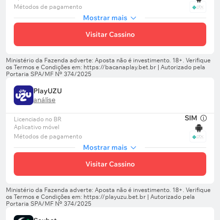
Métodos de pagamento
Mostrar mais
Visitar Cassino
PlayUZU
análise
SIM
Licenciado no BR
Aplicativo móvel
Métodos de pagamento
Mostrar mais
Visitar Cassino