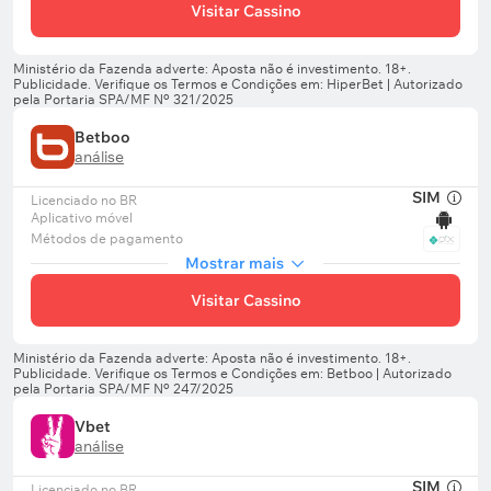
Visitar Cassino
Betboo
análise
SIM
Licenciado no BR
Aplicativo móvel
Métodos de pagamento
Mostrar mais
Visitar Cassino
Vbet
análise
SIM
Licenciado no BR