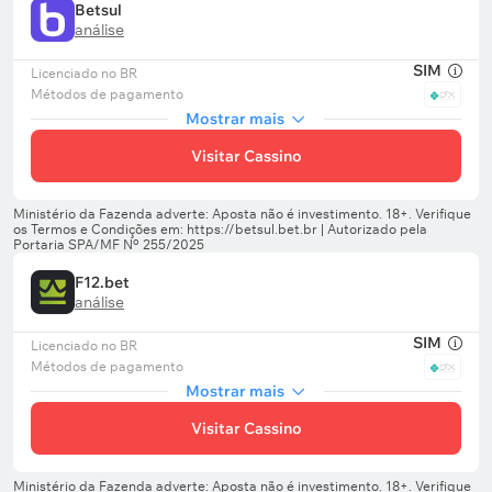
Betsul
análise
SIM
Licenciado no BR
Métodos de pagamento
Mostrar mais
Visitar Cassino
F12.bet
análise
SIM
Licenciado no BR
Métodos de pagamento
Mostrar mais
Visitar Cassino