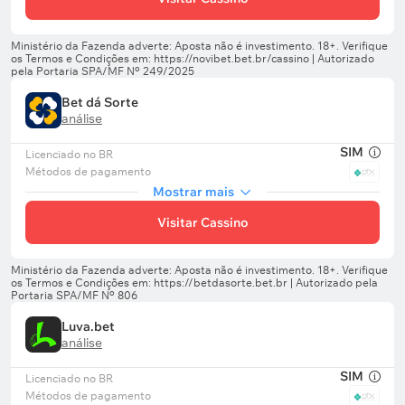
Bet dá Sorte
análise
SIM
Licenciado no BR
Métodos de pagamento
Mostrar mais
Visitar Cassino
Luva.bet
análise
SIM
Licenciado no BR
Métodos de pagamento