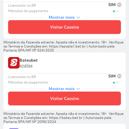
SIM
Licenciado no BR
Métodos de pagamento
Mostrar mais
Visitar Cassino
Bateubet
análise
SIM
Licenciado no BR
Métodos de pagamento
Mostrar mais
Visitar Cassino