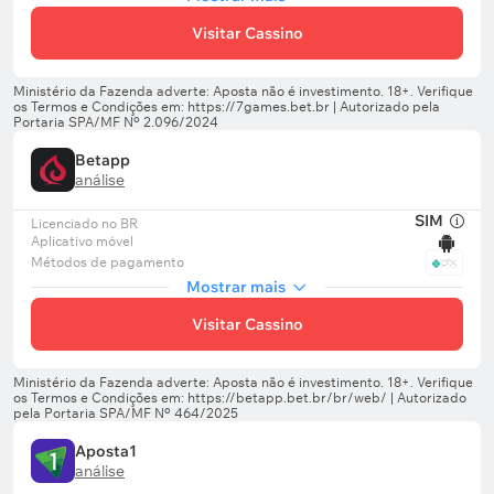
Visitar Cassino
Betapp
análise
SIM
Licenciado no BR
Aplicativo móvel
Métodos de pagamento
Mostrar mais
Visitar Cassino
Aposta1
análise