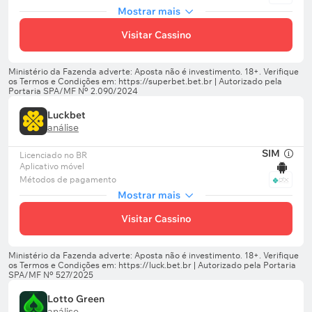
Mostrar mais
Visitar Cassino
Luckbet
análise
SIM
Licenciado no BR
Aplicativo móvel
Métodos de pagamento
Mostrar mais
Visitar Cassino
Lotto Green
análise