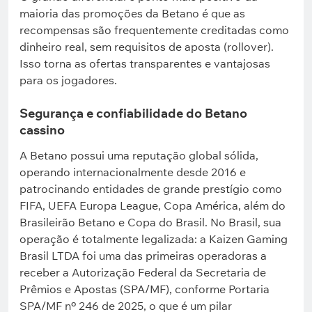
maioria das promoções da Betano é que as
recompensas são frequentemente creditadas como
dinheiro real, sem requisitos de aposta (rollover).
Isso torna as ofertas transparentes e vantajosas
para os jogadores.
Segurança e confiabilidade do Betano
cassino
A Betano possui uma reputação global sólida,
operando internacionalmente desde 2016 e
patrocinando entidades de grande prestígio como
FIFA, UEFA Europa League, Copa América, além do
Brasileirão Betano e Copa do Brasil. No Brasil, sua
operação é totalmente legalizada: a Kaizen Gaming
Brasil LTDA foi uma das primeiras operadoras a
receber a Autorização Federal da Secretaria de
Prêmios e Apostas (SPA/MF), conforme Portaria
SPA/MF nº 246 de 2025, o que é um pilar