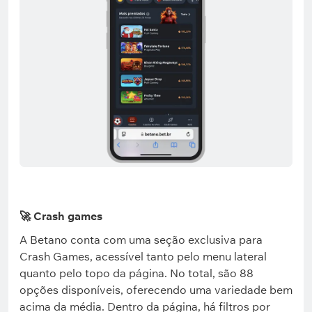
🚀 Crash games
A Betano conta com uma seção exclusiva para
Crash Games, acessível tanto pelo menu lateral
quanto pelo topo da página. No total, são 88
opções disponíveis, oferecendo uma variedade bem
acima da média. Dentro da página, há filtros por