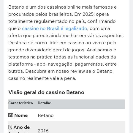
Betano é um dos cassinos online mais famosos e
procurados pelos brasileiros. Em 2025, opera
totalmente regulamentado no país, confirmando
que o
cassino no Brasil é legalizado
, com uma
oferta que parece ainda melhor em vários aspectos.
Destaca-se como líder em cassino ao vivo e pela
grande diversidade geral de jogos. Analisamos e
testamos na prática todas as funcionalidades da
plataforma - app, navegação, pagamentos, entre
outros. Descubra em nosso review se o Betano
cassino realmente vale a pena.
Visão geral do cassino Betano
Característica
Detalhe
🎰
Nome
Betano
🗓️
Ano de
2016