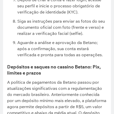
seu perfil e inicie o processo obrigatório de
verificação de identidade (KYC).
Siga as instruções para enviar as fotos do seu
documento oficial com foto (frente e verso) e
realizar a verificação facial (selfie).
Aguarde a análise e aprovação da Betano;
após a confirmação, sua conta estará
verificada e pronta para todas as operações.
Depósitos e saques no cassino Betano: Pix,
limites e prazos
A política de pagamentos da Betano passou por
atualizações significativas com a regulamentação
do mercado brasileiro. Anteriormente conhecida
por um depósito mínimo mais elevado, a plataforma
agora permite depósitos a partir de R$5, um valor
competitivo e abaixo da média atual. O depósito