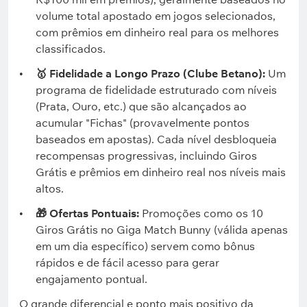
volume total apostado em jogos selecionados,
com prêmios em dinheiro real para os melhores
classificados.
🥇 Fidelidade a Longo Prazo (Clube Betano):
Um
programa de fidelidade estruturado com níveis
(Prata, Ouro, etc.) que são alcançados ao
acumular "Fichas" (provavelmente pontos
baseados em apostas). Cada nível desbloqueia
recompensas progressivas, incluindo Giros
Grátis e prêmios em dinheiro real nos níveis mais
altos.
🎁 Ofertas Pontuais:
Promoções como os 10
Giros Grátis no Giga Match Bunny (válida apenas
em um dia específico) servem como bônus
rápidos e de fácil acesso para gerar
engajamento pontual.
O grande diferencial e ponto mais positivo da