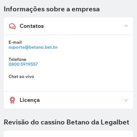
Informações sobre a empresa
Contatos
E-mail
suporte@betano.bet.br
Telefone
0800 5919557
Chat ao vivo
Licença
Revisão do cassino Betano da Legalbet