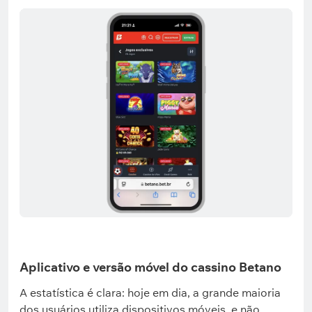
Aplicativo e versão móvel do cassino Betano
A estatística é clara: hoje em dia, a grande maioria
dos usuários utiliza dispositivos móveis, e não