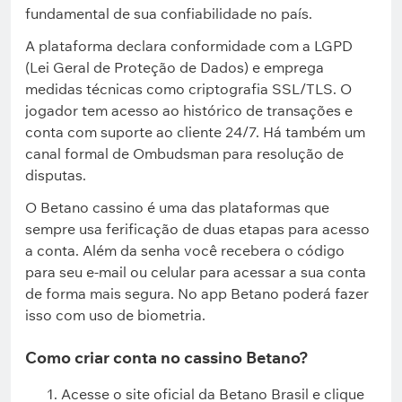
fundamental de sua confiabilidade no país.
A plataforma declara conformidade com a LGPD
(Lei Geral de Proteção de Dados) e emprega
medidas técnicas como criptografia SSL/TLS. O
jogador tem acesso ao histórico de transações e
conta com suporte ao cliente 24/7. Há também um
canal formal de Ombudsman para resolução de
disputas.
O Betano cassino é uma das plataformas que
sempre usa ferificação de duas etapas para acesso
a conta. Além da senha você recebera o código
para seu e-mail ou celular para acessar a sua conta
de forma mais segura. No app Betano poderá fazer
isso com uso de biometria.
Como criar conta no cassino Betano?
Acesse o site oficial da Betano Brasil e clique