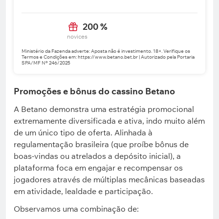
200 %
novices
Ministério da Fazenda adverte: Aposta não é investimento. 18+. Verifique os
Termos e Condições em: https://www.betano.bet.br | Autorizado pela Portaria
SPA/MF Nº 246/2025
Promoções e bônus do cassino Betano
A Betano demonstra uma estratégia promocional
extremamente diversificada e ativa, indo muito além
de um único tipo de oferta. Alinhada à
regulamentação brasileira (que proíbe bônus de
boas-vindas ou atrelados a depósito inicial), a
plataforma foca em engajar e recompensar os
jogadores através de múltiplas mecânicas baseadas
em atividade, lealdade e participação.
Observamos uma combinação de: