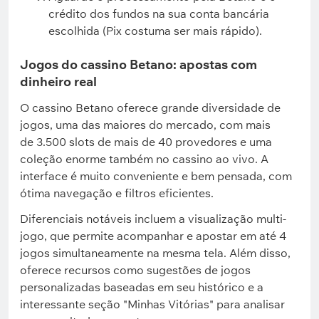
crédito dos fundos na sua conta bancária
escolhida (Pix costuma ser mais rápido).
Jogos do cassino Betano: apostas com
dinheiro real
O cassino Betano oferece grande diversidade de
jogos, uma das maiores do mercado, com mais
de 3.500 slots de mais de 40 provedores e uma
coleção enorme também no cassino ao vivo. A
interface é muito conveniente e bem pensada, com
ótima navegação e filtros eficientes.
Diferenciais notáveis incluem a visualização multi-
jogo, que permite acompanhar e apostar em até 4
jogos simultaneamente na mesma tela. Além disso,
oferece recursos como sugestões de jogos
personalizadas baseadas em seu histórico e a
interessante seção "Minhas Vitórias" para analisar