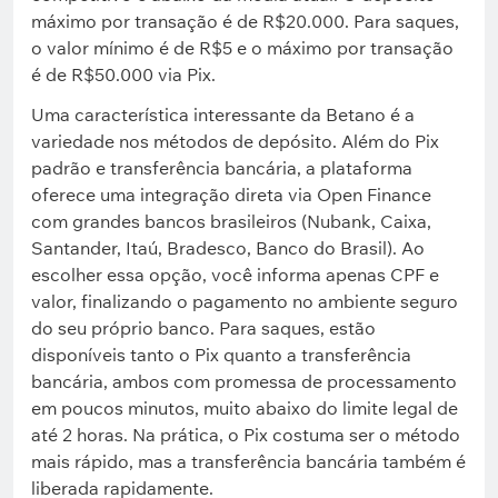
máximo por transação é de R$20.000. Para saques,
o valor mínimo é de R$5 e o máximo por transação
é de R$50.000 via Pix.
Uma característica interessante da Betano é a
variedade nos métodos de depósito. Além do Pix
padrão e transferência bancária, a plataforma
oferece uma integração direta via Open Finance
com grandes bancos brasileiros (Nubank, Caixa,
Santander, Itaú, Bradesco, Banco do Brasil). Ao
escolher essa opção, você informa apenas CPF e
valor, finalizando o pagamento no ambiente seguro
do seu próprio banco. Para saques, estão
disponíveis tanto o Pix quanto a transferência
bancária, ambos com promessa de processamento
em poucos minutos, muito abaixo do limite legal de
até 2 horas. Na prática, o Pix costuma ser o método
mais rápido, mas a transferência bancária também é
liberada rapidamente.