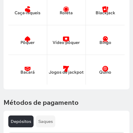
Caça-níqueis
Roleta
Blackjack
Pôquer
Vídeo pôquer
Bingo
Bacará
Jogos de jackpot
Quino
Métodos de pagamento
Saques
Depósitos