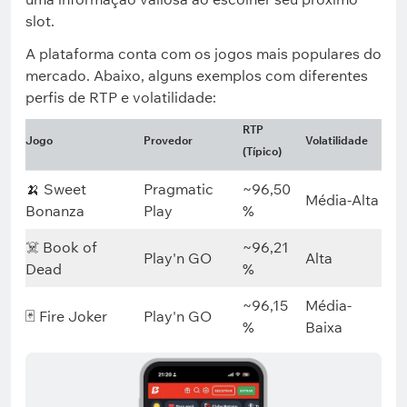
slot.
A plataforma conta com os jogos mais populares do
mercado. Abaixo, alguns exemplos com diferentes
perfis de RTP e volatilidade:
RTP
Jogo
Provedor
Volatilidade
(Típico)
🍌 Sweet
Pragmatic
~96,50
Média-Alta
Bonanza
Play
%
☠️ Book of
~96,21
Play'n GO
Alta
Dead
%
~96,15
Média-
🃏 Fire Joker
Play'n GO
%
Baixa