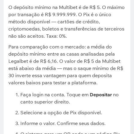
O depósito mínimo na Multibet é de R$ 5. O máximo
por transação é R$ 9.999.999. O Pix é o único
método disponível — cartões de crédito,
criptomoedas, boletos e transferências de terceiros
não são aceitos. Taxa: 0%.
Para comparação com o mercado: a média do
depósito mínimo entre as casas analisadas pela
Legalbet é de R$ 6,16. O valor de R$ 5 da Multibet
está abaixo da média — mas o saque mínimo de R$
30 inverte essa vantagem para quem deposita
valores baixos para testar a plataforma.
Faça login na conta. Toque em
Depositar
no
canto superior direito.
Selecione a opção de Pix disponível.
Informe o valor. Confirme seus dados.