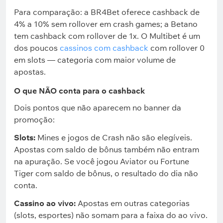
Para comparação: a BR4Bet oferece cashback de
4% a 10% sem rollover em crash games; a Betano
tem cashback com rollover de 1x. O Multibet é um
dos poucos
cassinos com cashback
com rollover 0
em slots — categoria com maior volume de
apostas.
O que NÃO conta para o cashback
Dois pontos que não aparecem no banner da
promoção:
Slots:
Mines e jogos de Crash não são elegíveis.
Apostas com saldo de bônus também não entram
na apuração. Se você jogou Aviator ou Fortune
Tiger com saldo de bônus, o resultado do dia não
conta.
Cassino ao vivo:
Apostas em outras categorias
(slots, esportes) não somam para a faixa do ao vivo.