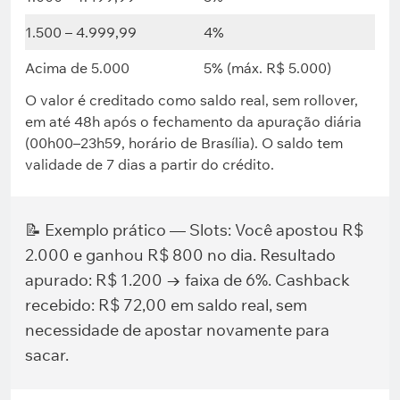
1.500 – 4.999,99
4%
Acima de 5.000
5% (máx. R$ 5.000)
O valor é creditado como saldo real, sem rollover,
em até 48h após o fechamento da apuração diária
(00h00–23h59, horário de Brasília). O saldo tem
validade de 7 dias a partir do crédito.
📝 Exemplo prático — Slots: Você apostou R$
2.000 e ganhou R$ 800 no dia. Resultado
apurado: R$ 1.200 → faixa de 6%. Cashback
recebido: R$ 72,00 em saldo real, sem
necessidade de apostar novamente para
sacar.