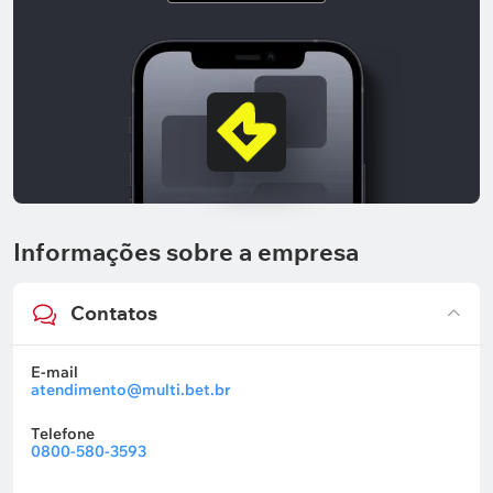
Informações sobre a empresa
Contatos
Е-mail
atendimento@multi.bet.br
Telefone
0800-580-3593