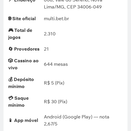
Lima/MG, CEP 34006-049
🌐 Site oficial
multi.bet.br
🎮 Total de
2.310
jogos
🔄 Provedores
21
🎲 Cassino ao
644 mesas
vivo
💰 Depósito
R$ 5 (Pix)
mínimo
💳 Saque
R$ 30 (Pix)
mínimo
Android (Google Play) — nota
📱 App móvel
2,67/5