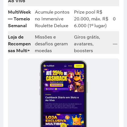
Ao Vivo
MultiWeek
Acumule pontos
Prize pool R$
— Torneio
no Immersive
20.000, máx. R$
0
Semanal
Roulette Deluxe
6.000 (1º lugar)
Loja de
Missões e
Giros grátis,
Recompen
desafios geram
avatares,
—
sas Multi+
moedas
boosters