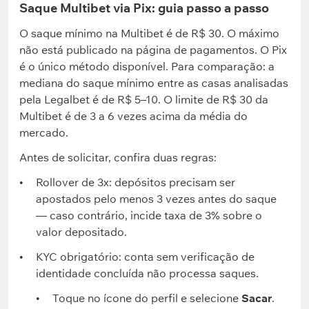
Saque Multibet via Pix: guia passo a passo
O saque mínimo na Multibet é de R$ 30. O máximo
não está publicado na página de pagamentos. O Pix
é o único método disponível. Para comparação: a
mediana do saque mínimo entre as casas analisadas
pela Legalbet é de R$ 5–10. O limite de R$ 30 da
Multibet é de 3 a 6 vezes acima da média do
mercado.
Antes de solicitar, confira duas regras:
Rollover de 3x: depósitos precisam ser
apostados pelo menos 3 vezes antes do saque
— caso contrário, incide taxa de 3% sobre o
valor depositado.
KYC obrigatório: conta sem verificação de
identidade concluída não processa saques.
Toque no ícone do perfil e selecione
Sacar
.