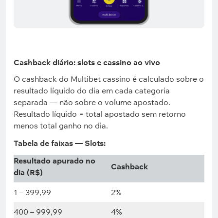
Cashback diário: slots e cassino ao vivo
O cashback do Multibet cassino é calculado sobre o
resultado líquido do dia em cada categoria
separada — não sobre o volume apostado.
Resultado líquido = total apostado sem retorno
menos total ganho no dia.
Tabela de faixas — Slots:
Resultado apurado no
Cashback
dia (R$)
1 – 399,99
2%
400 – 999,99
4%