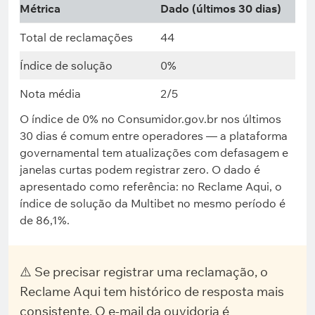
Métrica
Dado (últimos 30 dias)
Total de reclamações
44
Índice de solução
0%
Nota média
2/5
O índice de 0% no Consumidor.gov.br nos últimos
30 dias é comum entre operadores — a plataforma
governamental tem atualizações com defasagem e
janelas curtas podem registrar zero. O dado é
apresentado como referência: no Reclame Aqui, o
índice de solução da Multibet no mesmo período é
de 86,1%.
⚠️ Se precisar registrar uma reclamação, o
Reclame Aqui tem histórico de resposta mais
consistente. O e-mail da ouvidoria é