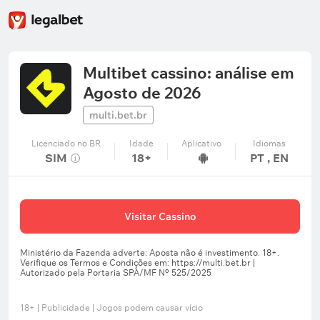
Multibet cassino: análise em
Agosto de 2026
multi.bet.br
Licenciado no BR
Idade
Aplicativo
Idiomas
SIM
18+
PT , EN
Visitar Cassino
18+ | Publicidade | Jogos podem causar vício