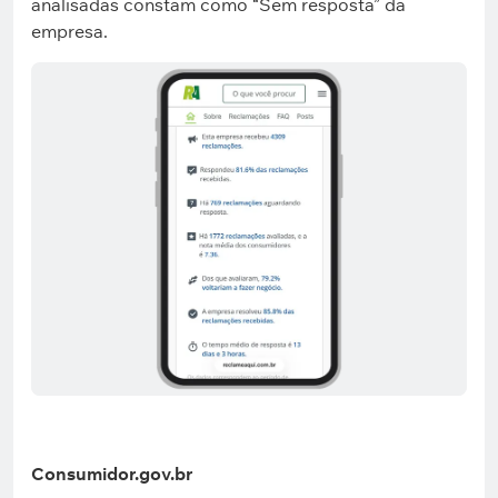
analisadas constam como “Sem resposta” da
empresa.
Consumidor.gov.br