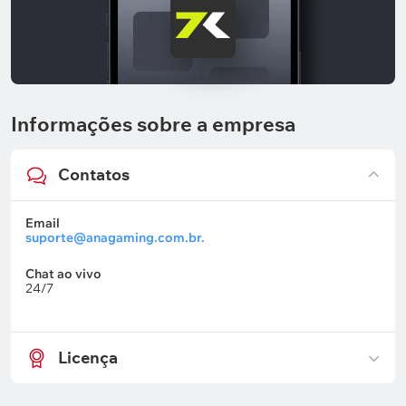
Informações sobre a empresa
Contatos
Email
suporte@anagaming.com.br
.
Chat ao vivo
24/7
Licença