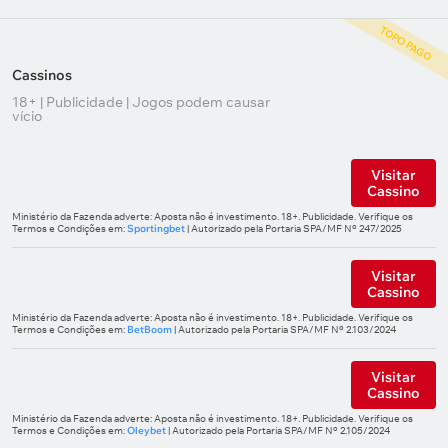
TOPO PAGO
Cassinos
18+ | Publicidade | Jogos podem causar
vício
Visitar
Cassino
Ministério da Fazenda adverte: Aposta não é investimento. 18+. Publicidade. Verifique os
Termos e Condições em:
Sportingbet
| Autorizado pela Portaria SPA/MF Nº 247/2025
Visitar
Cassino
Ministério da Fazenda adverte: Aposta não é investimento. 18+. Publicidade. Verifique os
Termos e Condições em:
BetBoom
| Autorizado pela Portaria SPA/MF Nº 2.103/2024
Visitar
Cassino
Ministério da Fazenda adverte: Aposta não é investimento. 18+. Publicidade. Verifique os
Termos e Condições em:
Oleybet
| Autorizado pela Portaria SPA/MF Nº 2.105/2024