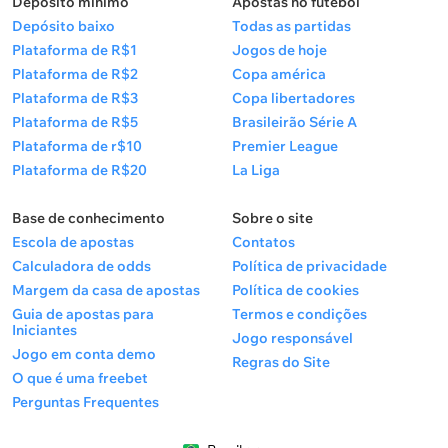
Depósito mínimo
Apostas no futebol
Depósito baixo
Todas as partidas
Plataforma de R$1
Jogos de hoje
Plataforma de R$2
Copa américa
Plataforma de R$3
Copa libertadores
Plataforma de R$5
Brasileirão Série A
Plataforma de r$10
Premier League
Plataforma de R$20
La Liga
Base de conhecimento
Sobre o site
Escola de apostas
Contatos
Calculadora de odds
Política de privacidade
Margem da casa de apostas
Política de cookies
Guia de apostas para
Termos e condições
Iniciantes
Jogo responsável
Jogo em conta demo
Regras do Site
O que é uma freebet
Perguntas Frequentes