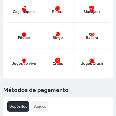
Caça-níqueis
Roleta
Blackjack
Pôquer
Bingo
Bacará
Jogos ao vivo
Craps
Jogos Crash
Métodos de pagamento
Saques
Depósitos