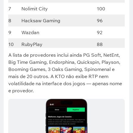
7
Nolimit City
100
8
Hacksaw Gaming
96
9
Wazdan
92
10
RubyPlay
88
A lista de provedores inclui ainda PG Soft, NetEnt,
Big Time Gaming, Endorphina, Quickspin, Playson,
Booming Games, 3 Oaks Gaming, Spinomenal e
mais de 20 outros. A KTO não exibe RTP nem
volatilidade na interface dos jogos — apenas nome
e provedor.