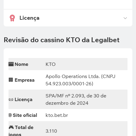
Licença
Revisão do cassino KTO da Legalbet
🎰
Nome
KTO
Apollo Operations Ltda. (CNPJ
🏢
Empresa
54.923.003/0001-26)
SPA/MF nº 2.093, de 30 de
📜
Licença
dezembro de 2024
🌐
Site oficial
kto.bet.br
🎮
Total de
3.110
jogos