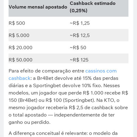
Cashback estimado
Volume mensal apostado
(0,25%)
R$ 500
~R$ 1,25
R$ 5.000
~R$ 12,5
R$ 20.000
~R$ 50
R$ 50.000
~R$ 125
Para efeito de comparação entre
cassinos com
cashback
: a Br4Bet devolve até 15% das perdas
diárias e a Sportingbet devolve 10% fixo. Nesses
modelos, um jogador que perde R$ 1.000 recebe R$
150 (Br4Bet) ou R$ 100 (Sportingbet). Na KTO, o
mesmo jogador receberia R$ 2,5 de cashback sobre
o total apostado — independentemente de ter
ganho ou perdido.
A diferença conceitual é relevante: o modelo da