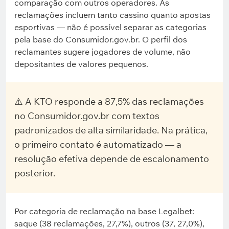
comparação com outros operadores. As
reclamações incluem tanto cassino quanto apostas
esportivas — não é possível separar as categorias
pela base do Consumidor.gov.br. O perfil dos
reclamantes sugere jogadores de volume, não
depositantes de valores pequenos.
⚠️ A KTO responde a 87,5% das reclamações
no Consumidor.gov.br com textos
padronizados de alta similaridade. Na prática,
o primeiro contato é automatizado — a
resolução efetiva depende de escalonamento
posterior.
Por categoria de reclamação na base Legalbet:
saque (38 reclamações, 27,7%), outros (37, 27,0%),