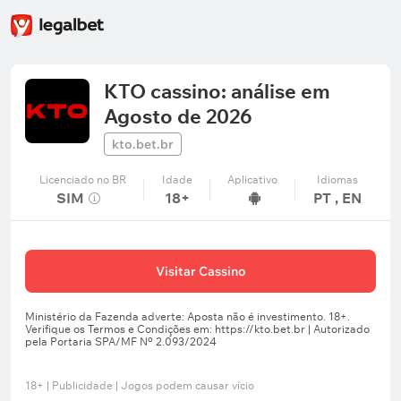
KTO cassino: análise em
Agosto de 2026
kto.bet.br
Licenciado no BR
Idade
Aplicativo
Idiomas
SIM
18+
PT , EN
Visitar Cassino
18+ | Publicidade | Jogos podem causar vício