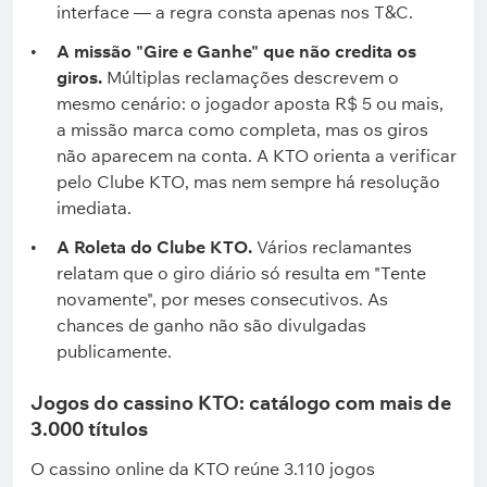
interface — a regra consta apenas nos T&C.
A missão "Gire e Ganhe" que não credita os
giros.
Múltiplas reclamações descrevem o
mesmo cenário: o jogador aposta R$ 5 ou mais,
a missão marca como completa, mas os giros
não aparecem na conta. A KTO orienta a verificar
pelo Clube KTO, mas nem sempre há resolução
imediata.
A Roleta do Clube KTO.
Vários reclamantes
relatam que o giro diário só resulta em "Tente
novamente", por meses consecutivos. As
chances de ganho não são divulgadas
publicamente.
Jogos do cassino KTO: catálogo com mais de
3.000 títulos
O cassino online da KTO reúne 3.110 jogos