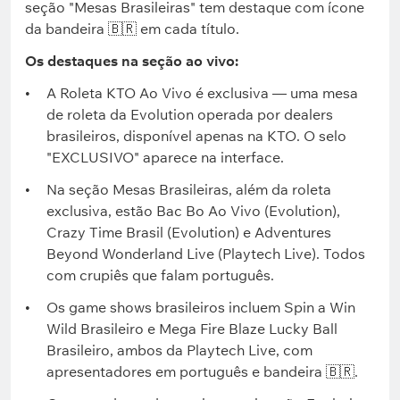
seção "Mesas Brasileiras" tem destaque com ícone
da bandeira 🇧🇷 em cada título.
Os destaques na seção ao vivo:
A Roleta KTO Ao Vivo é exclusiva — uma mesa
de roleta da Evolution operada por dealers
brasileiros, disponível apenas na KTO. O selo
"EXCLUSIVO" aparece na interface.
Na seção Mesas Brasileiras, além da roleta
exclusiva, estão Bac Bo Ao Vivo (Evolution),
Crazy Time Brasil (Evolution) e Adventures
Beyond Wonderland Live (Playtech Live). Todos
com crupiês que falam português.
Os game shows brasileiros incluem Spin a Win
Wild Brasileiro e Mega Fire Blaze Lucky Ball
Brasileiro, ambos da Playtech Live, com
apresentadores em português e bandeira 🇧🇷.