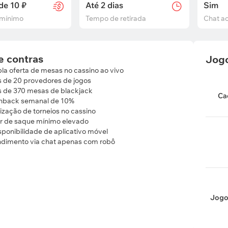
 de 10 ₽
Até 2 dias
Sim
 mínimo
Tempo de retirada
Chat ao
e contras
Jogo
a oferta de mesas no cassino ao vivo
 de 20 provedores de jogos
 de 370 mesas de blackjack
Ca
hback semanal de 10%
ização de torneios no cassino
r de saque mínimo elevado
sponibilidade de aplicativo móvel
ndimento via chat apenas com robô
Jogo