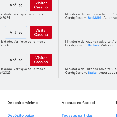
Visitar
Análise
Cassino
licidade. Verifique os Termos e
Ministério da Fazenda adverte: Apo
03/2024
Condições em:
BetMGM
| Autoriz
Visitar
Análise
Cassino
licidade. Verifique os Termos e
Ministério da Fazenda adverte: Apo
5/2024
Condições em:
Betboo
| Autorizad
Visitar
Análise
Cassino
licidade. Verifique os Termos e
Ministério da Fazenda adverte: Apo
66/2025
Condições em:
Stake
| Autorizado
Depósito mínimo
Apostas no futebol
Depósito baixo
Todas as partidas