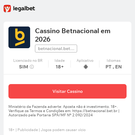
Cassino Betnacional em
2026
betnacional.bet.br
Licenciado no BR
Idade
Aplicativo
Idiomas
SIM
18+
PT , EN
Visitar Cassino
18+ | Publicidade | Jogos podem causar vício