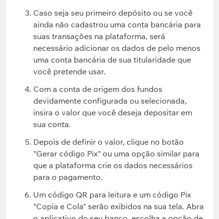
Caso seja seu primeiro depósito ou se você
ainda não cadastrou uma conta bancária para
suas transações na plataforma, será
necessário adicionar os dados de pelo menos
uma conta bancária de sua titularidade que
você pretende usar.
Com a conta de origem dos fundos
devidamente configurada ou selecionada,
insira o valor que você deseja depositar em
sua conta.
Depois de definir o valor, clique no botão
"Gerar código Pix" ou uma opção similar para
que a plataforma crie os dados necessários
para o pagamento.
Um código QR para leitura e um código Pix
"Copia e Cola" serão exibidos na sua tela. Abra
o aplicativo do seu banco, escolha a opção de