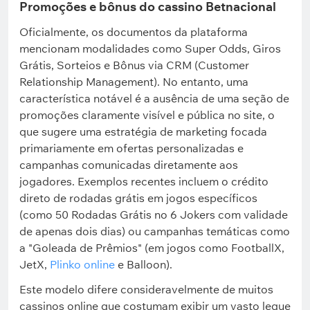
Promoções e bônus do cassino Betnacional
Oficialmente, os documentos da plataforma
mencionam modalidades como Super Odds, Giros
Grátis, Sorteios e Bônus via CRM (Customer
Relationship Management). No entanto, uma
característica notável é a ausência de uma seção de
promoções claramente visível e pública no site, o
que sugere uma estratégia de marketing focada
primariamente em ofertas personalizadas e
campanhas comunicadas diretamente aos
jogadores. Exemplos recentes incluem o crédito
direto de rodadas grátis em jogos específicos
(como 50 Rodadas Grátis no 6 Jokers com validade
de apenas dois dias) ou campanhas temáticas como
a "Goleada de Prêmios" (em jogos como FootballX,
JetX,
Plinko online
e Balloon).
Este modelo difere consideravelmente de muitos
cassinos online que costumam exibir um vasto leque