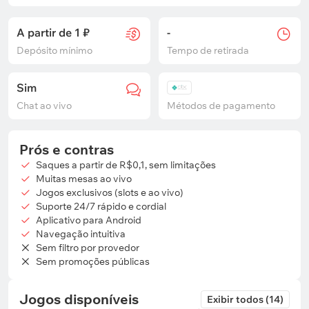
Visitar Cassino
A partir de 1 ₽
-
Depósito mínimo
Tempo de retirada
Sim
Chat ao vivo
Métodos de pagamento
Prós e contras
Saques a partir de R$0,1, sem limitações
Muitas mesas ao vivo
Jogos exclusivos (slots e ao vivo)
Suporte 24/7 rápido e cordial
Aplicativo para Android
Navegação intuitiva
Sem filtro por provedor
Sem promoções públicas
Jogos disponíveis
Exibir todos (14)