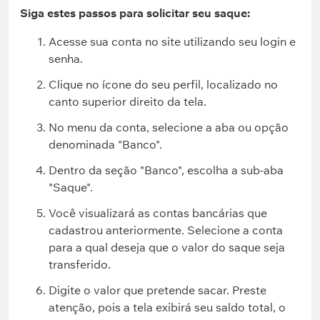
Siga estes passos para solicitar seu saque:
Acesse sua conta no site utilizando seu login e
senha.
Clique no ícone do seu perfil, localizado no
canto superior direito da tela.
No menu da conta, selecione a aba ou opção
denominada "Banco".
Dentro da seção "Banco", escolha a sub-aba
"Saque".
Você visualizará as contas bancárias que
cadastrou anteriormente. Selecione a conta
para a qual deseja que o valor do saque seja
transferido.
Digite o valor que pretende sacar. Preste
atenção, pois a tela exibirá seu saldo total, o