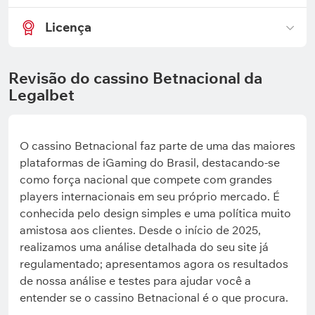
Licença
Revisão do cassino Betnacional da
Legalbet
O cassino Betnacional faz parte de uma das maiores
plataformas de iGaming do Brasil, destacando-se
como força nacional que compete com grandes
players internacionais em seu próprio mercado. É
conhecida pelo design simples e uma política muito
amistosa aos clientes. Desde o início de 2025,
realizamos uma análise detalhada do seu site já
regulamentado; apresentamos agora os resultados
de nossa análise e testes para ajudar você a
entender se o cassino Betnacional é o que procura.