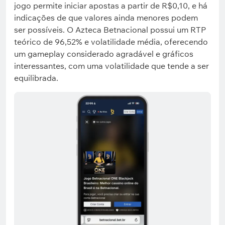
jogo permite iniciar apostas a partir de R$0,10, e há
indicações de que valores ainda menores podem
ser possíveis. O Azteca Betnacional possui um RTP
teórico de 96,52% e volatilidade média, oferecendo
um gameplay considerado agradável e gráficos
interessantes, com uma volatilidade que tende a ser
equilibrada.