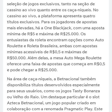
seleção de jogos exclusivos, tanto na seção de
cassino ao vivo quanto entre os caça-níqueis. No
cassino ao vivo, a plataforma apresenta quatro
títulos exclusivos. Para os jogadores de apostas
mais elevadas, há a One Blackjack, com uma aposta
mínima de R$5 e máxima de R$25.000. Os
entusiastas da roleta encontram opções como Auto
Roulette e Roleta Brasileira, ambas com apostas
mínimas acessíveis de R$0,5 e máximas de
R$50.000. Além delas, a mesa Auto Mega Roulette
oferece uma faixa de apostas que começa em R$0,5
e pode chegar a R$25.000.
Na área de caça-níqueis, a Betnacional também
disponibiliza títulos desenvolvidos especialmente
para seus usuários, como os jogos Tasty Bonanza
ou Velho do Raio. Um destaque particular é o slot
Azteca Betnacional, um jogo popular criado em
colaboração com a renomada Pragmatic Play. Este