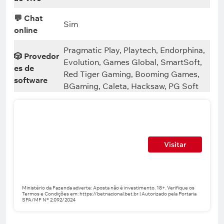
💬 Chat
Sim
online
Pragmatic Play, Playtech, Endorphina,
🎲 Provedor
Evolution, Games Global, SmartSoft,
es de
Red Tiger Gaming, Booming Games,
software
BGaming, Caleta, Hacksaw, PG Soft
Visitar
Ministério da Fazenda adverte: Aposta não é investimento. 18+. Verifique os
Termos e Condições em: https://betnacional.bet.br | Autorizado pela Portaria
SPA/MF Nº 2.092/2024