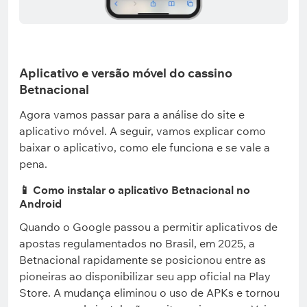
Aplicativo e versão móvel do cassino
Betnacional
Agora vamos passar para a análise do site e
aplicativo móvel. A seguir, vamos explicar como
baixar o aplicativo, como ele funciona e se vale a
pena.
📱 Como instalar o aplicativo Betnacional no
Android
Quando o Google passou a permitir aplicativos de
apostas regulamentados no Brasil, em 2025, a
Betnacional rapidamente se posicionou entre as
pioneiras ao disponibilizar seu app oficial na Play
Store. A mudança eliminou o uso de APKs e tornou