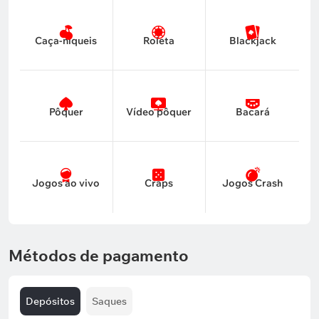
Caça-níqueis
Roleta
Blackjack
Pôquer
Vídeo pôquer
Bacará
Jogos ao vivo
Craps
Jogos Crash
Métodos de pagamento
Saques
Depósitos