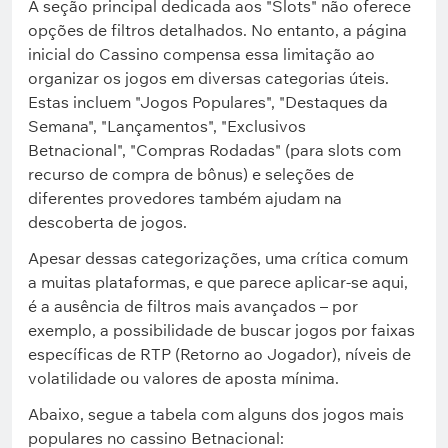
A seção principal dedicada aos "Slots" não oferece
opções de filtros detalhados. No entanto, a página
inicial do Cassino compensa essa limitação ao
organizar os jogos em diversas categorias úteis.
Estas incluem "Jogos Populares", "Destaques da
Semana", "Lançamentos", "Exclusivos
Betnacional", "Compras Rodadas" (para slots com
recurso de compra de bônus) e seleções de
diferentes provedores também ajudam na
descoberta de jogos.
Apesar dessas categorizações, uma crítica comum
a muitas plataformas, e que parece aplicar-se aqui,
é a ausência de filtros mais avançados – por
exemplo, a possibilidade de buscar jogos por faixas
específicas de RTP (Retorno ao Jogador), níveis de
volatilidade ou valores de aposta mínima.
Abaixo, segue a tabela com alguns dos jogos mais
populares no cassino Betnacional: