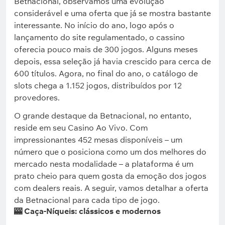
Betnacional, observamos uma evolução
considerável e uma oferta que já se mostra bastante
interessante. No início do ano, logo após o
lançamento do site regulamentado, o cassino
oferecia pouco mais de 300 jogos. Alguns meses
depois, essa seleção já havia crescido para cerca de
600 títulos. Agora, no final do ano, o catálogo de
slots chega a 1.152 jogos, distribuídos por 12
provedores.
O grande destaque da Betnacional, no entanto,
reside em seu Casino Ao Vivo. Com
impressionantes 452 mesas disponíveis – um
número que o posiciona como um dos melhores do
mercado nesta modalidade – a plataforma é um
prato cheio para quem gosta da emoção dos jogos
com dealers reais. A seguir, vamos detalhar a oferta
da Betnacional para cada tipo de jogo.
🎰 Caça-Níqueis: clássicos e modernos