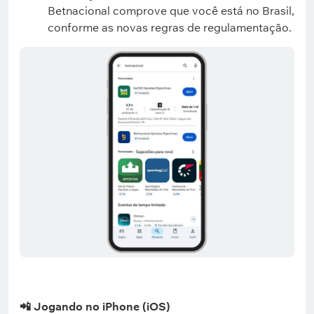
Betnacional comprove que você está no Brasil,
conforme as novas regras de regulamentação.
📲 Jogando no iPhone (iOS)