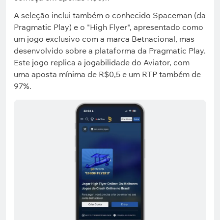
A seleção inclui também o conhecido Spaceman (da
Pragmatic Play) e o "High Flyer", apresentado como
um jogo exclusivo com a marca Betnacional, mas
desenvolvido sobre a plataforma da Pragmatic Play.
Este jogo replica a jogabilidade do Aviator, com
uma aposta mínima de R$0,5 e um RTP também de
97%.