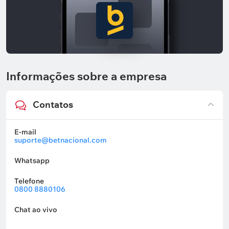
Informações sobre a empresa
Contatos
E-mail
suporte@betnacional.com
Whatsapp
Telefone
0800 8880106
Chat ao vivo