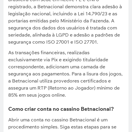
registrado, a Betnacional demonstra clara adesão à
legislação nacional, incluindo a Lei 14.790/23 e as
portarias emitidas pelo Ministério da Fazenda. A
segurança dos dados dos usuários é tratada com
seriedade, alinhada à LGPD e adesão a padrões de
segurança como ISO 27001 e ISO 27701.
As transações financeiras, realizadas
exclusivamente via Pix e exigindo titularidade
correspondente, adicionam uma camada de
segurança aos pagamentos. Para a lisura dos jogos,
a Betnacional utiliza provedores certificados e
assegura um RTP (Retorno ao Jogador) mínimo de
85% em seus jogos online.
Como criar conta no cassino Betnacional?
Abrir uma conta no cassino Betnacional é um
procedimento simples. Siga estas etapas para se