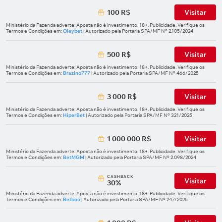
100 R$
Visitar
Ministério da Fazenda adverte: Aposta não é investimento. 18+. Publicidade. Verifique os
Termos e Condições em:
Oleybet
| Autorizado pela Portaria SPA/MF Nº 2.105/2024
500 R$
Visitar
Ministério da Fazenda adverte: Aposta não é investimento. 18+. Publicidade. Verifique os
Termos e Condições em:
Brazino777
| Autorizado pela Portaria SPA/MF Nº 466/2025
3 000 R$
Visitar
Ministério da Fazenda adverte: Aposta não é investimento. 18+. Publicidade. Verifique os
Termos e Condições em:
HiperBet
| Autorizado pela Portaria SPA/MF Nº 321/2025
1 000 000 R$
Visitar
Ministério da Fazenda adverte: Aposta não é investimento. 18+. Publicidade. Verifique os
Termos e Condições em:
BetMGM
| Autorizado pela Portaria SPA/MF Nº 2.098/2024
СASHBACK
Visitar
30%
Ministério da Fazenda adverte: Aposta não é investimento. 18+. Publicidade. Verifique os
Termos e Condições em:
Betboo
| Autorizado pela Portaria SPA/MF Nº 247/2025