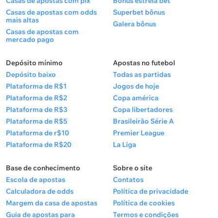
Casas de apostas com pix
Bônus estrela bet
Casas de apostas com odds
Superbet bônus
mais altas
Galera bônus
Casas de apostas com
mercado pago
Depósito mínimo
Apostas no futebol
Depósito baixo
Todas as partidas
Plataforma de R$1
Jogos de hoje
Plataforma de R$2
Copa américa
Plataforma de R$3
Copa libertadores
Plataforma de R$5
Brasileirão Série A
Plataforma de r$10
Premier League
Plataforma de R$20
La Liga
Base de conhecimento
Sobre o site
Escola de apostas
Contatos
Calculadora de odds
Política de privacidade
Margem da casa de apostas
Política de cookies
Guia de apostas para
Termos e condições