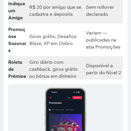
Indique
R$ 20 por amigo que se
Sem rollover
um
cadastra e deposita
declarado
Amigo
Promoç
Variam —
ões
Giros grátis, Desafios
publicadas na
Sazonai
Blaze, XP em Dobro
aba Promoções
s
Roleta
Giro diário com
Disponível a
de
cashback, giros grátis
partir do Nível 2
Prêmios
ou bônus em dinheiro