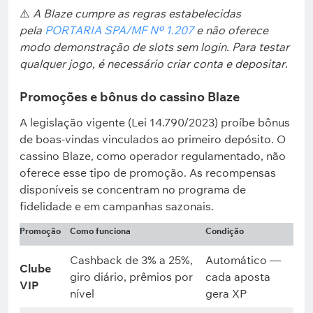
⚠️
A Blaze cumpre as regras estabelecidas
pela
PORTARIA SPA/MF Nº 1.207
e não oferece
modo demonstração de slots sem login. Para testar
qualquer jogo, é necessário criar conta e depositar
.
Promoções e bônus do cassino Blaze
A legislação vigente (Lei 14.790/2023) proíbe bônus
de boas-vindas vinculados ao primeiro depósito. O
cassino Blaze, como operador regulamentado, não
oferece esse tipo de promoção. As recompensas
disponíveis se concentram no programa de
fidelidade e em campanhas sazonais.
Promoção
Como funciona
Condição
Cashback de 3% a 25%,
Automático —
Clube
giro diário, prêmios por
cada aposta
VIP
nível
gera XP