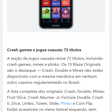
Crash games e jogos casuais: 72 títulos
A seção de jogos casuais reúne 72 títulos, incluindo
crash games, mines e plinko. Os 13 Blaze Originals
são o destaque — Crash, Double e Mines não estão
disponíveis com a mesma mecânica em nenhum
outro cassino regulamentado no Brasil.
A lista completa dos originais: Crash, Double, Mines,
Fruit Slice, Crash Neymar Jr, Fortune Double, Crash
II, Dice, Limbo, Tower, Slide,
Plinko
e Coin Flip.
Estão acessíveis no menu lateral esquerdo, sem