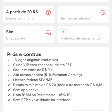
Visitar Cassino
A partir de 20 R$
-
Depósito mínimo
Tempo de retirada
Sim
Chat ao vivo
Métodos de pagamento
Prós e contras
13 jogos originais exclusivos
Clube VIP com cashback de até 25%
Saque mínimo de R$ 0,1
236 mesas ao vivo (51% Evolution Gaming)
Licença federal SPA/MF
Depósito mínimo de R$ 20 (média do mercado: R$ 6,16)
Sem app nativo
Nota RUIM no ReclameAqui (5.9/10)
Sem RTP e volatilidade na interface