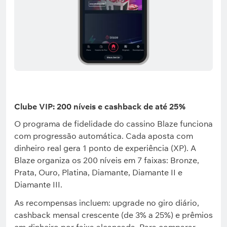
Clube VIP: 200 níveis e cashback de até 25%
O programa de fidelidade do cassino Blaze funciona
com progressão automática. Cada aposta com
dinheiro real gera 1 ponto de experiência (XP). A
Blaze organiza os 200 níveis em 7 faixas: Bronze,
Prata, Ouro, Platina, Diamante, Diamante II e
Diamante III.
As recompensas incluem: upgrade no giro diário,
cashback mensal crescente (de 3% a 25%) e prêmios