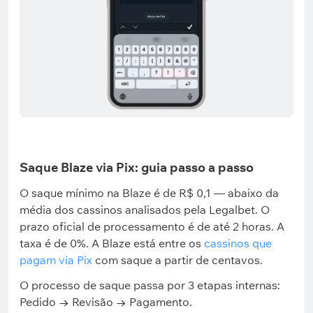
Saque Blaze via Pix: guia passo a passo
O saque mínimo na Blaze é de R$ 0,1 — abaixo da
média dos cassinos analisados pela Legalbet. O
prazo oficial de processamento é de até 2 horas. A
taxa é de 0%. A Blaze está entre os
cassinos que
pagam via Pix
com saque a partir de centavos.
O processo de saque passa por 3 etapas internas:
Pedido → Revisão → Pagamento.