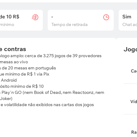
 de 10 R$
-
Sim
 mínimo
Tempo de retirada
Chat ao
e contras
Jogo
logo amplo: cerca de 3.275 jogos de 39 provedores
mesas ao vivo
s de 20 mesas em português
Ca
e mínimo de R$ 1 via Pix
 Android
ósito mínimo de R$ 10
 Play'n GO (nem Book of Dead, nem Reactoonz, nem
 Joker)
Ví
e volatilidade não exibidos nas cartas dos jogos
Ra