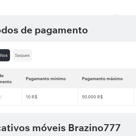
dos de pagamento
Saques
itos
de
Pagamento mínimo
Pagamento máximo
mento
10 R$
50.000 R$
cativos móveis Brazino777