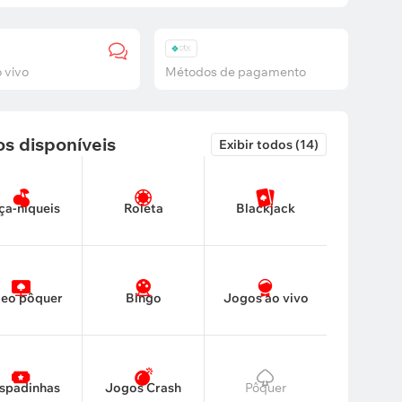
 vivo
Métodos de pagamento
s disponíveis
Exibir todos (14)
ça-níqueis
Roleta
Blackjack
deo pôquer
Bingo
Jogos ao vivo
spadinhas
Jogos Crash
Pôquer