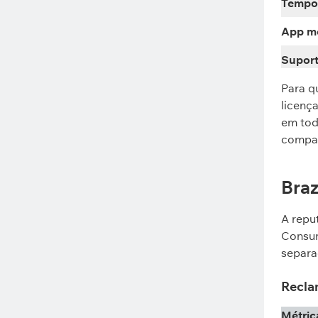
Tempo 
App m
Supor
Para q
licenç
em tod
compar
Braz
A repu
Consum
separa
Recla
Métric