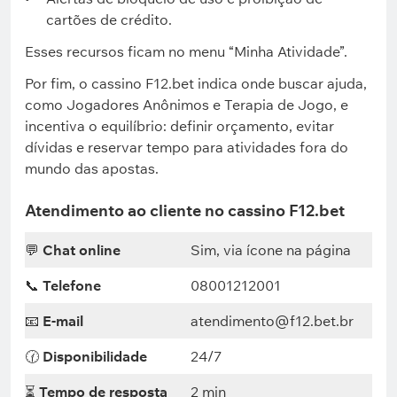
cartões de crédito.
Esses recursos ficam no menu “Minha Atividade”.
Por fim, o cassino F12.bet indica onde buscar ajuda,
como Jogadores Anônimos e Terapia de Jogo, e
incentiva o equilíbrio: definir orçamento, evitar
dívidas e reservar tempo para atividades fora do
mundo das apostas.
Atendimento ao cliente no cassino F12.bet
💬
Chat online
Sim, via ícone na página
📞
Telefone
08001212001
📧
E-mail
atendimento@f12.bet.br
🕜
Disponibilidade
24/7
⏳
Tempo de resposta
2 min