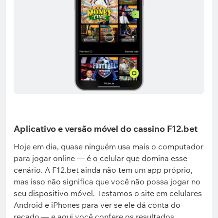
Aplicativo e versão móvel do cassino F12.bet
Hoje em dia, quase ninguém usa mais o computador
para jogar online — é o celular que domina esse
cenário. A F12.bet ainda não tem um app próprio,
mas isso não significa que você não possa jogar no
seu dispositivo móvel. Testamos o site em celulares
Android e iPhones para ver se ele dá conta do
recado — e aqui você confere os resultados.