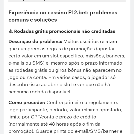
Experiência no cassino F12.bet: problemas
comuns e soluções
⚠️ Rodadas grátis promocionais não creditadas
Descrição do problema:
Muitos usuários relatam
que cumprem as regras de promoções (apostar
certo valor em um slot específico, missões, banners,
e-mails ou SMS) e, mesmo após o prazo informado,
as rodadas grátis ou giros bônus não aparecem no
jogo ou na conta. Em vários casos, o jogador só
descobre isso ao abrir o slot e ver que não há
nenhuma rodada disponível.
Como proceder:
Confira primeiro o regulamento:
jogo participante, período, valor mínimo apostado,
limite por CPF/conta e prazo de crédito
(normalmente até 48 horas após o fim da
promoção). Guarde prints do e-mail/SMS/banner e