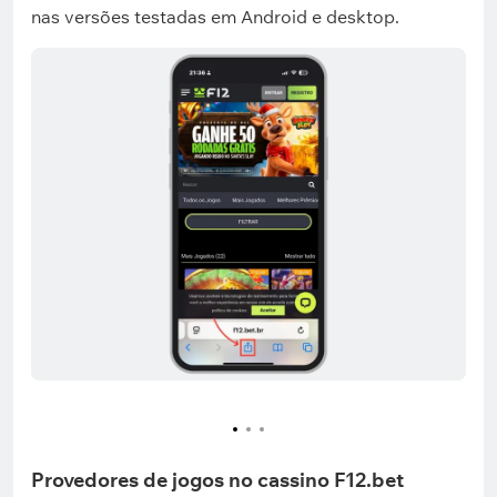
nas versões testadas em Android e desktop.
Provedores de jogos no cassino F12.bet