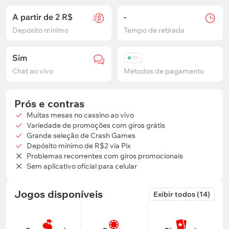
Visitar Cassino
A partir de 2 R$
-
Depósito mínimo
Tempo de retirada
Sim
Chat ao vivo
Métodos de pagamento
Prós e contras
Muitas mesas no cassino ao vivo
Variedade de promoções com giros grátis
Grande seleção de Crash Games
Depósito mínimo de R$2 via Pix
Problemas recorrentes com giros promocionais
Sem aplicativo oficial para celular
Jogos disponíveis
Exibir todos (14)