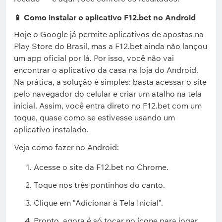
📱 Como instalar o aplicativo F12.bet no Android
Hoje o Google já permite aplicativos de apostas na
Play Store do Brasil, mas a F12.bet ainda não lançou
um app oficial por lá. Por isso, você não vai
encontrar o aplicativo da casa na loja do Android.
Na prática, a solução é simples: basta acessar o site
pelo navegador do celular e criar um atalho na tela
inicial. Assim, você entra direto no F12.bet com um
toque, quase como se estivesse usando um
aplicativo instalado.
Veja como fazer no Android:
Acesse o site da F12.bet no Chrome.
Toque nos três pontinhos do canto.
Clique em “Adicionar à Tela Inicial”.
Pronto, agora é só tocar no ícone para jogar.