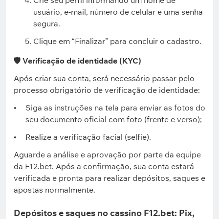
Crie seu perfil informando um nome de
usuário, e-mail, número de celular e uma senha
segura.
Clique em “Finalizar” para concluir o cadastro.
🛡️ Verificação de identidade (KYC)
Após criar sua conta, será necessário passar pelo
processo obrigatório de verificação de identidade:
Siga as instruções na tela para enviar as fotos do
seu documento oficial com foto (frente e verso);
Realize a verificação facial (selfie).
Aguarde a análise e aprovação por parte da equipe
da F12.bet. Após a confirmação, sua conta estará
verificada e pronta para realizar depósitos, saques e
apostas normalmente.
Depósitos e saques no cassino F12.bet: Pix,