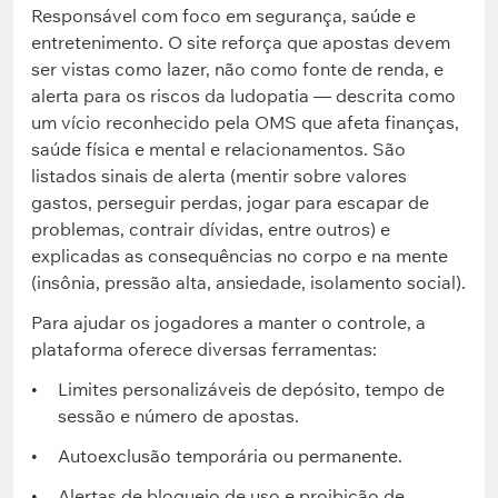
Responsável com foco em segurança, saúde e
entretenimento. O site reforça que apostas devem
ser vistas como lazer, não como fonte de renda, e
alerta para os riscos da ludopatia — descrita como
um vício reconhecido pela OMS que afeta finanças,
saúde física e mental e relacionamentos. São
listados sinais de alerta (mentir sobre valores
gastos, perseguir perdas, jogar para escapar de
problemas, contrair dívidas, entre outros) e
explicadas as consequências no corpo e na mente
(insônia, pressão alta, ansiedade, isolamento social).
Para ajudar os jogadores a manter o controle, a
plataforma oferece diversas ferramentas:
Limites personalizáveis de depósito, tempo de
sessão e número de apostas.
Autoexclusão temporária ou permanente.
Alertas de bloqueio de uso e proibição de