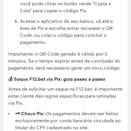
você pode clicar no botão verde “Copia e
Cola” para copiar o código Pix.
Acesse o aplicativo do seu banco, vá até a
área de Pix e escolha entre: escanear o QR
Code, ou colar o código para concluir o
pagamento.
Importante: o QR Code gerado é válido por 5
minutos. Se o tempo expirar antes da conclusão do
pagamento, será necessário gerar um novo código.
💰 Saque F12.bet via Pix: guia passo a passo
Antes de solicitar um saque na F12.bet, é importante
estar ciente das regras específicas para retiradas
via Pix.
🗝️ Chave Pix:
Os pagamentos devem ser feitos
exclusivamente por conta bancária vinculada ao
titular do CPF cadastrado no site.