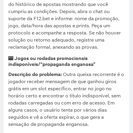
do histórico de apostas mostrando que você
cumpriu as condições. Depois, abra o chat ou
suporte da F12.bet e informe: nome da promoção,
jogo, data/hora das apostas e prints. Peça um
protocolo e acompanhe a resposta. Se não houver
solução ou retorno adequado, registre uma
reclamação formal, anexando as provas.
🎰 Jogos ou rodadas promocionais
indisponíveis/“propaganda enganosa”
Descrição do problema:
Outra queixa recorrente é o
jogador receber mensagem de que ganhou giros
grátis em um slot específico, entrar no jogo no
horário certo e encontrar o título indisponível, sem
rodadas carregadas ou com erro de acesso. Em
alguns casos, o usuário tenta por vários dias
seguidos e vê a oferta expirar, o que gera a
sensação de propaganda enganosa.