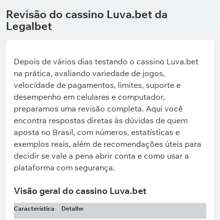
Revisão do cassino Luva.bet da
Legalbet
Depois de vários dias testando o cassino Luva.bet
na prática, avaliando variedade de jogos,
velocidade de pagamentos, limites, suporte e
desempenho em celulares e computador,
preparamos uma revisão completa. Aqui você
encontra respostas diretas às dúvidas de quem
aposta no Brasil, com números, estatísticas e
exemplos reais, além de recomendações úteis para
decidir se vale a pena abrir conta e como usar a
plataforma com segurança.
Visão geral do cassino Luva.bet
Característica
Detalhe