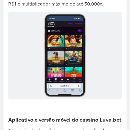
R$1 e multiplicador máximo de até 50.000x.
Aplicativo e versão móvel do cassino Luva.bet