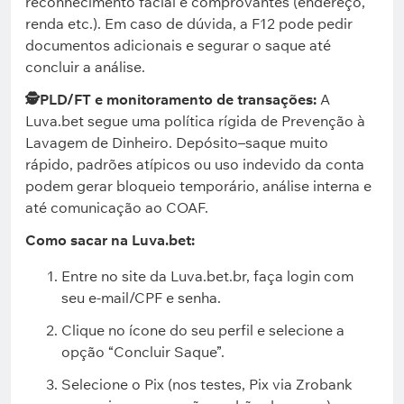
reconhecimento facial e comprovantes (endereço,
renda etc.). Em caso de dúvida, a F12 pode pedir
documentos adicionais e segurar o saque até
concluir a análise.
🕵️PLD/FT e monitoramento de transações:
A
Luva.bet segue uma política rígida de Prevenção à
Lavagem de Dinheiro. Depósito–saque muito
rápido, padrões atípicos ou uso indevido da conta
podem gerar bloqueio temporário, análise interna e
até comunicação ao COAF.
Como sacar na Luva.bet:
Entre no site da Luva.bet.br, faça login com
seu e-mail/CPF e senha.
Clique no ícone do seu perfil e selecione a
opção “Concluir Saque”.
Selecione o Pix (nos testes, Pix via Zrobank