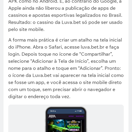
APK como no Android. E, ao contrário do Google, a
Apple ainda não liberou a publicação de apps de
cassinos e apostas esportivas legalizados no Brasil.
Resultado: o cassino da Luva.bet só pode ser usado
pelo site mobile.
A forma mais prática é criar um atalho na tela inicial
do iPhone. Abra o Safari, acesse luva.bet.br e faça
login. Depois toque no ícone de “Compartilhar”,
selecione “Adicionar à Tela de Início”, escolha um
nome para o atalho e toque em “Adicionar”. Pronto:
o ícone da Luva.bet vai aparecer na tela inicial como
se fosse um app, e você acessa o site mobile direto
com um toque, sem precisar abrir o navegador e
digitar o endereço toda vez.