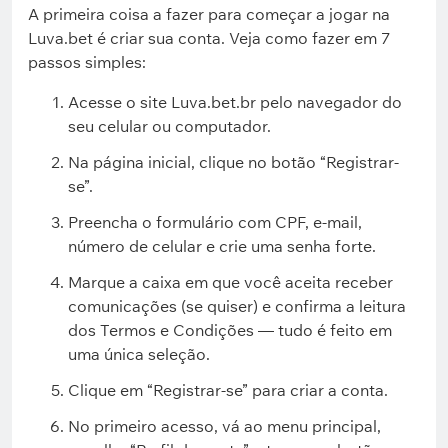
A primeira coisa a fazer para começar a jogar na
Luva.bet é criar sua conta. Veja como fazer em 7
passos simples:
Acesse o site Luva.bet.br pelo navegador do
seu celular ou computador.
Na página inicial, clique no botão “Registrar-
se”.
Preencha o formulário com CPF, e-mail,
número de celular e crie uma senha forte.
Marque a caixa em que você aceita receber
comunicações (se quiser) e confirma a leitura
dos Termos e Condições — tudo é feito em
uma única seleção.
Clique em “Registrar-se” para criar a conta.
No primeiro acesso, vá ao menu principal,