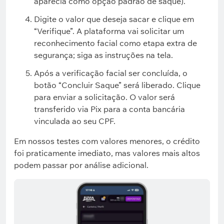
aparecia como opção padrão de saque).
Digite o valor que deseja sacar e clique em
“Verifique”. A plataforma vai solicitar um
reconhecimento facial como etapa extra de
segurança; siga as instruções na tela.
Após a verificação facial ser concluída, o
botão “Concluir Saque” será liberado. Clique
para enviar a solicitação. O valor será
transferido via Pix para a conta bancária
vinculada ao seu CPF.
Em nossos testes com valores menores, o crédito
foi praticamente imediato, mas valores mais altos
podem passar por análise adicional.