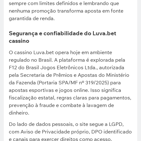
sempre com limites definidos e lembrando que
nenhuma promoção transforma aposta em fonte
garantida de renda.
Segurança e confiabilidade do Luva.bet
cassino
O cassino Luva.bet opera hoje em ambiente
regulado no Brasil. A plataforma é explorada pela
F12 do Brasil Jogos Eletrônicos Ltda., autorizada
pela Secretaria de Prêmios e Apostas do Ministério
da Fazenda (Portaria SPA/MF nº 319/2025) para
apostas esportivas e jogos online. Isso significa
fiscalização estatal, regras claras para pagamentos,
prevenção à fraude e combate à lavagem de
dinheiro.
Do lado de dados pessoais, o site segue a LGPD,
com Aviso de Privacidade próprio, DPO identificado
e canais para exercer direitos como acesso,