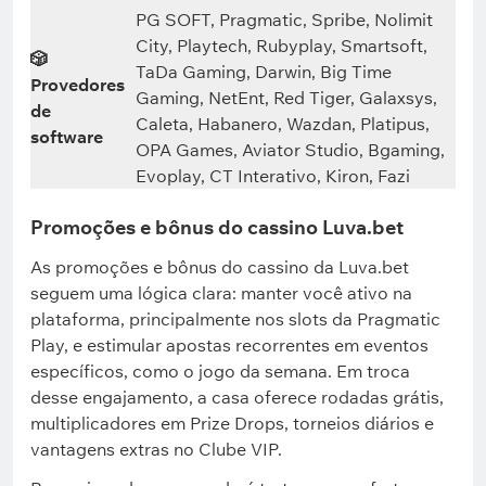
PG SOFT, Pragmatic, Spribe, Nolimit
City, Playtech, Rubyplay, Smartsoft,
🎲
TaDa Gaming, Darwin, Big Time
Provedores
Gaming, NetEnt, Red Tiger, Galaxsys,
de
Caleta, Habanero, Wazdan, Platipus,
software
OPA Games, Aviator Studio, Bgaming,
Evoplay, CT Interativo, Kiron, Fazi
Promoções e bônus do cassino Luva.bet
As promoções e bônus do cassino da Luva.bet
seguem uma lógica clara: manter você ativo na
plataforma, principalmente nos slots da Pragmatic
Play, e estimular apostas recorrentes em eventos
específicos, como o jogo da semana. Em troca
desse engajamento, a casa oferece rodadas grátis,
multiplicadores em Prize Drops, torneios diários e
vantagens extras no Clube VIP.