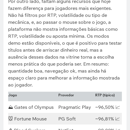
Por outro lado, faltam alguns recursos que hoje
fazem diferença para jogadores mais exigentes.
Não há filtros por RTP, volatilidade ou tipo de
mecânica, e, ao passar o mouse sobre o jogo, a
plataforma não mostra informações básicas como
RTP, volatilidade ou aposta mínima. Os modos
demo estão disponíveis, o que é positivo para testar
títulos antes de arriscar dinheiro real, mas a
ausência desses dados na vitrine torna a escolha
menos prática do que poderia ser. Em resumo:
quantidade boa, navegação ok, mas ainda há
espaço claro para melhorar a informação mostrada
ao jogador.
Jogo
Provedor
RTP (típico)
⛰️ Gates of Olympus
Pragmatic Play
~96,50% 📈
🐭 Fortune Mouse
PG Soft
~96,81% 📈