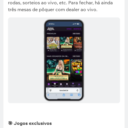
rodas, sorteios ao vivo, etc. Para fechar, há ainda
três mesas de pôquer com dealer ao vivo.
🎯 Jogos exclusivos