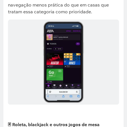
navegação menos prática do que em casas que
tratam essa categoria como prioridade.
🃏 Roleta, blackjack e outros jogos de mesa