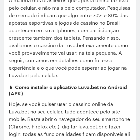
A maioria dos brasileiros que aposta online faz isso
pelo celular, e não mais pelo computador. Pesquisas
de mercado indicam que algo entre 70% e 80% das
apostas esportivas e jogos de cassino no Brasil
acontecem em smartphones, com participação
crescente também dos tablets. Pensando nisso,
avaliamos o cassino da Luva.bet exatamente como
você provavelmente vai usar: na tela pequena. A
seguir, contamos em detalhes como foi essa
experiência e o que você pode esperar ao jogar na
Luva.bet pelo celular.
📱 Como instalar o aplicativo Luva.bet no Android
(APK)
Hoje, se você quiser usar o cassino online da
Luva.bet no seu celular, tudo acontece pelo site
mobile. Basta abrir o navegador do seu smartphone
(Chrome, Firefox etc.), digitar luva.bet.br e fazer
login: todas as funcionalidades ficam disponíveis ali