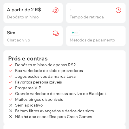
Visitar Cassino
A partir de 2 R$
-
Depósito mínimo
Tempo de retirada
Sim
Chat ao vivo
Métodos de pagamento
Prós e contras
Depósito mínimo de apenas R$2
Boa variedade de slots e provedores
Jogos exclusivos da marca Luva
Favoritos personalizáveis
Programa VIP
Grande variedade de mesas ao vivo de Blackjack
Muitos bingos disponíveis
Sem aplicativo
Faltam filtros avançados e dados dos slots
Não há aba específica para Crash Games