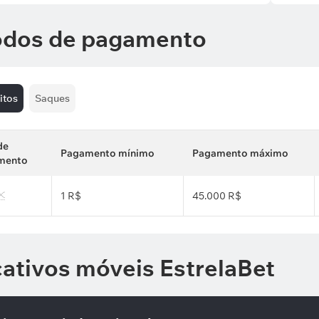
dos de pagamento
Saques
itos
de
Pagamento mínimo
Pagamento máximo
mento
1 R$
45.000 R$
cativos móveis EstrelaBet