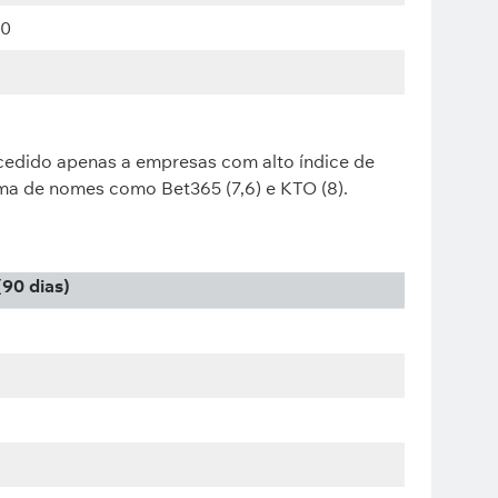
10
edido apenas a empresas com alto índice de
ima de nomes como Bet365 (7,6) e KTO (8).
90 dias)