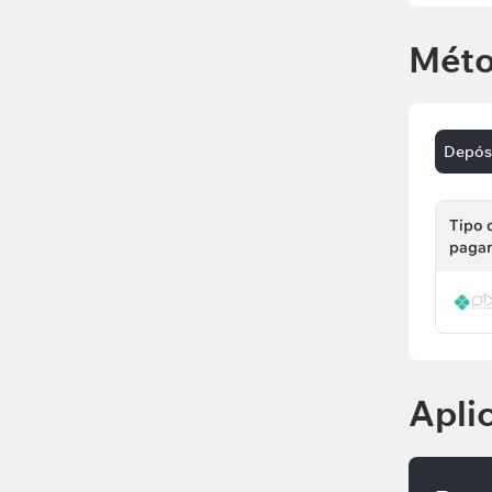
Méto
Depós
Tipo 
paga
Apli