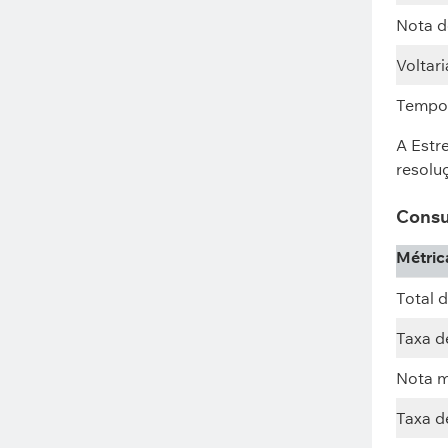
Nota d
Voltar
Tempo 
A Estr
resolu
Consu
Métric
Total 
Taxa d
Nota m
Taxa d