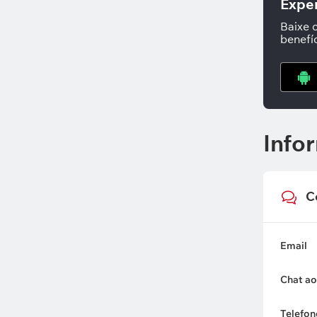
Exper
Baixe 
benefí
Info
C
Email
Chat ao
Telefon