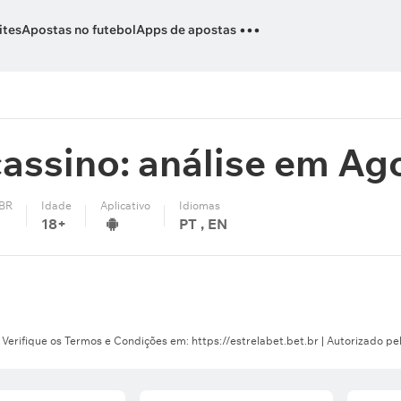
...
ites
Apostas no futebol
Apps de apostas
cassino: análise em Ag
 BR
Idade
Aplicativo
Idiomas
18+
PT , EN