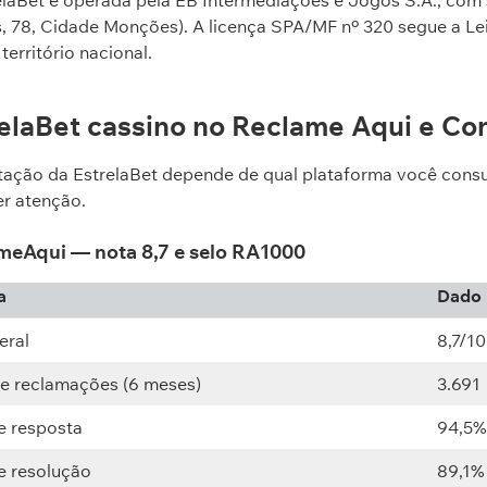
elaBet é operada pela EB Intermediações e Jogos S.A., com
 78, Cidade Monções). A licença SPA/MF nº 320 segue a Lei
território nacional.
elaBet cassino no Reclame Aqui e Co
tação da EstrelaBet depende de qual plataforma você consul
r atenção.
meAqui — nota 8,7 e selo RA1000
a
Dado
eral
8,7/10
de reclamações (6 meses)
3.691
e resposta
94,5%
e resolução
89,1%