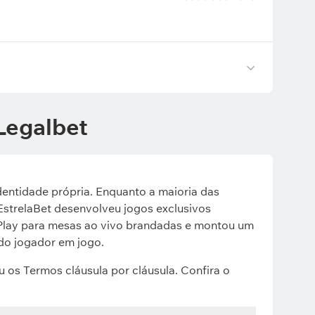
Legalbet
dentidade própria. Enquanto a maioria das
EstrelaBet desenvolveu jogos exclusivos
c Play para mesas ao vivo brandadas e montou um
 do jogador em jogo.
u os Termos cláusula por cláusula. Confira o