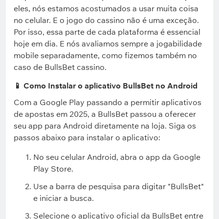
eles, nós estamos acostumados a usar muita coisa
no celular. E o jogo do cassino não é uma exceção.
Por isso, essa parte de cada plataforma é essencial
hoje em dia. E nós avaliamos sempre a jogabilidade
mobile separadamente, como fizemos também no
caso de BullsBet cassino.
📱 Como Instalar o aplicativo BullsBet no Android
Com a Google Play passando a permitir aplicativos
de apostas em 2025, a BullsBet passou a oferecer
seu app para Android diretamente na loja. Siga os
passos abaixo para instalar o aplicativo:
No seu celular Android, abra o app da Google
Play Store.
Use a barra de pesquisa para digitar "BullsBet"
e iniciar a busca.
Selecione o aplicativo oficial da BullsBet entre