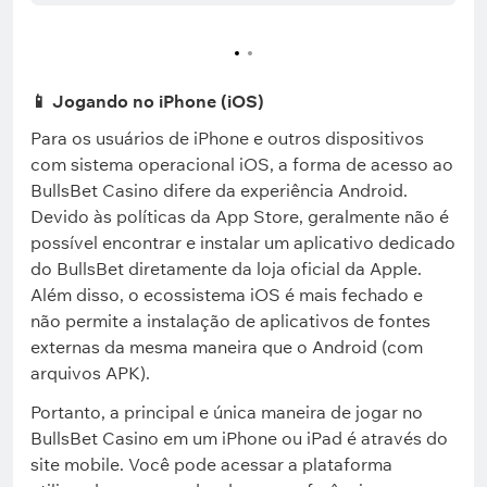
📱 Jogando no iPhone (iOS)
Para os usuários de iPhone e outros dispositivos
com sistema operacional iOS, a forma de acesso ao
BullsBet Casino difere da experiência Android.
Devido às políticas da App Store, geralmente não é
possível encontrar e instalar um aplicativo dedicado
do BullsBet diretamente da loja oficial da Apple.
Além disso, o ecossistema iOS é mais fechado e
não permite a instalação de aplicativos de fontes
externas da mesma maneira que o Android (com
arquivos APK).
Portanto, a principal e única maneira de jogar no
BullsBet Casino em um iPhone ou iPad é através do
site mobile. Você pode acessar a plataforma