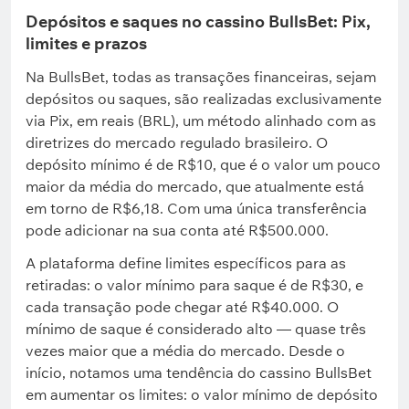
Depósitos e saques no cassino BullsBet: Pix,
limites e prazos
Na BullsBet, todas as transações financeiras, sejam
depósitos ou saques, são realizadas exclusivamente
via Pix, em reais (BRL), um método alinhado com as
diretrizes do mercado regulado brasileiro. O
depósito mínimo é de R$10, que é o valor um pouco
maior da média do mercado, que atualmente está
em torno de R$6,18. Com uma única transferência
pode adicionar na sua conta até R$500.000.
A plataforma define limites específicos para as
retiradas: o valor mínimo para saque é de R$30, e
cada transação pode chegar até R$40.000. O
mínimo de saque é considerado alto — quase três
vezes maior que a média do mercado. Desde o
início, notamos uma tendência do cassino BullsBet
em aumentar os limites: o valor mínimo de depósito