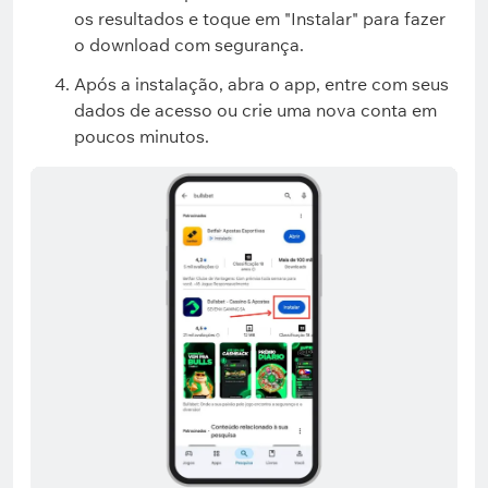
os resultados e toque em "Instalar" para fazer
o download com segurança.
Após a instalação, abra o app, entre com seus
dados de acesso ou crie uma nova conta em
poucos minutos.