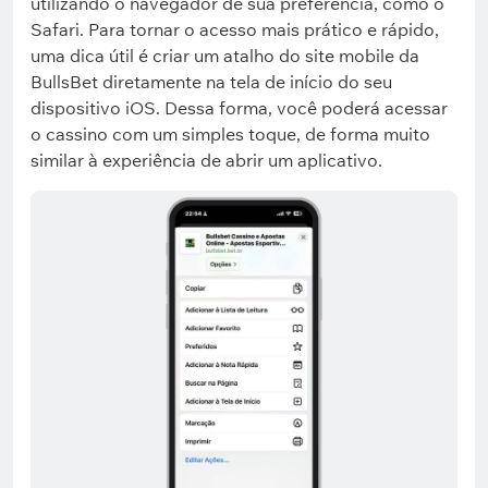
utilizando o navegador de sua preferência, como o
Safari. Para tornar o acesso mais prático e rápido,
uma dica útil é criar um atalho do site mobile da
BullsBet diretamente na tela de início do seu
dispositivo iOS. Dessa forma, você poderá acessar
o cassino com um simples toque, de forma muito
similar à experiência de abrir um aplicativo.