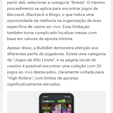
partir dali, selecionar a categoria "Roleta". O mesmo
procedimento se aplica para encontrar jogos de
Baccarat, Blackjack e Bingo, o que indica uma
oportunidade de melhoria na organização da área
específica de casino ao vivo. Essa limitação
também torna complicado localizar mesas com
base em valores de aposta mínima.
Apesar disso, a BullsBet demonstra atenção aos
diferentes perfis de jogadores. Existe uma categoria
de "Jogos de Alto Limite", e na página inicial do
cassino é possível encontrar uma coleção com 30
jogos ao vivo destacados, claramente voltada para
"High Rollers", com limites de apostas
significativamente elevados.