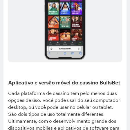
Aplicativo e versão móvel do cassino BullsBet
Cada plataforma de cassino tem pelo menos duas
opções de uso. Você pode usar do seu computador
desktop, ou você pode usar no celular ou tablet.
São dois tipos de uso totalmente diferentes.
Ultimamente, com o desenvolvimento grande dos
dispositivos mobiles e aplicativos de software para