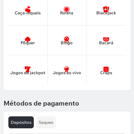
Caça-níqueis
Roleta
Blackjack
Pôquer
Bingo
Bacará
Jogos de jackpot
Jogos ao vivo
Craps
Métodos de pagamento
Saques
Depósitos