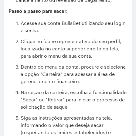
cancelamento ou reversão de pagamento.
Passo a passo para sacar:
Acesse sua conta BullsBet utilizando seu login
e senha.
Clique no ícone representativo do seu perfil,
localizado no canto superior direito da tela,
para abrir o menu da sua conta.
Dentro do menu da conta, procure e selecione
a opção "Carteira" para acessar a área de
gerenciamento financeiro.
Na seção da carteira, escolha a funcionalidade
"Sacar" ou "Retirar" para iniciar o processo de
solicitação de saque.
Siga as instruções apresentadas na tela,
informando o valor que deseja sacar
(respeitando os limites estabelecidos) e