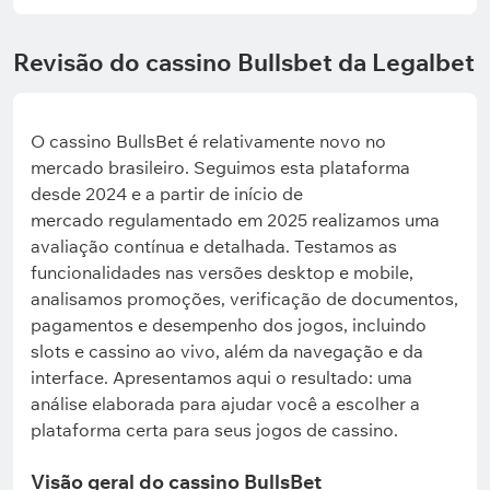
Revisão do cassino Bullsbet da Legalbet
O cassino BullsBet é relativamente novo no
mercado brasileiro. Seguimos esta plataforma
desde 2024 e a partir de início de
mercado regulamentado em 2025 realizamos uma
avaliação contínua e detalhada. Testamos as
funcionalidades nas versões desktop e mobile,
analisamos promoções, verificação de documentos,
pagamentos e desempenho dos jogos, incluindo
slots e cassino ao vivo, além da navegação e da
interface. Apresentamos aqui o resultado: uma
análise elaborada para ajudar você a escolher a
plataforma certa para seus jogos de cassino.
Visão geral do cassino BullsBet