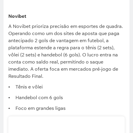
Novibet
A Novibet prioriza precisão em esportes de quadra.
Operando como um dos sites de aposta que paga
antecipado 2 gols de vantagem em futebol, a
plataforma estende a regra para o tênis (2 sets),
vôlei (2 sets) e handebol (6 gols). O lucro entra na
conta como saldo real, permitindo o saque
imediato. A oferta foca em mercados pré-jogo de
Resultado Final.
Tênis e vôlei
Handebol com 6 gols
Foco em grandes ligas