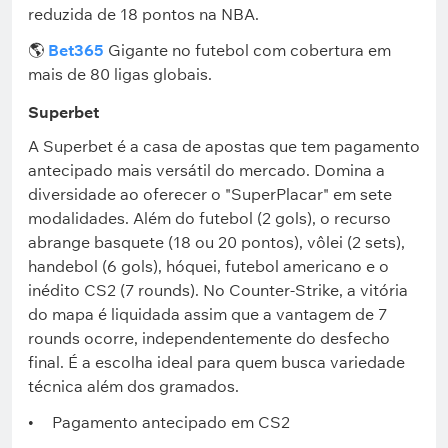
reduzida de 18 pontos na NBA.
🌎
Bet365
Gigante no futebol com cobertura em
mais de 80 ligas globais.
Superbet
A Superbet é a casa de apostas que tem pagamento
antecipado mais versátil do mercado. Domina a
diversidade ao oferecer o "SuperPlacar" em sete
modalidades. Além do futebol (2 gols), o recurso
abrange basquete (18 ou 20 pontos), vôlei (2 sets),
handebol (6 gols), hóquei, futebol americano e o
inédito CS2 (7 rounds). No Counter-Strike, a vitória
do mapa é liquidada assim que a vantagem de 7
rounds ocorre, independentemente do desfecho
final. É a escolha ideal para quem busca variedade
técnica além dos gramados.
Pagamento antecipado em CS2