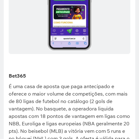
Bet365
É uma casa de aposta que paga antecipado e
oferece o maior volume de competições, com mais
de 80 ligas de futebol no catálogo (2 gols de
vantagem). No basquete, a operadora liquida
apostas com 18 pontos de vantagem em ligas como
NBB, Euroliga e ligas europeias (NBA geralmente 20
pts). No beisebol (MLB) a vitória vem com 5 runs e
no hóquei (NHL) com 3 gols. A oferta é válida para o