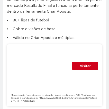
mercado Resultado Final e funciona perfeitamente
dentro da ferramenta Criar Aposta.
80+ ligas de futebol
Cobre divisões de base
Válido no Criar Aposta e múltiplas
Visitar
Ministério da Fazenda adverte: Aposta não é investimento. 18+. Verifique os
Termos e Condições em: https://www.bet365.bet.br | Autorizado pela Portaria
SPA/MF Nº 250/2025