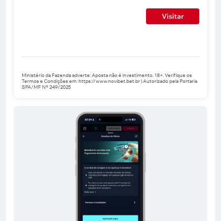
Visitar
Ministério da Fazenda adverte: Aposta não é investimento. 18+. Verifique os
Termos e Condições em: https://www.novibet.bet.br | Autorizado pela Portaria
SPA/MF Nº 249/2025