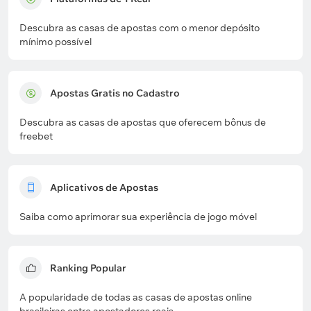
Descubra as casas de apostas com o menor depósito
mínimo possível
Apostas Gratis no Cadastro
Descubra as casas de apostas que oferecem bônus de
freebet
Aplicativos de Apostas
Saiba como aprimorar sua experiência de jogo móvel
Ranking Popular
A popularidade de todas as casas de apostas online