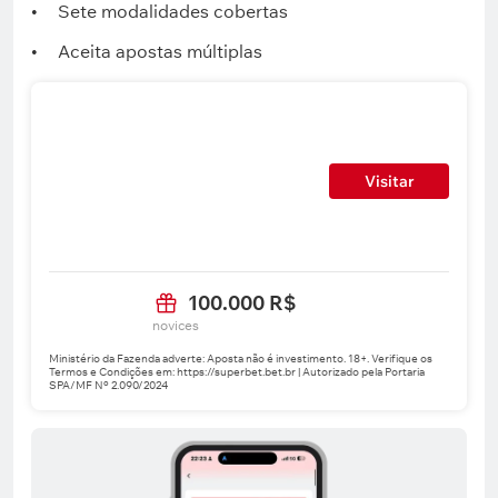
Sete modalidades cobertas
Aceita apostas múltiplas
Visitar
100.000 R$
novices
Ministério da Fazenda adverte: Aposta não é investimento. 18+. Verifique os
Termos e Condições em: https://superbet.bet.br | Autorizado pela Portaria
SPA/MF Nº 2.090/2024