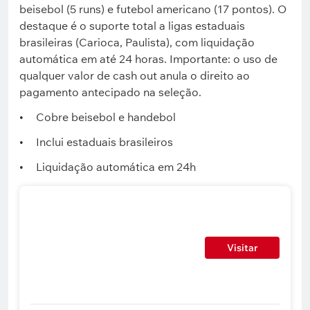
beisebol (5 runs) e futebol americano (17 pontos). O
destaque é o suporte total a ligas estaduais
brasileiras (Carioca, Paulista), com liquidação
automática em até 24 horas. Importante: o uso de
qualquer valor de cash out anula o direito ao
pagamento antecipado na seleção.
Cobre beisebol e handebol
Inclui estaduais brasileiros
Liquidação automática em 24h
Visitar