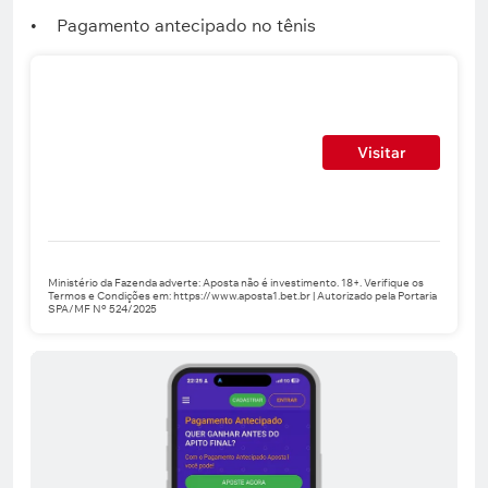
Pagamento antecipado no tênis
Visitar
Ministério da Fazenda adverte: Aposta não é investimento. 18+. Verifique os
Termos e Condições em: https://www.aposta1.bet.br | Autorizado pela Portaria
SPA/MF Nº 524/2025