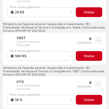
licenciada
Para novos jogadores
20 R$
Visitar
VBET
0
Casa de apostas
Avaliações
licenciada
Para novos jogadores
500 R$
Visitar
KTO
0
Casa de apostas
Avaliações
licenciada
Para novos jogadores
50 %
Visitar