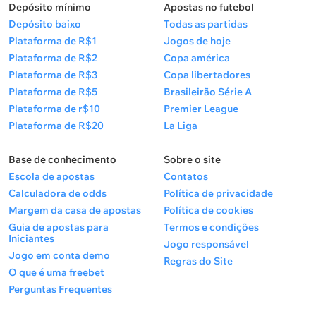
Depósito mínimo
Apostas no futebol
Depósito baixo
Todas as partidas
Plataforma de R$1
Jogos de hoje
Plataforma de R$2
Copa américa
Plataforma de R$3
Copa libertadores
Plataforma de R$5
Brasileirão Série A
Plataforma de r$10
Premier League
Plataforma de R$20
La Liga
Base de conhecimento
Sobre o site
Escola de apostas
Contatos
Calculadora de odds
Política de privacidade
Margem da casa de apostas
Política de cookies
Guia de apostas para
Termos e condições
Iniciantes
Jogo responsável
Jogo em conta demo
Regras do Site
O que é uma freebet
Perguntas Frequentes