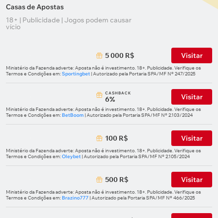
Casas de Apostas
18+ | Publicidade | Jogos podem causar
vício
5 000 R$
Visitar
Ministério da Fazenda adverte: Aposta não é investimento. 18+. Publicidade. Verifique os
Termos e Condições em:
Sportingbet
| Autorizado pela Portaria SPA/MF Nº 247/2025
СASHBACK
Visitar
6%
Ministério da Fazenda adverte: Aposta não é investimento. 18+. Publicidade. Verifique os
Termos e Condições em:
BetBoom
| Autorizado pela Portaria SPA/MF Nº 2.103/2024
100 R$
Visitar
Ministério da Fazenda adverte: Aposta não é investimento. 18+. Publicidade. Verifique os
Termos e Condições em:
Oleybet
| Autorizado pela Portaria SPA/MF Nº 2.105/2024
500 R$
Visitar
Ministério da Fazenda adverte: Aposta não é investimento. 18+. Publicidade. Verifique os
Termos e Condições em:
Brazino777
| Autorizado pela Portaria SPA/MF Nº 466/2025