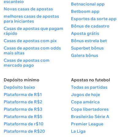
escanteio
Betnacional app
Novas casas de apostas
Betboom app
melhores casas de apostas
Esportes da sorte app
para Iniciantes
Bônus de cadastro
Casas de apostas que pagam
rápido
Aposta grátis
Casas de apostas com pix
Bônus estrela bet
Casas de apostas com odds
Superbet bônus
mais altas
Galera bônus
Casas de apostas com
mercado pago
Depósito mínimo
Apostas no futebol
Depósito baixo
Todas as partidas
Plataforma de R$1
Jogos de hoje
Plataforma de R$2
Copa américa
Plataforma de R$3
Copa libertadores
Plataforma de R$5
Brasileirão Série A
Plataforma de r$10
Premier League
Plataforma de R$20
La Liga