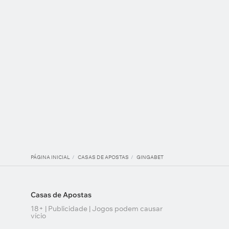
PÁGINA INICIAL
CASAS DE APOSTAS
GINGABET
Casas de Apostas
18+ | Publicidade | Jogos podem causar
vício