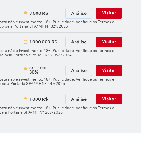
Visitar
3 000 R$
Análise
sta não é investimento. 18+. Publicidade. Verifique os Termos e
ado pela Portaria SPA/MF Nº 321/2025
Visitar
1 000 000 R$
Análise
sta não é investimento. 18+. Publicidade. Verifique os Termos e
ado pela Portaria SPA/MF Nº 2.098/2024
СASHBACK
Visitar
Análise
30%
sta não é investimento. 18+. Publicidade. Verifique os Termos e
o pela Portaria SPA/MF Nº 247/2025
Visitar
1 000 R$
Análise
sta não é investimento. 18+. Publicidade. Verifique os Termos e
 pela Portaria SPA/MF Nº 263/2025