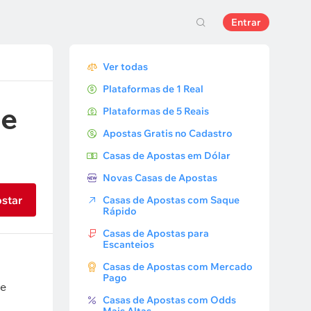
Entrar
Ver todas
Plataformas de 1 Real
de
Plataformas de 5 Reais
Apostas Gratis no Cadastro
Casas de Apostas em Dólar
Novas Casas de Apostas
star
Casas de Apostas com Saque
Rápido
Casas de Apostas para
Escanteios
Casas de Apostas com Mercado
Pago
ue
Casas de Apostas com Odds