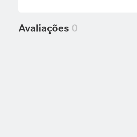
Avaliações
0