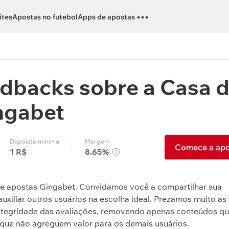
...
ites
Apostas no futebol
Apps de apostas
edbacks sobre a Casa 
ngabet
Depósito mínimo
Margem
Comece a apo
1 R$
8.65%
de apostas Gingabet. Convidamos você a compartilhar sua
auxiliar outros usuários na escolha ideal. Prezamos muito as
integridade das avaliações, removendo apenas conteúdos q
 que não agreguem valor para os demais usuários.