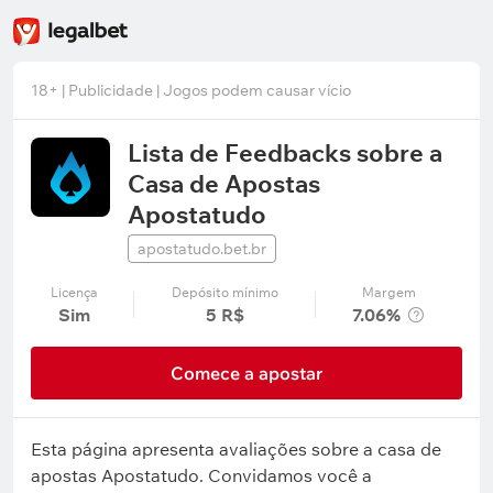
18+ | Publicidade | Jogos podem causar vício
Lista de Feedbacks sobre a
Casa de Apostas
Apostatudo
apostatudo.bet.br
Licença
Depósito mínimo
Margem
Sim
5 R$
7.06%
Comece a apostar
Esta página apresenta avaliações sobre a casa de
apostas Apostatudo. Convidamos você a