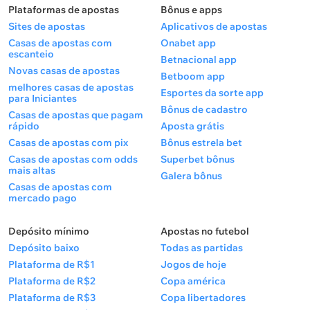
Plataformas de apostas
Bônus e apps
Sites de apostas
Aplicativos de apostas
Casas de apostas com
Onabet app
escanteio
Betnacional app
Novas casas de apostas
Betboom app
melhores casas de apostas
Esportes da sorte app
para Iniciantes
Bônus de cadastro
Casas de apostas que pagam
rápido
Aposta grátis
Casas de apostas com pix
Bônus estrela bet
Casas de apostas com odds
Superbet bônus
mais altas
Galera bônus
Casas de apostas com
mercado pago
Depósito mínimo
Apostas no futebol
Depósito baixo
Todas as partidas
Plataforma de R$1
Jogos de hoje
Plataforma de R$2
Copa américa
Plataforma de R$3
Copa libertadores