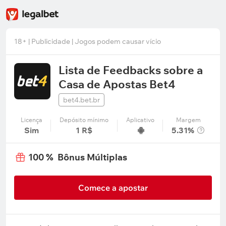
18+ | Publicidade | Jogos podem causar vício
Lista de Feedbacks sobre a
Casa de Apostas Bet4
bet4.bet.br
Licença
Depósito mínimo
Aplicativo
Margem
Sim
1 R$
5.31%
100 % Bônus Múltiplas
Comece a apostar