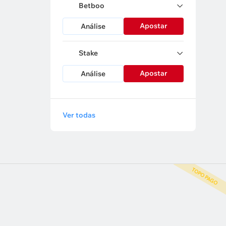
Betboo
Apostar
Análise
Stake
Apostar
Análise
Ver todas
TOPO PAGO