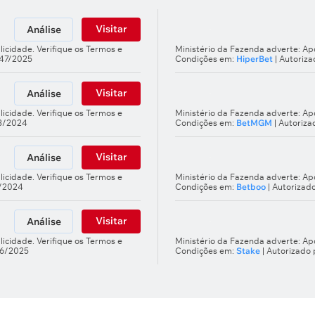
Visitar
Análise
licidade. Verifique os Termos e
Ministério da Fazenda adverte: Apo
247/2025
Condições em:
HiperBet
| Autoriz
Visitar
Análise
licidade. Verifique os Termos e
Ministério da Fazenda adverte: Apo
03/2024
Condições em:
BetMGM
| Autoriz
Visitar
Análise
licidade. Verifique os Termos e
Ministério da Fazenda adverte: Apo
5/2024
Condições em:
Betboo
| Autorizad
Visitar
Análise
licidade. Verifique os Termos e
Ministério da Fazenda adverte: Apo
66/2025
Condições em:
Stake
| Autorizado