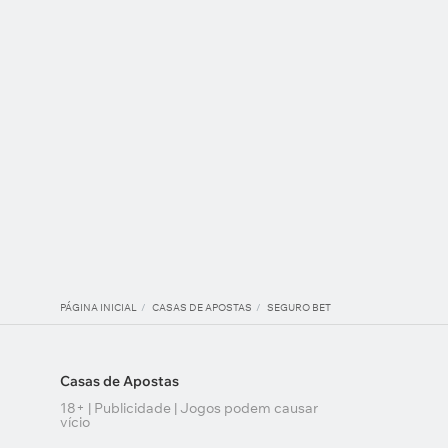
PÁGINA INICIAL
CASAS DE APOSTAS
SEGURO BET
Casas de Apostas
18+ | Publicidade | Jogos podem causar
vício