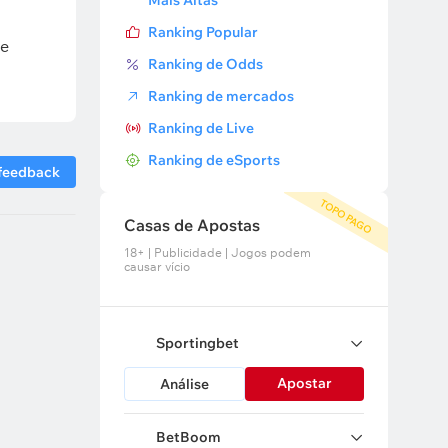
Mais Altas
Ranking Popular
ue
Ranking de Odds
Ranking de mercados
Ranking de Live
Ranking de eSports
 feedback
TOPO PAGO
Casas de Apostas
18+ | Publicidade | Jogos podem
causar vício
Sportingbet
Apostar
Análise
BetBoom