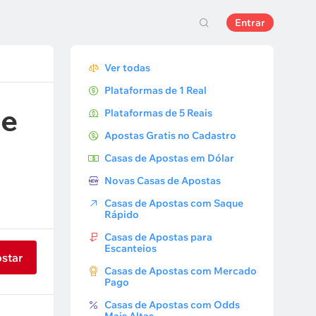
Entrar
Ver todas
Plataformas de 1 Real
de
Plataformas de 5 Reais
Apostas Gratis no Cadastro
Casas de Apostas em Dólar
Novas Casas de Apostas
Casas de Apostas com Saque
Rápido
Casas de Apostas para
Escanteios
star
Casas de Apostas com Mercado
Pago
Casas de Apostas com Odds
a