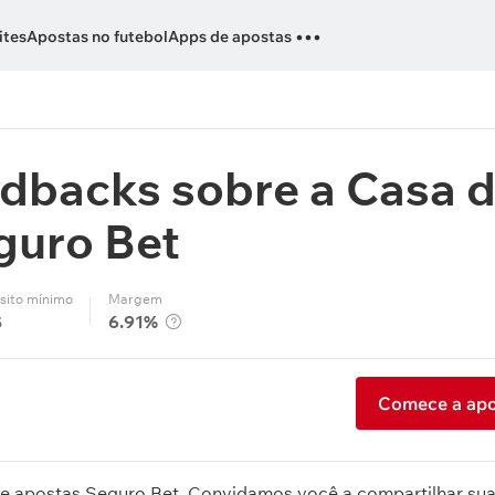
...
ites
Apostas no futebol
Apps de apostas
edbacks sobre a Casa 
guro Bet
sito mínimo
Margem
$
6.91%
Comece a apo
de apostas Seguro Bet. Convidamos você a compartilhar su