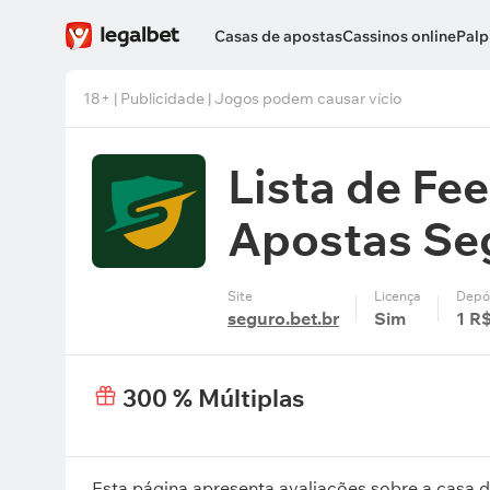
Casas de apostas
Cassinos online
Palp
18+ | Publicidade | Jogos podem causar vício
Lista de Fe
Apostas Se
Site
Licença
Depó
seguro.bet.br
Sim
1 R
300 %
Múltiplas
Esta página apresenta avaliações sobre a casa 